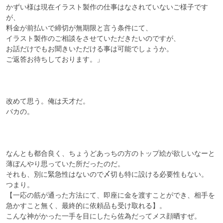
かずい様は現在イラスト製作の仕事はなされていないご様子です
が、

料金が前払いで締切が無期限と言う条件にて、

イラスト製作のご相談をさせていただきたいのですが、

お話だけでもお聞きいただける事は可能でしょうか。

ご返答お待ちしております。」

改めて思う。俺は天才だ。

バカの。

なんとも都合良く、ちょうどあっちの方のトップ絵が欲しいなーと
薄ぼんやり思っていた所だったのだ。

それも、別に緊急性はないので〆切も特に設ける必要性もない。

つまり。

【一応の筋が通った方法にて、即座に金を渡すことができ、相手を
急かすこと無く、最終的に依頼品も受け取れる】。

こんな神がかった一手を目にしたら佐為だってメス顔晒すぜ。
