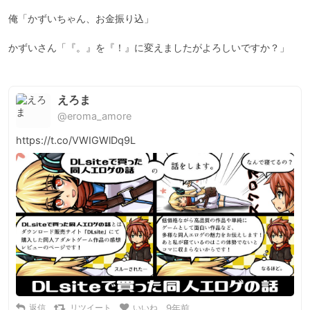
俺「かずいちゃん、お金振り込」

かずいさん「『。』を『！』に変えましたがよろしいですか？」

えろま
@eroma_amore
https://t.co/VWIGWlDq9L
返信
リツイート
いいね
9年前