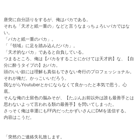
唐突に自分語りをするが、俺はバカである。

それも「天才と紙一重の」などと言うなまっちょろいバカではな
い。

「バカと紙一重のバカ」。

「『領域』に足を踏み込んだバカ」。

「天才的なバカ」であると自負している。

つまるところ、俺は【バカをすることにかけては天才的】な、【自
分に酔うタイプの】おバカ。

頭のいい奴には理解も真似もできない奇行のプロフェッショナル。
それが俺だ。かっこいいだろう。

我ながらYoutuberとかにならなくて良かったと本気で思う。心
底。

そんな俺の土留色の脳みそが、【たぶんお前以外は誰も最善手とは
思わないよって言われる類の最善手】を閃いてしまった。

さっそく俺は幸運にもFF内だったかずいさんにDMを送信する。

内容はこうだ。

「突然のご連絡失礼致します。
