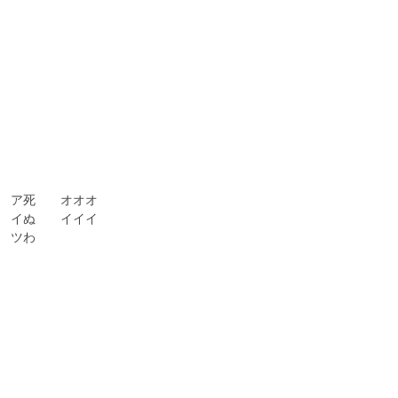
ア死　　オオオ　

イぬ　　イイイ

ツわ　　
