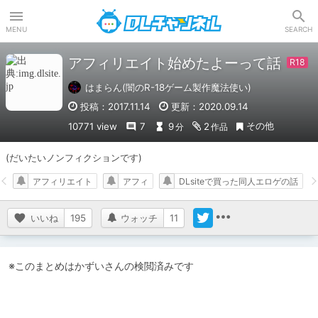
DLチャンネル
MENU
SEARCH
アフィリエイト始めたよーって話
はまらん(闇のR-18ゲーム製作魔法使い)
投稿：2017.11.14
更新：2020.09.14
その他
10771 view
7
9
2
分
作品
(だいたいノンフィクションです)
アフィリエイト
アフィ
DLsiteで買った同人エロゲの話
いいね
195
ウォッチ
11
※このまとめはかずいさんの検閲済みです
