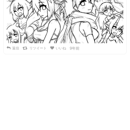
返信
リツイート
いいね
9年前