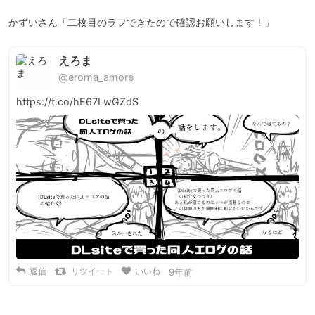
えろま
@eroma_amore
https://t.co/hE67LwGZdS
返信
リツイート
いいね
9年前