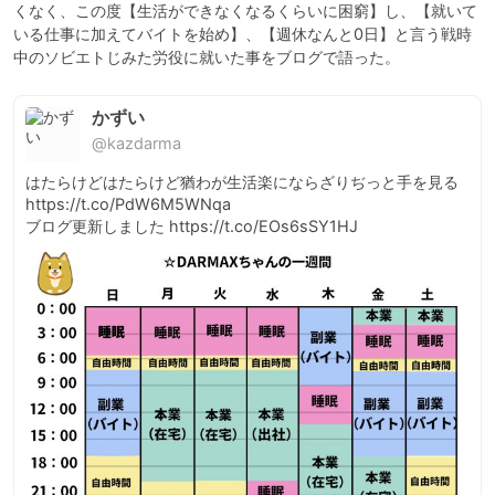
くなく、この度【生活ができなくなるくらいに困窮】し、【就いて
いる仕事に加えてバイトを始め】、【週休なんと0日】と言う戦時
かずい
@kazdarma
はたらけどはたらけど猶わが生活楽にならざりぢっと手を見る 
https://t.co/PdW6M5WNqa

ブログ更新しました https://t.co/EOs6sSY1HJ