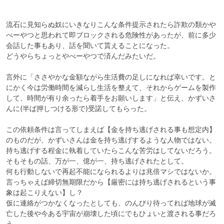
流石に見知らぬ奴にいきなりこんな条件提示されたら詐欺の類かや
べーやつと思われて即ブロックされる危険性があったが、前に多少
会話した事もあり、話を聞いて貰えることになった。

どうやらちょっとやべーやつで済んだみたいだ。

言外に「ささやかな金額ながら生活費の足しになれば幸いです。と
にかく今は労働時間を減らし生活を整えて、それからゲームを製作
して、時間が有り余ったら着手をお願いします」と伝え、かずいさ
んに(半ば押しつける形で)受諾してもらった。

この依頼条件は言ってしまえば【金を持ち逃げされる事も想定内】
のものだが、かずいさんは金を持ち逃げするような人物ではない。
持ち逃げする程金に執着していたらこんな苦労はしてないだろう。

そもそもの話、万が一、億が一、持ち逃げされたとして。

何も行動しないで再起不能になられるよりは兆倍マシではないか。

言っちゃえば締切無期限だから【厳密には持ち逃げされるという事
象は起こりえない】し？

仮に連絡がつかなくなったとしても、のんびり待ってれば地球が滅
亡した後や今ある宇宙が崩壊した頃にでもひょいと渡される事だろ
う。
