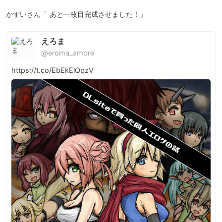
えろま
@eroma_amore
https://t.co/EbEkElQpzV