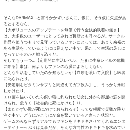
そんなDARMAX…と言うかかずいさんに、仮に、そう仮に欠点があ
るとするなら。

【大ボリュームのアップデートを無償で行う金銭的執着の無さ】
は、大多数のユーザーにとってみれば長所とも呼べるが…サークル
作品を追うつもりで見守っているファンにとっては、あまり余裕の
ある生活をしているようには見えない中で、果たして生活の足しに
なっているのかと戦々恐々だ。

そしてもう一つ…【定期的に生活レベル、たまに生命レベルの危機
に陥る】事は、何よりもファンの心臓によろしくない。

どんな生活をしていたのか知らないが【血尿を噴いて入院】し医者
に叱られたり。

【安定剤をビタミンサプリと間違えてガブ飲み】し、うっかり永眠
しかけたり。

エロ画を描いていたら飼い猫に釣られた幼女に外から部屋の窓を開
けられ、危うく【社会的に死にかけた】り。

【またかずい殿が死にかけておられるぞ】ってな頻度で災難が降り
注ぐ中で、どうにかこうにか命を繋いでいると言った状況だ。

ゲームのみならずリアルでもファンをドキドキさせてくれるエンタ
ーテイナーっぷりは見事だが、そんな方向性のドキドキを求めてい