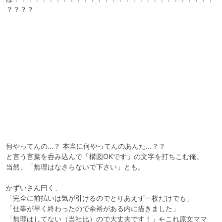
？？？？

何やってんの…？ 本当に何やってんのあんた…？？

と言う言葉を呑み込んで「構図OKです」の文字を打ちこむ俺。

当然、「無理はなさらないで下さい」とも。

かずいさん曰く、

「完全に前払いは気が引けるのでとりあえず一枚だけでも」

「仕事が早く終わったので余裕がある内に描きました」

「無理はしてない（当社比）ので大丈夫です！」←これ原文ママ
