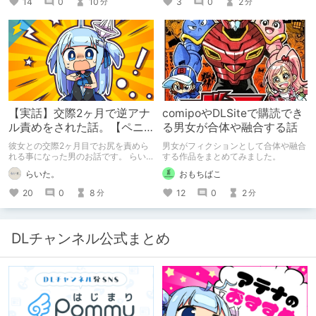
14
0
10
3
0
2
分
分
キミノオモイからずっと好きな熱心な
ファンとしての記事にどうか、お付き
合いいただきたい（2026年7月18日
微修正）
【実話】交際2ヶ月で逆アナ
comipoやDLSiteで購読でき
ル責めをされた話。【ペニ
る男女が合体や融合する話
バン】
彼女との交際2ヶ月目でお尻を責めら
男女がフィクションとして合体や融合
れる事になった男のお話です。 らい
する作品をまとめてみました。
た。のエチエチ体験談#2【逆アナ
らいた。
おもちばこ
ル】
20
0
8
12
0
2
分
分
DLチャンネル公式まとめ