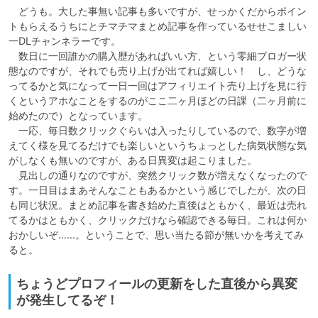
　どうも。大した事無い記事も多いですが、せっかくだからポイン
トもらえるうちにとチマチマまとめ記事を作っているせせこましい
一DLチャンネラーです。

　数日に一回誰かの購入歴があればいい方、という零細ブロガー状
態なのですが、それでも売り上げが出てれば嬉しい！　し、どうな
ってるかと気になって一日一回はアフィリエイト売り上げを見に行
くというアホなことをするのがここ二ヶ月ほどの日課（二ヶ月前に
始めたので）となっています。

　一応、毎日数クリックぐらいは入ったりしているので、数字が増
えてく様を見てるだけでも楽しいというちょっとした病気状態な気
がしなくも無いのですが、ある日異変は起こりました。

　見出しの通りなのですが、突然クリック数が増えなくなったので
す。一日目はまあそんなこともあるかという感じでしたが、次の日
も同じ状況。まとめ記事を書き始めた直後はともかく、最近は売れ
てるかはともかく、クリックだけなら確認できる毎日。これは何か
おかしいぞ……。ということで、思い当たる節が無いかを考えてみ
ると。
ちょうどプロフィールの更新をした直後から異変
が発生してるぞ！