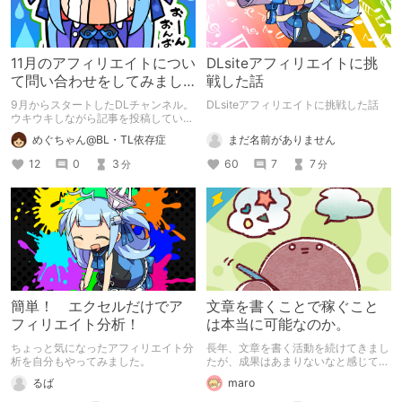
11月のアフィリエイトについ
DLsiteアフィリエイトに挑
て問い合わせをしてみまし
戦した話
た。結果．．．
9月からスタートしたDLチャンネル。
DLsiteアフィリエイトに挑戦した話
ウキウキしながら記事を投稿していま
した。 とにかくめっちゃ投稿してい
まだ名前がありません
めぐちゃん@BL・TL依存症
たので、ポイントほくほく。 売り上
げも伸び始めたのに．．．突然、17日
60
7
7
12
0
3
分
分
からアフィリエイト発生がストップ！
なぜ？と思い、いろいろ検索してみた
ら．．．。
簡単！ エクセルだけでア
文章を書くことで稼ぐこと
フィリエイト分析！
は本当に可能なのか。
ちょっと気になったアフィリエイト分
長年、文章を書く活動を続けてきまし
析を自分もやってみました。
たが、成果はあまりないなと感じてい
る今日この頃です
るば
maro