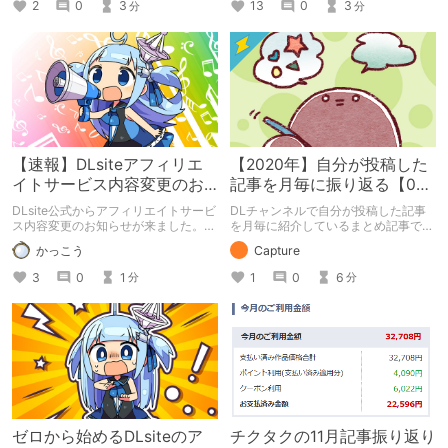
2
0
3
13
0
3
分
分
【速報】DLsiteアフィリエ
【2020年】自分が投稿した
イトサービス内容変更のお
記事を月毎に振り返る【05
知らせ【10月1日から】
月投稿記事】
DLsite公式からアフィリエイトサービ
DLチャンネルで自分が投稿した記事
ス内容変更のお知らせが来ました。
を月毎に紹介しているまとめ記事で
まだ知らない人もいるかもしれないの
す。 2020年5月1日から2020年5月31
かっこう
Capture
で、記事を作成しました。
日までの投稿記事から選んでいます。
3
0
1
1
0
6
分
分
ゼロから始めるDLsiteのア
チクタクの11月記事振り返り