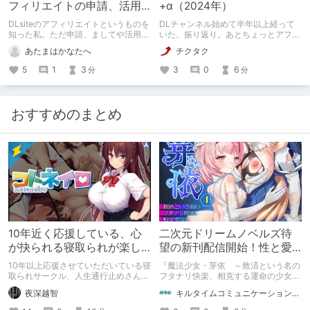
フィリエイトの申請、活用
+α（2024年）
方法
DLsiteのアフィリエイトというものを
DLチャンネル始めて半年以上経って
知った私。ただ申請、ましてや活用方
いた。振り返り。あとちょっとアフィ
法なんてものを全く知らないので過去
リエイトな話をします。
あたまはかなたへ
チクタク
の記事を頼りにやっていく話です。先
人がまとめてくれているとは思います
5
1
3
3
0
6
分
分
が、私は見つけられなかったためまと
めを作成しました。
おすすめのまとめ
10年近く応援している、心
二次元ドリームノベルズ待
が抉られる寝取られが楽し
望の新刊配信開始！性と愛
めるサークル
が渦巻く、ファンタジー官
10年以上応援させていただいている寝
『魔法少女・芽依 ～救済という名の
能小説開幕！
取られサークル、人生通行止めさんの
フタナリ快楽、相克する運命の少女た
新作がとても良かったので、新作を中
ち～』 小説：089タロー イラス
夜深越智
キルタイムコミュニケーション（KTC）の作品を一人でも多くの人に知ってほしい人
心に、このサークルのゲームを紹介し
ト：鳩春 一気に上・下巻が同時配
たくて、記事を書かせていただく。
信！