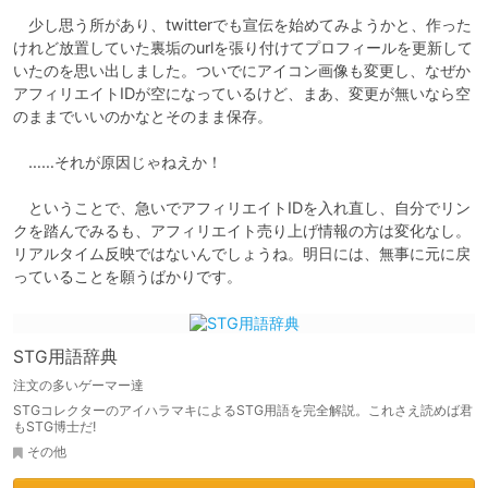
　少し思う所があり、twitterでも宣伝を始めてみようかと、作った
けれど放置していた裏垢のurlを張り付けてプロフィールを更新して
いたのを思い出しました。ついでにアイコン画像も変更し、なぜか
アフィリエイトIDが空になっているけど、まあ、変更が無いなら空
のままでいいのかなとそのまま保存。

　……それが原因じゃねえか！

　ということで、急いでアフィリエイトIDを入れ直し、自分でリン
クを踏んでみるも、アフィリエイト売り上げ情報の方は変化なし。
リアルタイム反映ではないんでしょうね。明日には、無事に元に戻
っていることを願うばかりです。
STG用語辞典
注文の多いゲーマー達
STGコレクターのアイハラマキによるSTG用語を完全解説。これさえ読めば君
もSTG博士だ!
その他