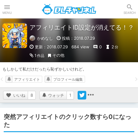
DLチャンネル
MENU
SEARCH
アフィリエイトID設定が消えてる！？
かめなし
投稿：2018.07.29
更新：2018.07.29
684 view
0
2
分
その他
1
作品
もしかして私だけだったら恥ずかしいけれど。
アフィリエイト
プロフィール編集
いいね
8
ウォッチ
1
突然アフィリエイトのクリック数すら0になっ
た