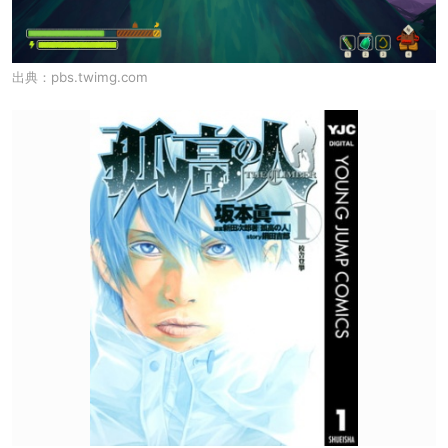
出典：
pbs.twimg.com