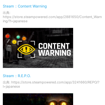
Steam：Content Warning
出典:
https://store.steampowered.com/app/2881650/Content_Warn
ing/?l=japanese
Steam：R.E.P.O.
出典: https://store.steampowered.com/app/3241660/REPO/?
l=japanese