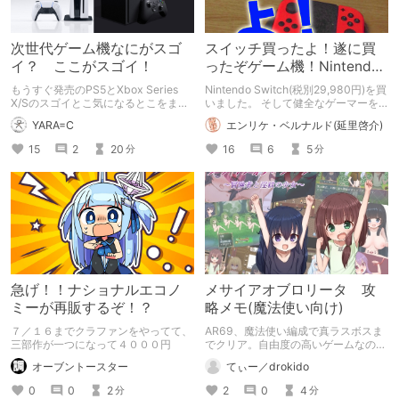
次世代ゲーム機なにがスゴ
スイッチ買ったよ！遂に買
イ？ ここがスゴイ！
ったぞゲーム機！Nintendo
Switch！
もうすぐ発売のPS5とXbox Series
Nintendo Switch(税別29,980円)を買
X/Sのスゴイとこ気になるとこをまと
いました。 そして健全なゲーマーを
めて解説！
目指す！ Switchは1日1時間！
YARA=C
エンリケ・ベルナルド(延里啓介)
15
2
20
16
6
5
分
分
急げ！！ナショナルエコノ
メサイアオブロリータ 攻
ミーが再販するぞ！？
略メモ(魔法使い向け)
７／１６までクラファンをやってて、
AR69、魔法使い編成で真ラスボスま
三部作が一つになって４０００円
でクリア。自由度の高いゲームなので
色々な軌跡があって然るべきと思い以
オーブントースター
てぃー／drokido
下に攻略メモを残します。皆さんの冒
険の一助になれば幸い。
0
0
2
2
0
4
分
分