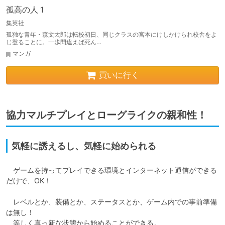
孤高の人 1
集英社
孤独な青年・森文太郎は転校初日、同じクラスの宮本にけしかけられ校舎をよ
じ登ることに。一歩間違えば死ん…
マンガ
買いに行く
協力マルチプレイとローグライクの親和性！
気軽に誘えるし、気軽に始められる
　ゲームを持ってプレイできる環境とインターネット通信ができる
だけで、OK！

　レベルとか、装備とか、ステータスとか、ゲーム内での事前準備
は無し！

　等しく真っ新な状態から始めることができる。
