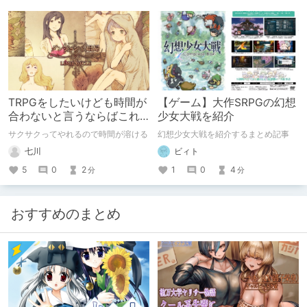
TRPGをしたいけども時間が
【ゲーム】大作SRPGの幻想
合わないと言うならばこれ
少女大戦を紹介
をやろう
サクサクってやれるので時間が溶ける
幻想少女大戦を紹介するまとめ記事
七川
ビィト
5
0
2
1
0
4
分
分
おすすめのまとめ