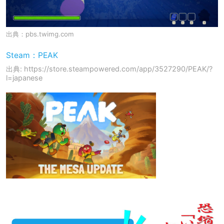
出典：
pbs.twimg.com
Steam：PEAK
出典: https://store.steampowered.com/app/3527290/PEAK/?
l=japanese