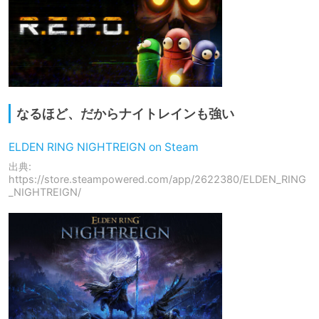
なるほど、だからナイトレインも強い
ELDEN RING NIGHTREIGN on Steam
出典:
https://store.steampowered.com/app/2622380/ELDEN_RING
_NIGHTREIGN/