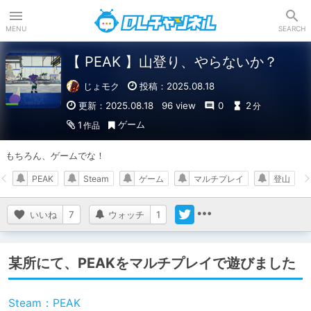
DLチャンネル
MENU
SEARCH
【 PEAK 】山登り、やらないか？
じょモク
投稿：2025.08.18
更新：2025.08.18
96 view
0
2
分
ゲーム
1
作品
もちろん、ゲームでな！
PEAK
Steam
ゲーム
マルチプレイ
登山
いいね
7
ウォッチ
1
某所にて、PEAKをマルチプレイで遊びました
Steam：PEAK