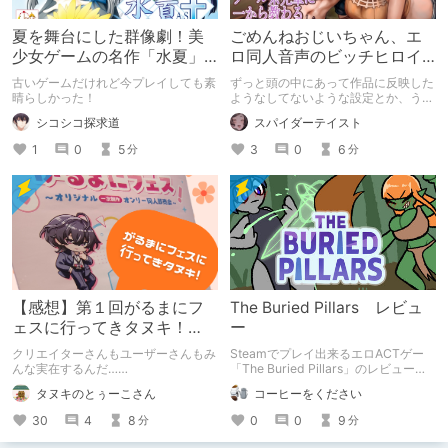
夏を舞台にした群像劇！美
ごめんねおじいちゃん、エ
少女ゲームの名作「水夏」
ロ同人音声のビッチヒロイ
を今こそ！
ンに名前使って～過去作品
古いゲームだけれど今プレイしても素
ずっと頭の中にあって作品に反映した
コンセプトを思い出そう～
晴らしかった！
ようなしてないような設定とか、うち
のヒロイン達の名づけの法則とかを頭
シコシコ探求道
スパイダーテイスト
の中の映●研の金●さんに「そこにあ
っちゃいけねえんだよ」といわれたの
1
0
5
3
0
6
分
分
でとりあえず垂れ流します。
【感想】第１回がるまにフ
The Buried Pillars レビュ
ェスに行ってきタヌキ！
ー
【レポ】
クリエイターさんもユーザーさんもみ
Steamでプレイ出来るエロACTゲー
んな実在するんだ……
「The Buried Pillars」のレビューで
す。
タヌキのとぅーこさん
コーヒーをください
30
4
8
0
0
9
分
分