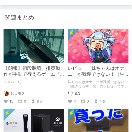
関連まとめ
【朗報】初段装填、排莢動
レビュー 妹ちゃんはオナ
作が手動で行えるゲーム『
ニーが我慢できない！（生
HOLE 』
ざうるす 様）
ジャムった！
妹ちゃんはオナニーが我慢できない！
（生ざうるす 様）のレビューです。
じょモク
B.S
15
0
9
4
0
4
分
分