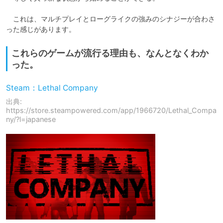
　これは、マルチプレイとローグライクの強みのシナジーが合わさ
った感じがあります。
これらのゲームが流行る理由も、なんとなくわか
った。
Steam：Lethal Company
出典:
https://store.steampowered.com/app/1966720/Lethal_Compa
ny/?l=japanese