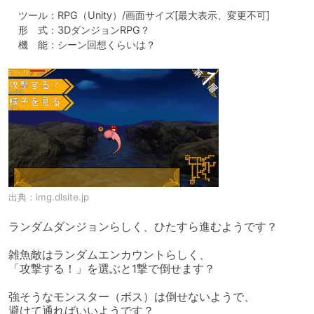
　ツール：RPG（Unity）/画面サイズ[最大表示、変更不可]

　形　式：3DダンジョンRPG？

　機　能：シーン回想くらいは？
出典：
img.dlsite.jp
ランダムダンジョンらしく、ひたすら進むようです？

雑魚敵はランダムエンカウントらしく、

「攻撃する！」を選ぶと1撃で倒せます？

強そうなモンスター（ボス）は倒せないようで、

避けて通ればいいようです？