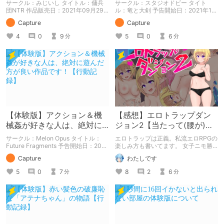
サークル：みじいし タイトル：傭兵
サークル：スタジオドビー タイト
録】
団NTR 作品販売日：2021年09月29
ル：竜と大剣 予告開始日：2021年12
日 発売済みの作品の体験版の内容を
月11日 作品販売日：- 予告作品の体験
Capture
Capture
中心に紹介しているまとめ記事です。
版の内容を中心に紹介しているまとめ
体験版の「ネタバレ」を含んだ内容を
記事です。 体験版の「ネタバレ」を
4
0
9
5
0
6
分
分
まとめているので、苦手な方は注意し
含んだ内容をまとめているので、苦手
て下さい。
な方は注意して下さい。
【体験版】アクション＆機
【感想】エロトラップダン
械姦が好きな人は、絶対に
ジョン2【当たって(腰が)砕
遊んだ方が良い作品です！
けろ(意味深)なRPG】
サークル：Melon Opus タイトル：
エロトラップは正義。私流エロRPGの
【行動記録】
Future Fragments 予告開始日：2021
楽しみ方も書いてます。 女子ニモ勝
年08月13日 作品販売日：- 予告作品
テズさんのエロトラップダンジョン2
Capture
わたしです
の体験版の内容を中心に紹介している
の感想記事です。 他にも感想記事を
まとめ記事です。 体験版の「ネタバ
書いてますので良かったらどうぞで
5
0
7
8
2
6
分
分
レ」を含んだ内容をまとめているの
す！
で、苦手な方は注意して下さい。