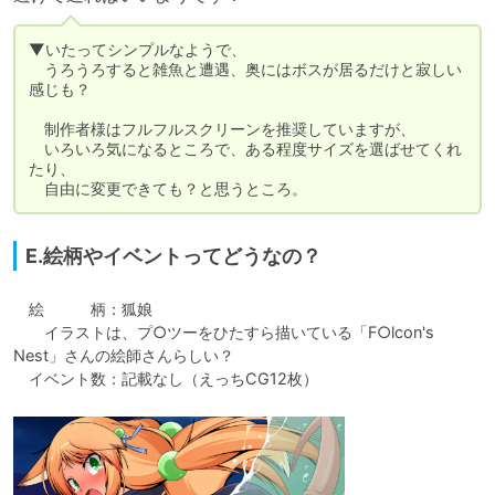
▼いたってシンプルなようで、

　うろうろすると雑魚と遭遇、奥にはボスが居るだけと寂しい
感じも？

　制作者様はフルフルスクリーンを推奨していますが、

　いろいろ気になるところで、ある程度サイズを選ばせてくれ
たり、

　自由に変更できても？と思うところ。
E.絵柄やイベントってどうなの？
　絵　　　柄：狐娘

　　イラストは、プ○ツーをひたすら描いている「F○lcon's 
Nest」さんの絵師さんらしい？

　イベント数：記載なし（えっちCG12枚）