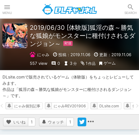
DLチャンネル
MENU
SEARCH
2019/06/30 [体験版]狐淫の森～勝気
な狐娘がモンスターに種付けされるダ
ンジョン～
にゃみ
投稿：2019.11.06
更新：2019.11.06
ゲーム
557 view
0
3
1
分
作品
DLsite.comで販売されているゲーム（体験版）をちょっとレビューして
みます。

作品は「狐淫の森～勝気な狐娘がモンスターに種付けされるダンジョン
～」です。
にゃみ個別記事
にゃみREV201906
DLsite.com
体
いいね
1
ウォッチ
1