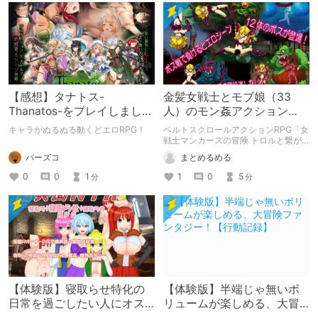
【感想】タナトス-
金髪女戦士とモブ娘（33
Thanatos-をプレイしまし
人）のモン姦アクション
た。【ネタバレ注意】
RPG「女戦士マンカースの
キャラがぬるぬる動くどエロRPG！
ベルトスクロールアクションRPG「女
冒険 トロルと繋がれし姫
戦士マンカースの冒険 トロルと繋が
れし姫君」の紹介です。
君」
バーズコ
まとめるめる
0
0
1
1
0
5
分
分
【体験版】寝取らせ特化の
【体験版】半端じゃ無いボ
日常を過ごしたい人にオス
リュームが楽しめる、大冒
スメ！【行動記録】
険ファンタジー！【行動記