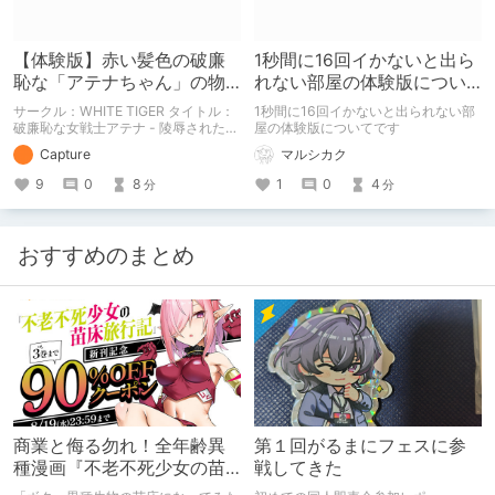
【体験版】赤い髪色の破廉
1秒間に16回イかないと出ら
恥な「アテナちゃん」の物
れない部屋の体験版につい
語【行動記録】
て
サークル：WHITE TIGER タイトル：
1秒間に16回イかないと出られない部
破廉恥な女戦士アテナ - 陵辱された乙
屋の体験版についてです
女た(体験版) 予告開始日：2020年12
Capture
マルシカク
月09日 予告作品の体験版の内容を中
心に紹介しているまとめ記事です。
9
0
8
1
0
4
分
分
体験版の「ネタバレ」を含んだ内容を
まとめているので、苦手な方は注意し
て下さい。
おすすめのまとめ
商業と侮る勿れ！全年齢異
第１回がるまにフェスに参
種漫画『不老不死少女の苗
戦してきた
床旅行記』新刊記念1～3巻