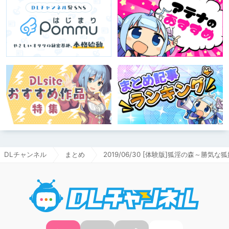
DLチャンネル
まとめ
2019/06/30 [体験版]狐淫の森～勝
DLチャ