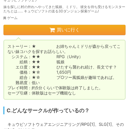
キュウビソフトウェア
妹を探しに村の外れへやってきた狐娘、ミドリ。 彼女を待ち受けるモンスター
たちとは…… キュウビソフトの送る3Dダンジョン探索ゲーム!
ゲーム
買いに行く
ストーリー：★　　　　　お姉ちゃんミドリが森から戻ってこ
ない妹コハクを探すお話らしい。

　システム：★★　　　　RPG（Unity）

　　　絵柄：★★　　　　狐娘

　　エロ度：★★　　　　ひたすら襲われ続け、長文です？

　　　価格：★☆　　　　1,650円

　　　総合：★☆　　　　プ○ツー風狐娘が趣味であれば。

　　難易度：低い

プレイ時間：約5分くらいで体験版は終了しました。

セーブ引継：体験版はセーブ機能なし
C.どんなサークルが作っているの？
　キュウビソフトウェアエンジニアリング/RPG[1]、SLG[1]、その