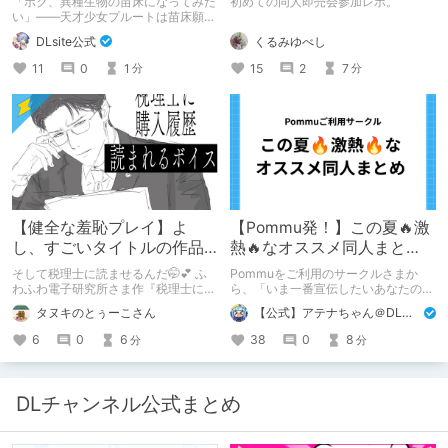
「ボク、異種生物の苗床になってみた
初めての同人即売会参加レポ。
90%オフクーポン配布中✨
い」――天才少女プルートは苗床願望
を叶えるため、不老不死の体を手に入
くるみゆべし
DLsite公式
れた！ 話題沸騰の全年齢苗床コミッ
クスの新刊が発売開始！ それを記念
15
2
7
11
0
1
分
分
して1～3巻まで90%OFFクーポン配
布いたします！ まだ本作品未体験の
皆さん、多分お好きです。ぜひお試し
ください。
【健全な羞恥プレイ】よ
【Pommu発！】この夏🔥激
し、すごいタイトルの作品
熱🔥なオススメ同人まと
をまた買おう。【湧き上が
め！ その1
そして税理士に読ませるんだ🤭💕 ふ
Pommuをご利用のサークルさまか
る不健全な気持ち】
わふわ電子研究所さま作『税理士に購
ら、「いま一番宣伝したいあなたの
入履歴読まれるボイス』の感想レビュ
DLsite作品」を募りました！ この夏
タヌキのとぅーこさん
【公式】アテナちゃん＠DLチャンネル
ーです！
🔥激熱🔥な作品ばかり！あなたがまだ
出会っていない、運命の作品が見つか
6
0
6
38
0
8
分
分
るかも！
DLチャンネル公式まとめ