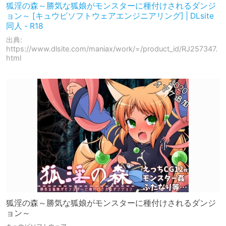
狐淫の森～勝気な狐娘がモンスターに種付けされるダンジ
ョン～ [キュウビソフトウェアエンジニアリング] | DLsite
同人 - R18
出典:
https://www.dlsite.com/maniax/work/=/product_id/RJ257347.
html
狐淫の森～勝気な狐娘がモンスターに種付けされるダンジ
ョン～