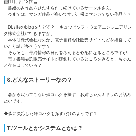
他[11]、計13作品

　狐娘のみ作品をひたすら作り続けているサークルさん。

　今までは、マンガ作品が多いですが、稀にマンガでない作品も？

　DLsiteのblogをたどると、キュウビソフトウェアエンジニアリン
グ株式会社に行きますが、

　本体は株式会社なのか、電子書籍委託販売サイトなどを経営して
いたり謎が多そうです？

　そもそも、最終情報の日付を考えると心配になるところですが、

　電子書籍委託販売サイトが稼働しているところをみると、ちゃん
と存在はしている？
S.どんなストーリーなの？
　森から戻ってこない妹コハクを探す、お姉ちゃんミドリのお話み
たいです。

◆森に失踪した妹コハクを探すだけのようです？
T.ツールとかシステムとかは？