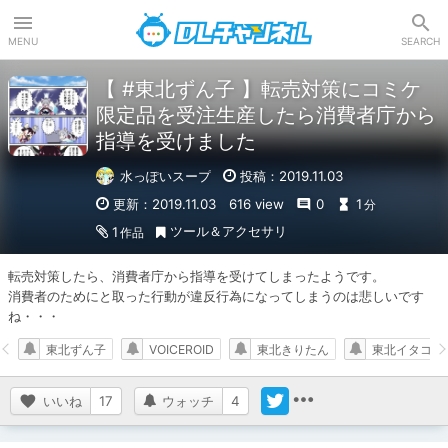
DLチャンネル
MENU
SEARCH
【 #東北ずん子 】転売対策にコミケ
限定品を受注生産したら消費者庁から
指導を受けました
水っぽいスープ
投稿：2019.11.03
更新：2019.11.03
616 view
0
1
分
ツール＆アクセサリ
1
作品
転売対策したら、消費者庁から指導を受けてしまったようです。

消費者のためにと取った行動が違反行為になってしまうのは悲しいです
ね・・・
東北ずん子
VOICEROID
東北きりたん
東北イタコ
いいね
17
ウォッチ
4