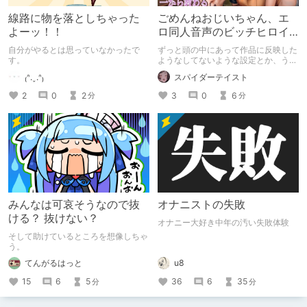
線路に物を落としちゃった
ごめんねおじいちゃん、エ
よーッ！！
ロ同人音声のビッチヒロイ
ンに名前使って～過去作品
自分がやるとは思っていなかったで
ずっと頭の中にあって作品に反映した
コンセプトを思い出そう～
す。
ようなしてないような設定とか、うち
のヒロイン達の名づけの法則とかを頭
₍ᐢ.ˬ.ᐢ₎
スパイダーテイスト
の中の映●研の金●さんに「そこにあ
っちゃいけねえんだよ」といわれたの
2
0
2
3
0
6
分
分
でとりあえず垂れ流します。
みんなは可哀そうなので抜
オナニストの失敗
ける？ 抜けない？
オナニー大好き中年の汚い失敗体験
そして助けているところを想像しちゃ
う。
てんがるはっと
u8
15
6
5
36
6
35
分
分