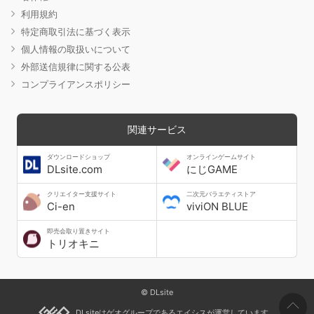
利用規約
特定商取引法に基づく表示
個人情報の取扱いについて
外部送信規律に関する公表
コンプライアンスポリシー
関連サービス
ダウンロードショップ
オンラインゲームサイト
DLsite.com
にじGAME
クリエイター支援サイト
二次元バラエティストア
Ci-en
viviON BLUE
即売会取り置きサイト
トリオキニ
© DLsite
DLsiteはゲオグループであるエイシスが運営しています。