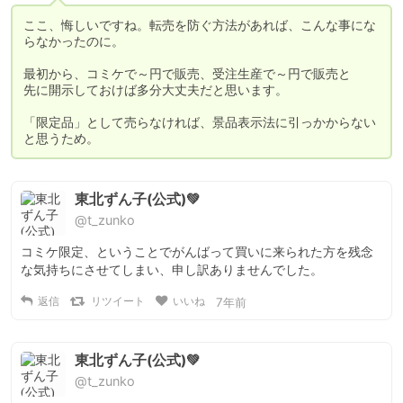
ここ、悔しいですね。転売を防ぐ方法があれば、こんな事にな
らなかったのに。

最初から、コミケで～円で販売、受注生産で～円で販売と

先に開示しておけば多分大丈夫だと思います。

「限定品」として売らなければ、景品表示法に引っかからない
と思うため。
東北ずん子(公式)💚
@t_zunko
コミケ限定、ということでがんばって買いに来られた方を残念
な気持ちにさせてしまい、申し訳ありませんでした。
返信
リツイート
いいね
7年前
東北ずん子(公式)💚
@t_zunko