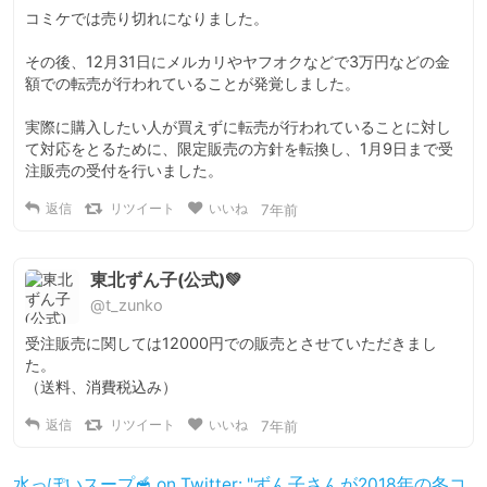
コミケでは売り切れになりました。

その後、12月31日にメルカリやヤフオクなどで3万円などの金
額での転売が行われていることが発覚しました。

実際に購入したい人が買えずに転売が行われていることに対し
て対応をとるために、限定販売の方針を転換し、1月9日まで受
注販売の受付を行いました。
返信
リツイート
いいね
7年前
東北ずん子(公式)💚
@t_zunko
受注販売に関しては12000円での販売とさせていただきまし
た。

（送料、消費税込み）
返信
リツイート
いいね
7年前
水っぽいスープ🥣 on Twitter: "ずん子さんが2018年の冬コ