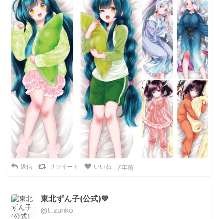
返信
リツイート
いいね
7年前
東北ずん子(公式)💚
@t_zunko