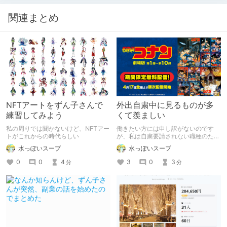
関連まとめ
NFTアートをずん子さんで
外出自粛中に見るものが多
練習してみよう
くて羨ましい
私の周りでは聞かないけど、NFTアー
働きたい方には申し訳がないのです
トがこれからの時代らしい
が、私は自粛要請されない職種のた
め、自宅で待機できる方が羨ましかっ
水っぽいスープ
水っぽいスープ
たりします。
0
0
4
3
0
3
分
分