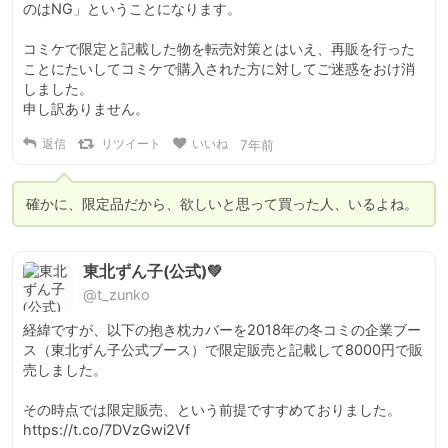
のはNG」ということになります。

コミケで限定と記載した物を転売対策とはいえ、再販を行った
ことにたいしてコミケで購入された方に対してご迷惑をおけ消
しました。

申し訳ありません。
返信
リツイート
いいね
7年前
確かに、限定品だから、欲しいと思って買った人、いるよね。
東北ずん子(公式)💚
@t_zunko
経緯ですが、以下の抱き枕カバーを2018年の冬コミの企業ブー
ス（東北ずん子公式ブース）で限定販売と記載して8000円で販
売しました。

その時点では限定販売、という前提ですすめておりました。 
https://t.co/7DVzGwi2Vf