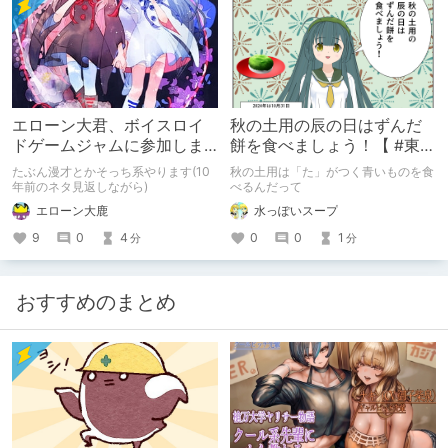
エローン大君、ボイスロイ
秋の土用の辰の日はずんだ
ドゲームジャムに参加しま
餅を食べましょう！【 #東北
す！
ずん子誕生祭2024 】
たぶん漫才とかそっち系やります(10
秋の土用は「た」がつく青いものを食
年前のネタ見返しながら)
べるんだって
エローン大鹿
水っぽいスープ
9
0
4
0
0
1
分
分
おすすめのまとめ