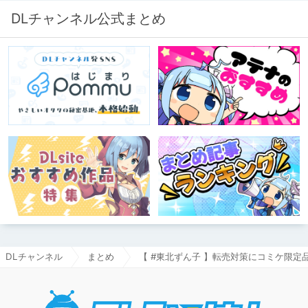
DLチャンネル公式まとめ
DLチャンネル
まとめ
【 #東北ずん子 】転売対策にコミケ限
DLチャ