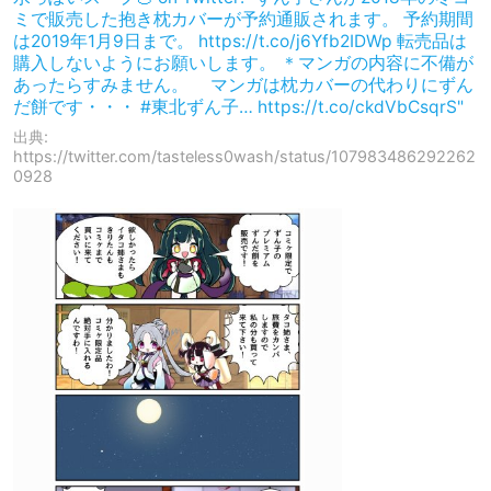
ミで販売した抱き枕カバーが予約通販されます。 予約期間
は2019年1月9日まで。 https://t.co/j6Yfb2IDWp 転売品は
購入しないようにお願いします。 ＊マンガの内容に不備が
あったらすみません。 マンガは枕カバーの代わりにずん
だ餅です・・・ #東北ずん子… https://t.co/ckdVbCsqrS"
出典:
https://twitter.com/tasteless0wash/status/107983486292262
0928