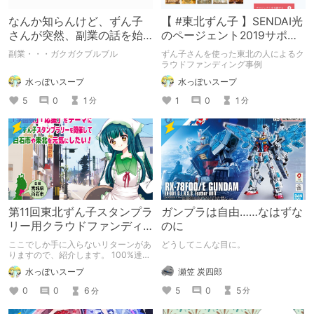
なんか知らんけど、ずん子
【 #東北ずん子 】SENDAI光
さんが突然、副業の話を始
のページェント2019サポー
めたのでまとめた
ターになるとずん子グッズ
副業・・・ガクガクブルブル
ずん子さんを使った東北の人によるク
がもらえる
ラウドファンディング事例
水っぽいスープ
水っぽいスープ
5
0
1
1
0
1
分
分
第11回東北ずん子スタンプラ
ガンプラは自由……なはずな
リー用クラウドファンディ
のに
ングスタート！
ここでしか手に入らないリターンがあ
どうしてこんな目に。
りますので、紹介します。 100%達成
しなかったら、スタンプラリー自体開
瀬笠 炭四郎
水っぽいスープ
催されませんので、賛同される方はご
支援をお願いします。
5
0
5
0
0
6
分
分