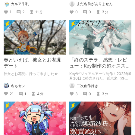
っかけの作品です
カルア牛乳
まだ名前がありません
1
2
11
0
0
3
分
分
春といえば、彼女とお花見
「終のステラ」感想・レビ
デート
ュー：Key制作の超オススメ
本格SFビジュアルノベル
彼女とお花見に行って来ました☆
Key/ビジュアルアーツ制作！2022年9
月30日に発売された、近未来（多
分）の世界を描いた超本格SFビジュ
名もセン
二次創作好き
アルノベル「終のステラ」が面白いの
でご紹介✨️
21
1
4
3
0
3
分
分