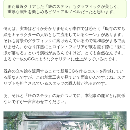
また最近クリアした『終のステラ』もグラフィックが美しく、
重厚な演出を楽しめるビジュアルノベルだったと思います。
例えば、実際はどうか分かりませんが本作では恐らく「既存の立ち
絵をキャラクターの人影として流用しているシーン」があります。
それも背景のグラフィックに溶け込んでいるので違和感がまるであ
りません。かなり序盤にヒロイン・フィリアが涙を流す際に「影に
涙が落ちる」という演出があるんですけど、とても自然なんです。
まるで一枚のCGのようなクオリティに仕上がっているのです。

既存の立ち絵を流用することで新規CGを作るコストを削減してい
る訳なんですが、この創意工夫が見ていて面白いんですよね。スク
リプトを担当されているスタッフの職人技が光るのです。

あ、それと『終のステラ』の紹介ついでに、本記事の趣旨とは関係
ないですが一言言わせてください。