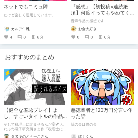
ネットでもコミュ障
『感想』【初投稿×連続絶
頂】何度イってもやめてく
だけど楽しく運用しています。
れない嫉妬彼氏に激責めさ
音声作品の感想です
れて堕とされる。
カルア牛乳
お金大好き
4
0
6
0
0
6
分
分
おすすめのまとめ
【健全な羞恥プレイ】よ
悪徳業者と120万円分言い争
し、すごいタイトルの作品
った話
をまた買おう。【湧き上が
そして税理士に読ませるんだ🤭💕 ふ
親の金は僕の金
る不健全な気持ち】
わふわ電子研究所さま作『税理士に購
入履歴読まれるボイス』の感想レビュ
ぼくくん
タヌキのとぅーこさん