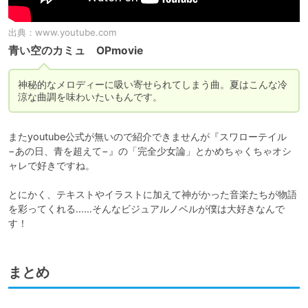
出典：
www.youtube.com
青い空のカミュ OPmovie
神秘的なメロディーに吸い寄せられてしまう曲。夏はこんな冷
涼な曲調を味わいたいもんです。
またyoutube公式が無いので紹介できませんが『スワローテイル
−あの日、青を超えて−』の「完全少女論」とかめちゃくちゃオシ
ャレで好きですね。

とにかく、テキストやイラストに加えて神がかった音楽たちが物語
を彩ってくれる……そんなビジュアルノベルが僕は大好きなんで
す！
まとめ