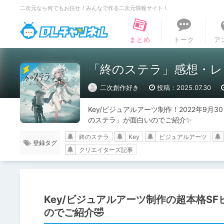
二次元なら何でもお任せ！みんなで作る二次元情報サイト！
DLチャンネル
まとめ
トーク
ア
「終のステラ」感想・レ
二次創作好き
投稿：2025.07.30
Key/ビジュアルアーツ制作！2022年9
のステラ」が面白いのでご紹介✨️
終のステラ
Key
ビジュアルアーツ
登録タグ
クリエイターズ記事
Key/ビジュアルアーツ制作の超本格S
のでご紹介🤣