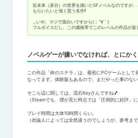
近未来（多分）の世界を描いたSFノベルなのですが
もらいたいと強く思う名作❗️

…いや、マジで面白いですから(；´∀｀)

フルボイスだし、この価格帯でこのレベルの作品が楽し
ノベルゲーが嫌いでなければ、とにかく
この作品「終のステラ」は、最初にPCゲームとして発
なってます。体験版もあるので、まだやった事のない人
そこら辺に関しては、流石Keyさんですね🎵

（Steamでも、僕が見た時点では「圧倒的に好評」に
プレイ時間は大体10時間くらい。

（勿論人によっては全然違うのでしょうが、参考まで