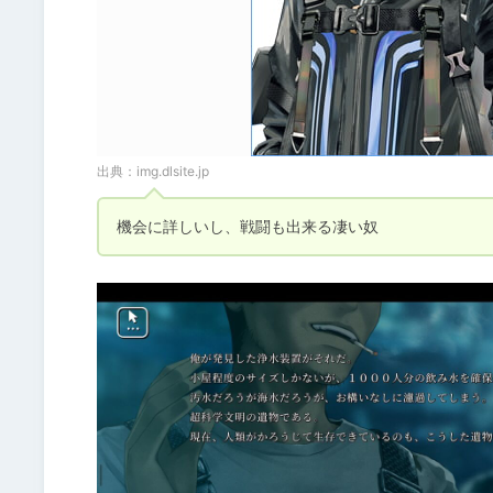
出典：
img.dlsite.jp
機会に詳しいし、戦闘も出来る凄い奴