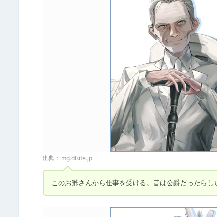
出典：
img.dlsite.jp
このお爺さんから仕事を受ける。昔は公爵だったらし