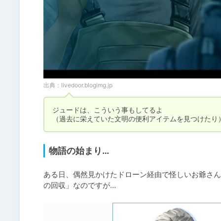
出典：
livedoor.blogimg.jp
ジュードは、こういう事もしてるよ

（過去に栄えていた文明の便利アイテムを見つけたり
物語の始まり…
ある日、偶然見かけたドローン経由で怪しいお爺さん
の回収」なのですが…