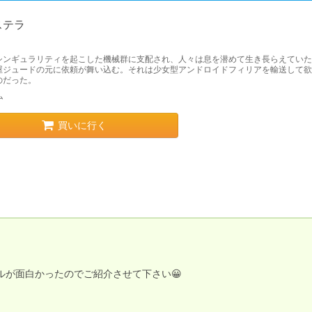
ステラ
シンギュラリティを起こした機械群に支配され、人々は息を潜めて生き長らえていた
屋ジュードの元に依頼が舞い込む。それは少女型アンドロイドフィリアを輸送して欲
のだった。
ム
買いに行く
ベルが面白かったのでご紹介させて下さい😀
