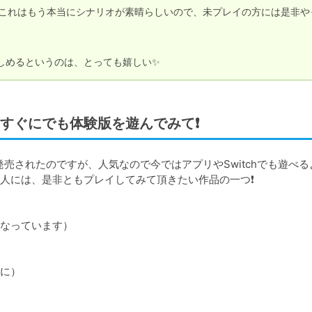
、これはもう本当にシナリオが素晴らしいので、未プレイの方には是非や
めるというのは、とっても嬉しい✨️
すぐにでも体験版を遊んでみて❗️
売されたのですが、人気なので今ではアプリやSwitchでも遊べる
には、是非ともプレイしてみて頂きたい作品の一つ❗️

なっています）

に）