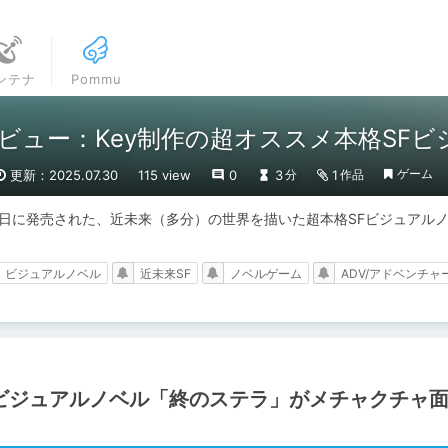
ンテナ
Pommu
ビュー：Key制作の超オススメ本格SF
ゲーム
更新：2025.07.30
115 view
0
3
1
分
作品
月30日に発売された、近未来（多分）の世界を描いた超本格SFビジュアル
ビジュアルノベル
近未来SF
ノベルゲーム
ADV/アドベンチャ
Fビジュアルノベル「終のステラ」がメチャクチャ