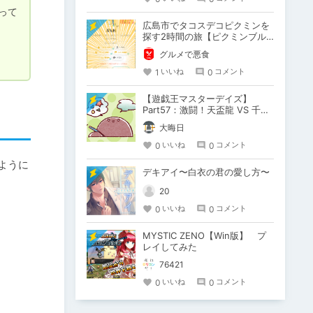
って
広島市でタコスデコピクミンを
探す2時間の旅【ピクミンブル
ーム / Pikmin Bloom】
グルメで悪食
1
0
いいね
コメント
【遊戯王マスターデイズ】
Part57：激闘！天盃龍 VS 千年
D【架空デュエル】
大晦日
0
0
いいね
コメント
ように
デキアイ〜白衣の君の愛し方〜
20
0
0
いいね
コメント
MYSTIC ZENO【Win版】 プ
レイしてみた
76421
0
0
いいね
コメント