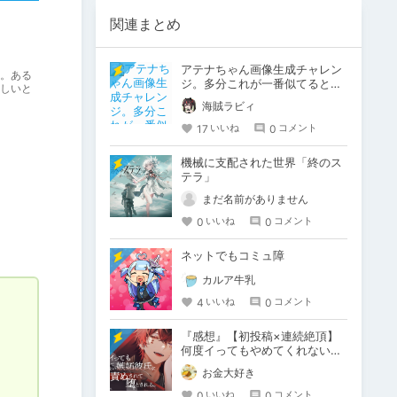
関連まとめ
アテナちゃん画像生成チャレン
。ある
ジ。多分これが一番似てると思
しいと
います。
海賊ラビィ
17
0
いいね
コメント
機械に支配された世界「終のス
テラ」
まだ名前がありません
0
0
いいね
コメント
ネットでもコミュ障
カルア牛乳
4
0
いいね
コメント
『感想』【初投稿×連続絶頂】
何度イってもやめてくれない嫉
妬彼氏に激責めされて堕とされ
お金大好き
る。
0
0
いいね
コメント