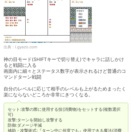
出典：
i.gyazo.com
神の目モード(SHIFTキーで切り替え)でキャラに話しかけ
ると戦闘に入る

画面内に細々とステータス数字が表示されるけど普通のコ
マンドターン戦闘

自分のレベルに応じて相手のレベルも上がるためまったく
楽にならないどころか非常にきつくなる。
セット:攻撃の際に使用する技(消費物)をセットする(複数選択
可)

攻撃:ターンを開始し攻撃する

防御:ダメージ半減

補助・攻撃術式:『ターン中に何度でも』使用できる魔法(消費