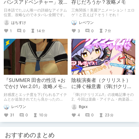
バンスアドベンチャー」攻
存じだろうか？攻略メモ
略。キャラコンプ＆収集ア
日本語でたぶん唯一の詳細なアイテム
三角関係！美麗アニメーション！エロ
イテムの詳細な場所
位置。攻略なのでネタバレ全開です。
ゲ！と言えば？そう！それ！
はちすけ
レベワン
1
0
14
3
0
7
分
分
『SUMMER 田舎の性活 +お
陰核演奏者（クリリスト）
でかけ Ver.2.01』攻略メモ＋
に捧ぐ極意書（弾け!クリリ
バグ
ズム!!・非公式攻略メモその
好感度とエッチ度を下げられるアイテ
「弾け!クリリズム!!」の攻略記事その
2）
ムとか追加されてたら良かったの
2、今回は楽曲・アイテム・肉楽器の
に！！とか思ってすいません！
一覧と一言解説を記します。アイテム
レベワン
Bgxx
の重複に関してもしっかり記すなど、
ネタバレを大量に含むのでご注意を。
31
0
10
4
0
23
分
分
なお初版の情報は「バージョン1.0」
時点の物であり、今後アプデされた場
合は随時修正します。
おすすめのまとめ