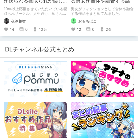
が抉られる寝取られが楽し
る男女が合体や融合する話
めるサークル
10年以上応援させていただいている寝
男女がフィクションとして合体や融合
取られサークル、人生通行止めさんの
する作品をまとめてみました。
新作がとても良かったので、新作を中
夜深越智
おもちばこ
心に、このサークルのゲームを紹介し
たくて、記事を書かせていただく。
14
0
10
12
0
2
分
分
キミノオモイからずっと好きな熱心な
ファンとしての記事にどうか、お付き
合いいただきたい（2026年7月18日
微修正）
DLチャンネル公式まとめ