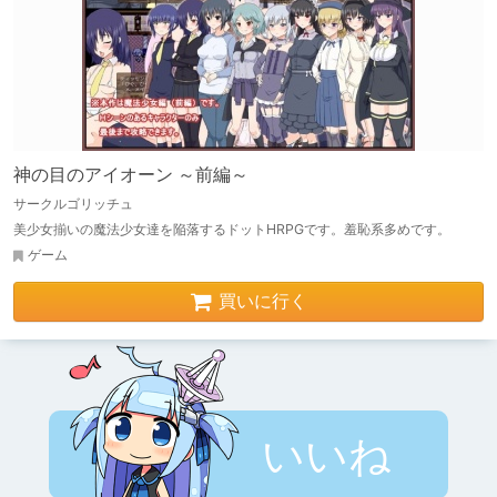
神の目のアイオーン ～前編～
サークルゴリッチュ
美少女揃いの魔法少女達を陥落するドットHRPGです。羞恥系多めです。
ゲーム
買いに行く
いいね