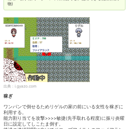
物)
出典：
i.gyazo.com
稼ぎ
ワンパンで倒せるためリゲルの家の前にいる女性を稼ぎに
利用する。

能力割り当てを攻撃>>>>敏捷(先手取れる程度)に振り炎曜
日に設定してしこたま倒す。
