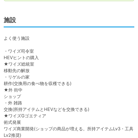
施設
よく使う施設

・ワイズ司令室

HEVヒントの購入

★ワイズ総統室

移動先の解放

・リゲルの家

耕作(交換用の食べ物を収穫できる)

★外 街中

ショップ

・外 雑路

交換(所持アイテムとHEVなどを交換できる)

★ワイズGゴエティア

術式発展

ワイズ商業開発(ショップの商品が増える。所持アイテムLv3・工具
Lv2推奨)
