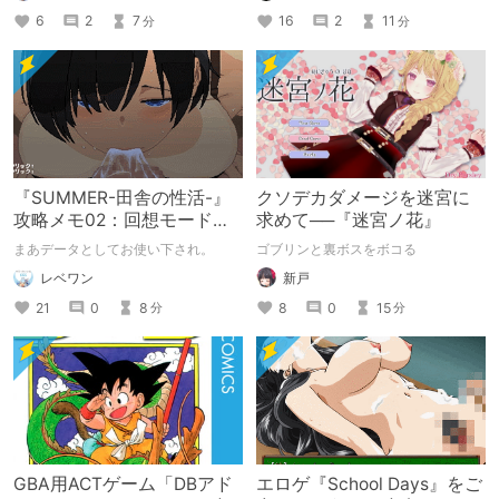
16
2
11
6
2
7
分
分
『SUMMER-田舎の性活-』
クソデカダメージを迷宮に
攻略メモ02：回想モード解
求めて──『迷宮ノ花』
放条件（３～10Ｐ）＋バグ
まあデータとしてお使い下され。
ゴブリンと裏ボスをボコる
レベワン
新戸
21
0
8
8
0
15
分
分
GBA用ACTゲーム「DBアド
エロゲ『School Days』をご