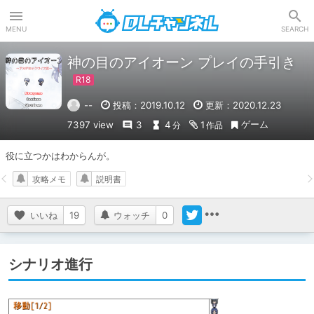
DLチャンネル
MENU
SEARCH
神の目のアイオーン プレイの手引き
--
投稿：2019.10.12
更新：2020.12.23
ゲーム
7397 view
3
4
1
分
作品
役に立つかはわからんが。
攻略メモ
説明書
いいね
19
ウォッチ
0
シナリオ進行