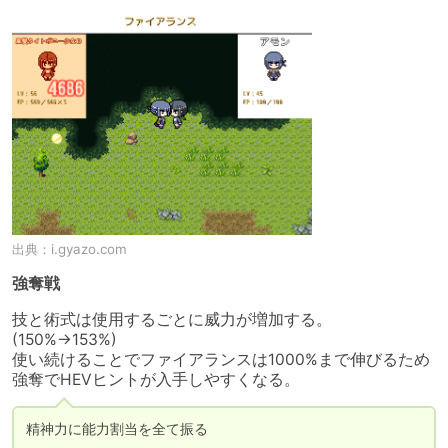
出典：
i.gyazo.com
強奪戦
技と術式は使用するごとに威力が増加する。
(150%→153%)

使い続けることでファイアランスは1000%まで伸びるため
強奪でHEVヒントが入手しやすくなる。
精神力に能力割当を全て振る