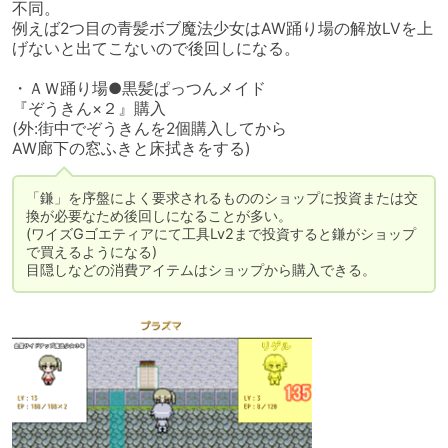
不同。

例えば2つ目の青髪ボブ魔法少女はAW踊り場の解放LVを上
げないと出てこないので後回しになる。

・ＡＷ踊り場●黒髪ぱっつんメイド

『ぞうきん×２』購入　

(外:街中でぞうきんを2個購入してから

AW廊下の窓ふきと床拭きをする)
「鎌」を序盤によく要求されるもののショップに投資または交
換が必要なため後回しになることが多い。

(ワイズGゴエティアにて工具Lv2まで投資すると鎌がショップ
で買えるようになる)

目隠しなどの消費アイテムはショップから購入できる。