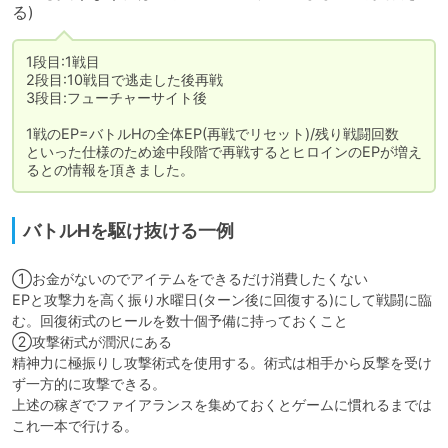
る)
1段目:1戦目

2段目:10戦目で逃走した後再戦

3段目:フューチャーサイト後

1戦のEP=バトルHの全体EP(再戦でリセット)/残り戦闘回数

といった仕様のため途中段階で再戦するとヒロインのEPが増え
るとの情報を頂きました。
バトルHを駆け抜ける一例
①お金がないのでアイテムをできるだけ消費したくない

EPと攻撃力を高く振り水曜日(ターン後に回復する)にして戦闘に臨
む。回復術式のヒールを数十個予備に持っておくこと

②攻撃術式が潤沢にある

精神力に極振りし攻撃術式を使用する。術式は相手から反撃を受け
ず一方的に攻撃できる。

上述の稼ぎでファイアランスを集めておくとゲームに慣れるまでは
これ一本で行ける。