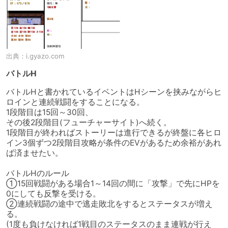
出典：
i.gyazo.com
バトルH
バトルHと書かれているイベントはHシーンを挟みながらヒ
ロインと連続戦闘をすることになる。

1段階目は15回～30回、

その後2段階目(フューチャーサイト)へ続く。

1段階目が終わればストーリーは進行できるが終盤に各ヒロ
イン3個ずつ2段階目攻略が条件のEVがあるため余裕があれ
ば済ませたい。

バトルHのルール

①15回戦闘がある場合1～14回の間に「攻撃」で先にHPを
0にしても反撃を受ける。

②連続戦闘の途中で逃走敗北をするとステータスが増え
る。

(1度も負けなければ1戦目のステータスのまま連戦が行え