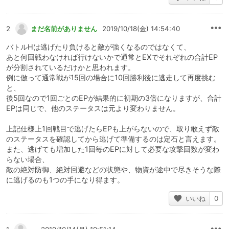
2
まだ名前がありません
2019/10/18(金) 14:54:40
バトルHは逃げたり負けると敵が強くなるのではなくて、
あと何回戦わなければ行けないかで通常とEXでそれぞれの合計EP
が分割されているだけかと思われます。
例に倣って通常戦が15回の場合に10回勝利後に逃走して再度挑む
と、
後5回なので1回ごとのEPが結果的に初期の3倍になりますが、合計
EPは同じで、他のステータスは元より変わりません。
上記仕様上1回戦目で逃げたらEPも上がらないので、取り敢えず敵
のステータスを確認してから逃げて準備するのは定石と言えます。
また、逃げても増加した1回毎のEPに対して必要な攻撃回数が変わ
らない場合、
敵の絶対防御、絶対回避などの状態や、物資が途中で尽きそうな際
に逃げるのも1つの手になり得ます。
いいね
0