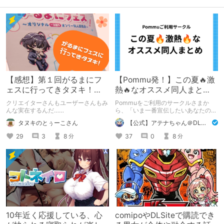
【感想】第１回がるまにフ
【Pommu発！】この夏🔥激
ェスに行ってきタヌキ！
熱🔥なオススメ同人まと
【レポ】
め！ その1
クリエイターさんもユーザーさんもみ
Pommuをご利用のサークルさまか
んな実在するんだ……
ら、「いま一番宣伝したいあなたの
DLsite作品」を募りました！ この夏
タヌキのとぅーこさん
【公式】アテナちゃん＠DLチャンネル
🔥激熱🔥な作品ばかり！あなたがまだ
出会っていない、運命の作品が見つか
29
3
8
37
0
8
分
分
るかも！
10年近く応援している、心
comipoやDLSiteで購読でき