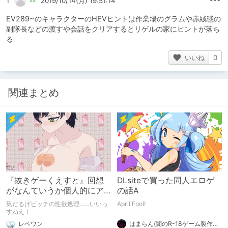
1
--
2019/10/14(月) 19:51:14
EV289~のキャラクターのHEVヒントは作業場のグラムや赤絨毯の
副隊長などの渡すや会話をクリアするとリゲルの家にヒントが落ち
る
いいね
0
関連まとめ
『抜きゲーくえすと』回想
DLsiteで買った同人エロゲ
がなんていうか個人的にア
の話A
レだったので攻略したメ
気だるげビッチの性欲処理……いいっ
April Fool!
モ。ちなみにめっちゃエロ
すねえ！
い。
はまらん(闇のR-18ゲーム製作魔法使い)
レベワン