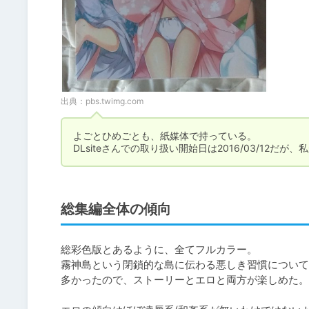
出典：
pbs.twimg.com
よごとひめごとも、紙媒体で持っている。

DLsiteさんでの取り扱い開始日は2016/03/12だ
総集編全体の傾向
総彩色版とあるように、全てフルカラー。

霧神島という閉鎖的な島に伝わる悪しき習慣について
多かったので、ストーリーとエロと両方が楽しめた。
