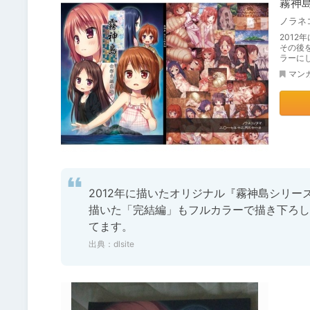
霧神
ノラネ
201
その後
ラーに
マン
2012年に描いたオリジナル『霧神島シリー
描いた「完結編」もフルカラーで描き下ろし
てます。
出典：
dlsite