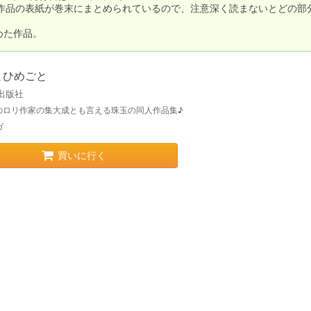
作品の表紙が巻末にまとめられているので、注意深く読まないとどの部
めた作品。
とひめごと
出版社
のロリ作家の集大成とも言える珠玉の同人作品集♪
ガ
買いに行く