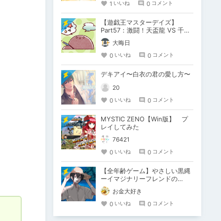
1
0
いいね
コメント
【遊戯王マスターデイズ】
Part57：激闘！天盃龍 VS 千年
D【架空デュエル】
大晦日
0
0
いいね
コメント
デキアイ〜白衣の君の愛し方〜
20
0
0
いいね
コメント
MYSTIC ZENO【Win版】 プ
レイしてみた
76421
0
0
いいね
コメント
【全年齢ゲーム】やさしい黒縄
ーイマジナリーフレンドの
「彼」と過ごすおぼんやすみー
お金大好き
0
0
いいね
コメント