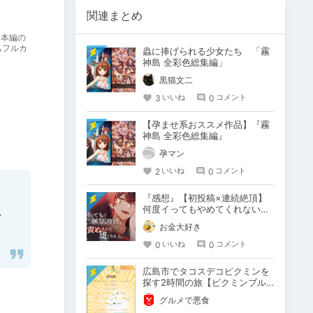
関連まとめ
。本編の
もフルカ
蟲に捧げられる少女たち 「霧
神島 全彩色総集編」
黒猫文二
3
0
いいね
コメント
【孕ませ系おススメ作品】『霧
神島 全彩色総集編』
孕マン
2
0
いいね
コメント
『感想』【初投稿×連続絶頂】
何度イってもやめてくれない嫉
し
妬彼氏に激責めされて堕とされ
お金大好き
る。
0
0
いいね
コメント
広島市でタコスデコピクミンを
探す2時間の旅【ピクミンブル
ーム / Pikmin Bloom】
グルメで悪食