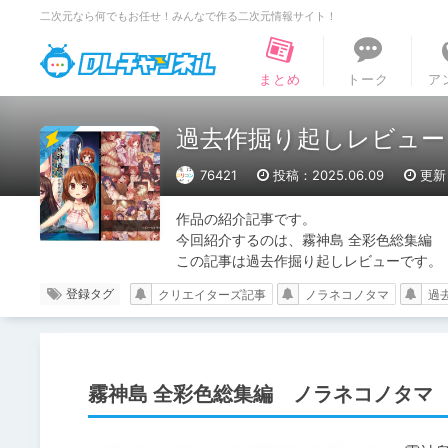
二次元なら何でもお任せ！みんなで作る二次元情報サイト！
DLチャンネル
まとめ
トーク
ア
過去作掘り起しレビュー
76421
投稿：2025.06.09
更新：
作品の紹介記事です。

今回紹介するのは、霧神島 全彩色総集編　ノ
この記事は過去作掘り起しレビューです。
登録タグ
クリエイターズ記事
ノラネコノタマ
過
霧神島 全彩色総集編 ノラネコノタマ