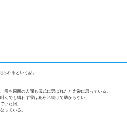
犯られるという話。

、雫も周囲の人間も儀式に選ばれたと光栄に思っている。

叫んでも構わず雫は犯られ続けて助からない。

ていた回。

なっている。