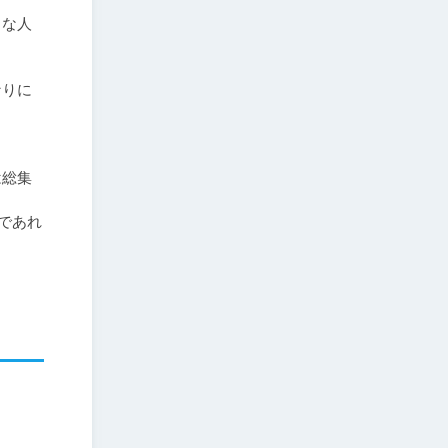
きな人
なりに
は総集
であれ