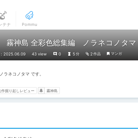
ンテナ
Pommu
 霧神島 全彩色総集編 ノラネコノタマ
マンガ
2025.06.09
43 view
0
5
2
分
作品
ラネコノタマ です。

去作掘り起しレビュー
霧神島