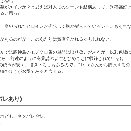
数)。

姦がメインか？と思えば対人でのシーンも結構あって、異種姦好
ると思った。

一度犯られたヒロインが劣化して胸が膨らんでいるシーンもそれ
があるのだが、このあたりは賛否分かれるかもしれない。

teさんでは霧神島のモノクロ版の単品は取り扱いがあるが、総彩色版
ら、前述のように商業誌のよごとひめごとに収録されている)。

ほうが安く、描き下ろしもあるので、DLsiteさんから購入するの
編のほうがお得であると言える。

バレあり)
れども、ネタバレ全快。

。
