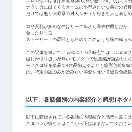
エロの傾向はほぼ凌辱系(和姦系が無いわけではないが少
ナウシカに出てくるオームの小型みたいな蟲との異種
だけでは無く凌辱系の対人シチュが好きな人も楽しめ
ロリ貧乳が多めなのはサークルさん過去作同じだが、
合ったりする。

ストーリー上の展開とも絡めてこのような胸の膨らみ
この記事を書いている2025年6月時点では、DLsi
編しか取り扱いが無い(モノクロで総集編が読みたいな
モノクロ版を単品で4作品揃えるよりも総彩色総集編の
ば、特定の話のみが読みたい場合を除いて総彩色総集
以下、各話個別の内容紹介と感想(ネタ
以下に収録されている各話の内容紹介と感想を書くけ
ネタバレが嫌な人はここから下は読まないでください