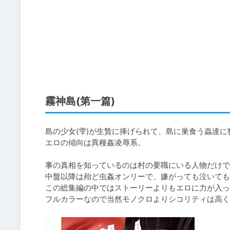
霧神島(第一篇)
島の少女(雫)が生贄に捧げられて、島に巣食う蟲達に
エロの傾向は異種姦凌辱系。

事の真相を知っているのは村の要職にいる人物だけで
中盤以降は殆ど虫姦オンリーで、嫌がっても泣いても
この総集編の中ではストーリーよりもエロに力が入っ
フルカラーなので当然モノクロよりシコリティは高く