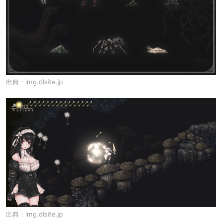
出典：
img.dlsite.jp
出典：
img.dlsite.jp