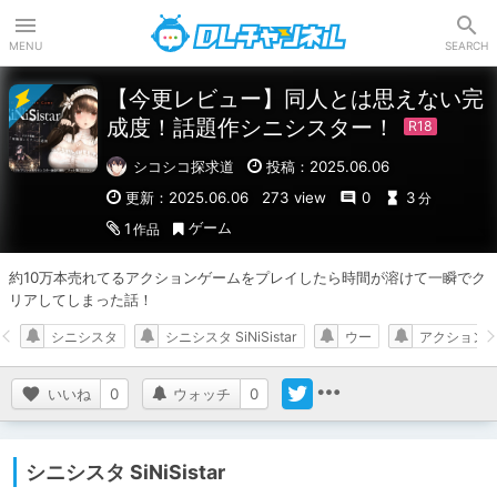
DLチャンネル
MENU
SEARCH
【今更レビュー】同人とは思えない完
成度！話題作シニシスター！
シコシコ探求道
投稿：2025.06.06
更新：2025.06.06
273 view
0
3
分
ゲーム
1
作品
約10万本売れてるアクションゲームをプレイしたら時間が溶けて一瞬でク
リアしてしまった話！
シニシスタ
シニシスタ SiNiSistar
ウー
アクション
いいね
0
ウォッチ
0
シニシスタ SiNiSistar