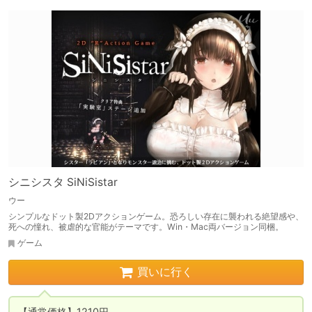
シニシスタ SiNiSistar
ウー
シンプルなドット製2Dアクションゲーム。恐ろしい存在に襲われる絶望感や、
死への憧れ、被虐的な官能がテーマです。Win・Mac両バージョン同梱。
ゲーム
買いに行く
【通常価格】1210円