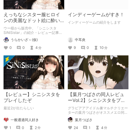
えっちなシスター服ヒロイ
インディーゲームがすき！
ンの美麗なドット絵に酔い
インディーゲームの紹介をします
しれろ！ 本格派2D横スクロ
ウー様から販売中、「シニシスタ
ールアクション！！
SiNiSistar」の紹介・レビュー記事で
す。
うらかいざ～(仮)
中耳炎
0
0
4
9
0
10
分
分
【レビュー】シニシスタを
【葉月つばさの同人レビュ
プレイしたぞ
ーVol.2】シニシスタをプレ
イしてみた！
最近2が出たらしい
グラビアアアイドル兼マルチクリエー
ターの葉月つばさがオススメエロ同人
をご紹介します！
一般通過同人好き
葉月つばさ
1
0
2
24
1
4
分
分