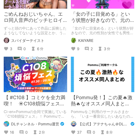
ごめんねおじいちゃん、エ
「女の子に目覚める」とい
ロ同人音声のビッチヒロイ
う状態が好きなので、元の
ンに名前使って～過去作品
性別が女性でも男性でも問
ずっと頭の中にあって作品に反映した
「女の子に目覚める」という状態が好
コンセプトを思い出そう～
題ない話
ようなしてないような設定とか、うち
きなので、元の性別が女性でも男性で
のヒロイン達の名づけの法則とかを頭
も問題ない話
スパイダーテイスト
KAIYARE
の中の映●研の金●さんに「そこにあ
っちゃいけねえんだよ」といわれたの
3
0
6
9
2
3
分
分
でとりあえず垂れ流します。
【 #C108 】コミケを全力満
【Pommu発！】この夏🔥激
喫！ ☀C108煩悩フェス☀
熱🔥なオススメ同人まと
Pommu版のご案内
め！ その1
Ci-en×Pommuの合同で実施している
Pommuをご利用のサークルさまか
「C108煩悩フェス」！ Pommuでの
ら、「いま一番宣伝したいあなたの
参加方法について、改めてこちらでも
DLsite作品」を募りました！ この夏
DLチャンネル・Pommu運営
【公式】アテナちゃん＠DLチャンネル
ご案内いたします！
🔥激熱🔥な作品ばかり！あなたがまだ
出会っていない、運命の作品が見つか
16
0
2
37
0
8
分
分
るかも！