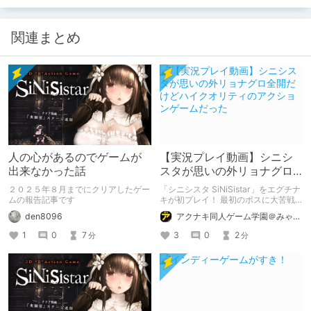
関連まとめ
人の心があるのでゲームが
【実況プレイ動画】シニシ
出来なかった話
スタが思いの外リョナグロ
全開だけどハイクオリティ
２０２５年８月までにクリアしたゲー
「シニシスタ SiNiSistar」をエグチナ
のアクションゲームだった
ムの報告記事です
キが初プレイ！ 最初のボスに大苦戦
した結果……！？
den8096
アクナキ同人ゲーム学園＠みゃたろー
1
0
7
3
0
2
分
分