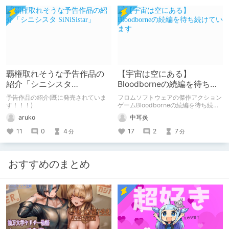
覇権取れそうな予告作品の
【宇宙は空にある】
紹介「シニシスタ
Bloodborneの続編を待ち続
SiNiSistar」
けています
予告作品の紹介(既に発売されていま
フロムソフトウェアの傑作アクション
す！！！)
ゲームBloodborneの続編を待ち続け
ているという話です。
aruko
中耳炎
11
0
4
17
2
7
分
分
おすすめのまとめ