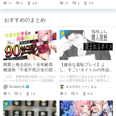
11
0
4
17
2
7
分
分
おすすめのまとめ
商業と侮る勿れ！全年齢異
【健全な羞恥プレイ】よ
種漫画『不老不死少女の苗
し、すごいタイトルの作品
床旅行記』新刊記念1～3巻
をまた買おう。【湧き上が
「ボク、異種生物の苗床になってみた
そして税理士に読ませるんだ🤭💕 ふ
90%オフクーポン配布中✨
る不健全な気持ち】
い」――天才少女プルートは苗床願望
わふわ電子研究所さま作『税理士に購
を叶えるため、不老不死の体を手に入
入履歴読まれるボイス』の感想レビュ
DLsite公式
タヌキのとぅーこさん
れた！ 話題沸騰の全年齢苗床コミッ
ーです！
クスの新刊が発売開始！ それを記念
5
0
1
6
0
6
分
分
して1～3巻まで90%OFFクーポン配
布いたします！ まだ本作品未体験の
皆さん、多分お好きです。ぜひお試し
ください。