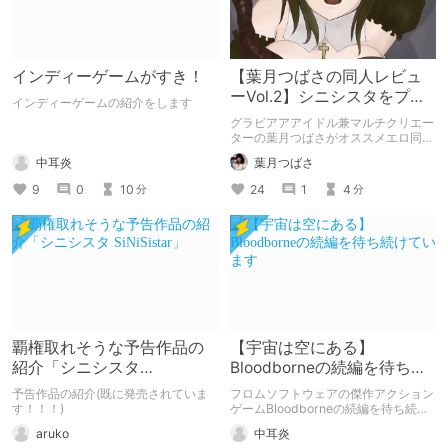
インディーゲームがすき！
【葉月つばさの同人レビュ
ーVol.2】シニシスタをプレ
インディーゲームの紹介をします
イしてみた！
グラビアアアイドル兼マルチクリエー
ターの葉月つばさがオススメエロ同人
をご紹介します！
中耳炎
葉月つばさ
9
0
10
24
1
4
分
分
覇権取れそうな予告作品の
【宇宙は空にある】
紹介「シニシスタ
Bloodborneの続編を待ち続
SiNiSistar」
けています
予告作品の紹介(既に発売されていま
フロムソフトウェアの傑作アクション
す！！！)
ゲームBloodborneの続編を待ち続け
ているという話です。
aruko
中耳炎