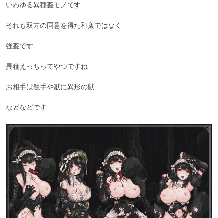
いわゆる異種姦モノです

それも双方の同意を得た和姦ではなく

強姦です

異種えっちってやつですね

お相手は触手や獣に異形の獣

などなどです