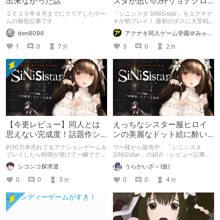
出来なかった話
スタが思いの外リョナグロ
全開だけどハイクオリティ
２０２５年８月までにクリアしたゲー
「シニシスタ SiNiSistar」をエグチナ
のアクションゲームだった
ムの報告記事です
キが初プレイ！ 最初のボスに大苦戦
した結果……！？
den8096
アクナキ同人ゲーム学園＠みゃたろー
1
0
7
3
0
2
分
分
【今更レビュー】同人とは
えっちなシスター服ヒロイ
思えない完成度！話題作シ
ンの美麗なドット絵に酔い
ニシスター！
しれろ！ 本格派2D横スクロ
約10万本売れてるアクションゲームを
ウー様から販売中、「シニシスタ
ールアクション！！
プレイしたら時間が溶けて一瞬でクリ
SiNiSistar」の紹介・レビュー記事で
アしてしまった話！
す。
シコシコ探求道
うらかいざ～(仮)
0
0
3
0
0
4
分
分