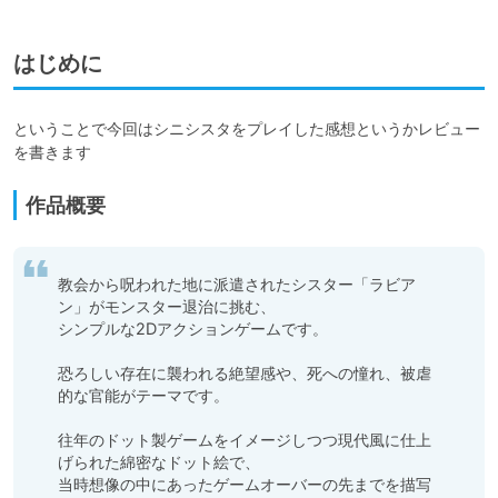
はじめに
ということで今回はシニシスタをプレイした感想というかレビュー
作品概要
教会から呪われた地に派遣されたシスター「ラビア
ン」がモンスター退治に挑む、

シンプルな2Dアクションゲームです。

恐ろしい存在に襲われる絶望感や、死への憧れ、被虐
的な官能がテーマです。

往年のドット製ゲームをイメージしつつ現代風に仕上
げられた綿密なドット絵で、

当時想像の中にあったゲームオーバーの先までを描写