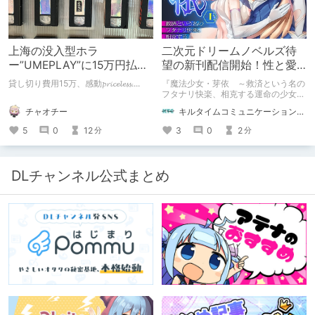
上海の没入型ホラ
二次元ドリームノベルズ待
ー”UMEPLAY”に15万円払っ
望の新刊配信開始！性と愛
たら、2作品とも号泣した※
が渦巻く、ファンタジー官
貸し切り費用15万、感動𝓹𝓻𝓲𝓬𝓮𝓵𝓮𝓼𝓼....
『魔法少女・芽依 ～救済という名の
ネタバレなし
能小説開幕！
フタナリ快楽、相克する運命の少女た
ち～』 小説：089タロー イラス
チャオチー
キルタイムコミュニケーション（KTC）の作品を一人でも多くの人に知ってほしい人
ト：鳩春 一気に上・下巻が同時配
信！
5
0
12
3
0
2
分
分
DLチャンネル公式まとめ