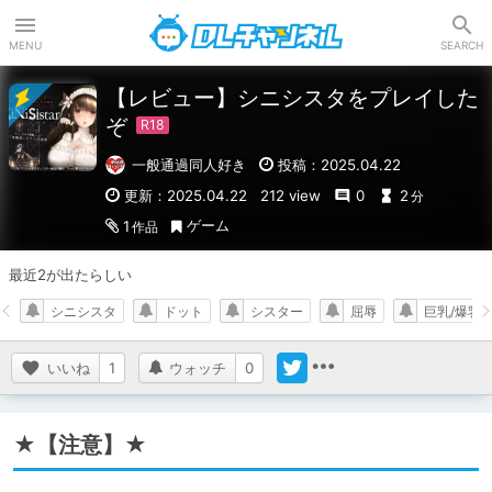
DLチャンネル
MENU
SEARCH
【レビュー】シニシスタをプレイした
ぞ
一般通過同人好き
投稿：2025.04.22
更新：2025.04.22
212 view
0
2
分
ゲーム
1
作品
最近2が出たらしい
シニシスタ
ドット
シスター
屈辱
巨乳/爆乳
いいね
1
ウォッチ
0
★【注意】★