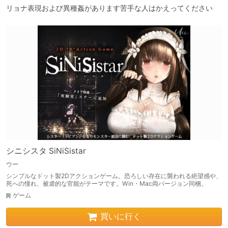
リョナ表現および異種姦があります苦手な人はかえってください
シニシスタ SiNiSistar
ウー
シンプルなドット製2Dアクションゲーム。恐ろしい存在に襲われる絶望感や、
死への憧れ、被虐的な官能がテーマです。Win・Mac両バージョン同梱。
ゲーム
買いに行く