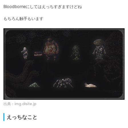
Bloodborneにしてはえっちすぎますけどね

出典：
img.dlsite.jp
えっちなこと