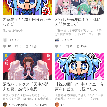
悪徳業者と120万円分言い争
どうした倫理観！？浜死に
った話
人間性エロゲー
親の金は僕の金
『掻き出し！子宮ラビリンス』 『行
け!! 秘密結社デッドバニー団』 『勇者
ミアとツンツン猫サキュバス ~それで
ぼくくん
フリッツ
も勇者はコロせない!~』 『めいどいん
めいど！』 本記事はねくすとテーマ
10
0
13
4
0
15
分
分
「人に薦めづらいけど好きな作
品」”ではない”です。 好きだったら人
に薦めるのは当たり前だよなぁ！？
逆説パラドクス「天使が消
【祝50回】7年半チクニー音
えた夏」感想＆妄想
声をレビューし続けた人
逆説パラドクス様から発売された「天
大体隔月で投稿してきた『チクニー音
使が消えた夏～DLsiteのある音声作品
声作品レビュー』がついに【その
について～」の感想です。 妄想も多
50】を迎えました！ 約7年半チクニー
たー坊🐦@成宮 さんLOVE
むしこ
いです。
し続け、おシコり報告をしてきただけ