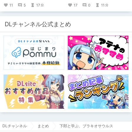
ですけど記念は記念。 皆様への感謝
11
5
17
17
0
11
分
分
を伝えたり、これまでの投稿を振り返
ります。
DLチャンネル公式まとめ
DLチャンネル
まとめ
下郎と学ぶ、ブラキオサウルス