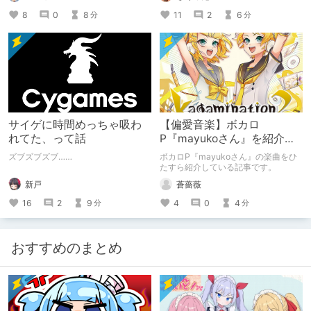
11
2
6
8
0
8
分
分
サイゲに時間めっちゃ吸わ
【偏愛音楽】ボカロ
れてた、って話
P『mayukoさん』を紹介し
たい
ズブズブズブ……
ボカロP『mayukoさん』の楽曲をひ
たすら紹介している記事です。
新戸
蒼薔薇
16
2
9
4
0
4
分
分
おすすめのまとめ