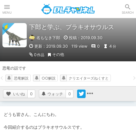
DLチャンネル
MENU
SEARCH
下郎と学ぶ、ブラキオサウルス
名もなき下郎
投稿：2019.09.30
更新：2019.09.30
119 view
0
4
分
その他
0
作品
恐竜の話です
恐竜解説
○○解説
クリエイターズねくすと
いいね
0
ウォッチ
0
どうも皆さん、こんにちわ。

今回紹介するのはブラキオサウルスです。