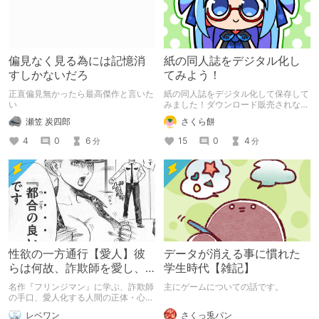
偏見なく見る為には記憶消
紙の同人誌をデジタル化し
すしかないだろ
てみよう！
正直偏見無かったら最高傑作と言いた
紙の同人誌をデジタル化して保存して
い
みました！ダウンロード販売されない
作品などはこうやってデジタル化して
瀬笠 炭四郎
さくら餅
おきましょう！
4
0
6
15
0
4
分
分
性欲の一方通行【愛人】彼
データが消える事に慣れた
らは何故、詐欺師を愛し、
学生時代【雑記】
都合の良い肉便器を甘受し
名作『フリンジマン』に学ぶ、詐欺師
主にゲームについての話です。
てしまうのか？
の手口、愛人化する人間の正体・心
理。
さくっ兎パン
レベワン