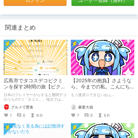
ログイン
ユーザー登録（無料）
関連まとめ
広島市でタコスデコピクミ
【2025年の抱負】さような
ンを探す2時間の旅【ピクミ
ら。今までの私。こんにち
ンブルーム / Pikmin
は。新たな私。
日本のプレイヤーからすると難関デコ
もう後戻りできないねぇ…
Bloom】
のうちの1つ「タコス」。地元では見
つけられなかった男が広島で探す旅を
麻婆大福
グルメで悪食
お送りします。ねくすと5月のテーマ
「お出かけの記録」。
7
0
5
1
0
9
分
分