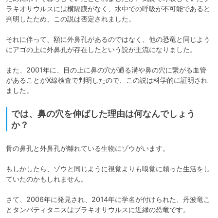
ラキオサウルスには横隔膜がなく、水中での呼吸が不可能であると
判明したため、この説は否定されました。

それに伴って、額に外鼻孔があるのではなく、他の恐竜と同じよう
にアゴの上に外鼻孔が存在したという説が主流になりました。

また、2001年に、目の上に鼻の穴が通る溝や鼻の穴に繋がる血管
があることがX線検査で判明したので、この説は科学的に証明され
ました。
では、鼻の穴を伸ばした理由は何なんでしょう
か？
骨の鼻孔と外鼻孔が離れている生物にゾウがいます。

もしかしたら、ゾウと同じように視覚よりも嗅覚に頼った生活をし
ていたのかもしれません。

さて、2006年に発見され、2014年に学名が付けられた、丹波竜こ
とタンバティタニスはブラキオサウルスに近縁の恐竜です。