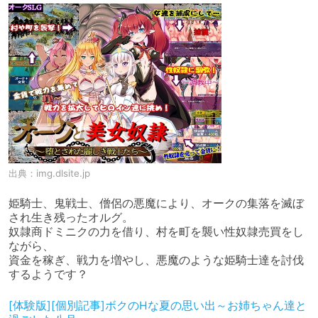
出典：
img.dlsite.jp
姫騎士、鬼戦士、僧侶の悪魔により、オークの集落を滅ぼ
され生き残ったオルグ。

奴隷商ドミニクの力を借り、村を町を襲い性奴隷売買をし
ながら、

資金を稼ぎ、戦力を増やし、悪魔のような姫騎士達を討伐
するようです？
[体験版][個別記事]ボクのHな夏の思い出～お姉ちゃん達と