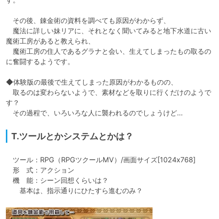
　その後、錬金術の資料を調べても原因がわからず、

　魔法に詳しい妹リアに、それとなく聞いてみると地下水道に古い
魔術工房があると教えられ、

　魔術工房の住人であるグラナと会い、生えてしまったもの取るの
に奮闘するようです。

◆体験版の最後で生えてしまった原因がわかるものの、

　取るのは変わらないようで、素材などを取りに行くだけのようで
す？

　その過程で、いろいろな人に襲われるのでしょうけど…
T.ツールとかシステムとかは？
　ツール：RPG（RPGツクールMV）/画面サイズ[1024x768]

　形　式：アクション

　機　能：シーン回想くらいは？

　　基本は、指示通りにひたすら進むのみ？