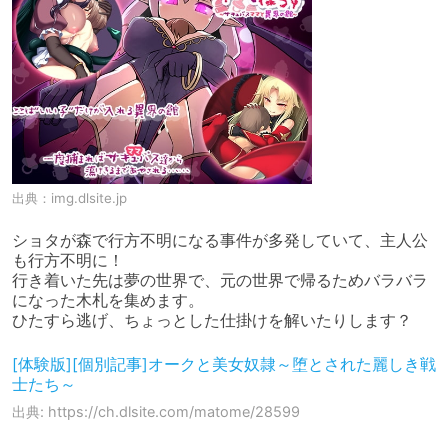
出典：
img.dlsite.jp
ショタが森で行方不明になる事件が多発していて、主人公
も行方不明に！

行き着いた先は夢の世界で、元の世界で帰るためバラバラ
になった木札を集めます。

ひたすら逃げ、ちょっとした仕掛けを解いたりします？
[体験版][個別記事]オークと美女奴隷～堕とされた麗しき戦
士たち～
出典: https://ch.dlsite.com/matome/28599