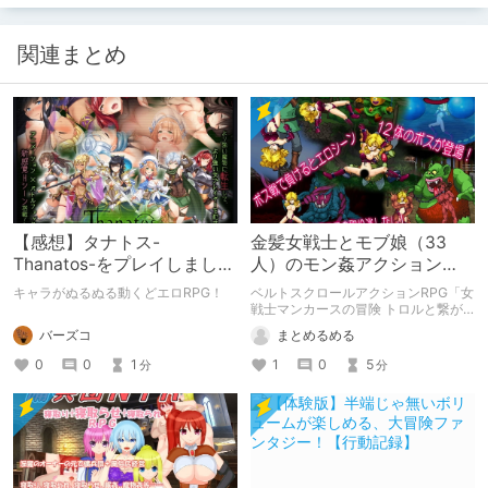
関連まとめ
【感想】タナトス-
金髪女戦士とモブ娘（33
Thanatos-をプレイしまし
人）のモン姦アクション
た。【ネタバレ注意】
RPG「女戦士マンカースの
キャラがぬるぬる動くどエロRPG！
ベルトスクロールアクションRPG「女
冒険 トロルと繋がれし姫
戦士マンカースの冒険 トロルと繋が
れし姫君」の紹介です。
君」
バーズコ
まとめるめる
0
0
1
1
0
5
分
分