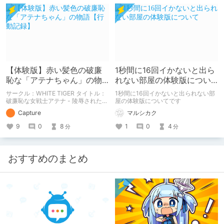
で、苦手な方は注意して下さい。
【体験版】赤い髪色の破廉
1秒間に16回イかないと出ら
恥な「アテナちゃん」の物
れない部屋の体験版につい
語【行動記録】
て
サークル：WHITE TIGER タイトル：
1秒間に16回イかないと出られない部
破廉恥な女戦士アテナ - 陵辱された乙
屋の体験版についてです
女た(体験版) 予告開始日：2020年12
Capture
マルシカク
月09日 予告作品の体験版の内容を中
心に紹介しているまとめ記事です。
9
0
8
1
0
4
分
分
体験版の「ネタバレ」を含んだ内容を
まとめているので、苦手な方は注意し
て下さい。
おすすめのまとめ