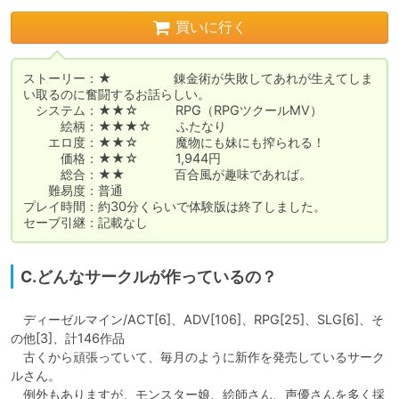
買いに行く
ストーリー：★　　　　　錬金術が失敗してあれが生えてしま
い取るのに奮闘するお話らしい。

　システム：★★☆　　　RPG（RPGツクールMV）

　　　絵柄：★★★☆　　ふたなり

　　エロ度：★★☆　　　魔物にも妹にも搾られる！

　　　価格：★★☆　　　1,944円

　　　総合：★★　　　　百合風が趣味であれば。

　　難易度：普通

プレイ時間：約30分くらいで体験版は終了しました。

セーブ引継：記載なし
C.どんなサークルが作っているの？
　ディーゼルマイン/ACT[6]、ADV[106]、RPG[25]、SLG[6]、そ
の他[3]、計146作品

　古くから頑張っていて、毎月のように新作を発売しているサーク
ルさん。

　例外もありますが、モンスター娘、絵師さん、声優さんを多く採