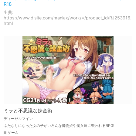
R18
出典:
https://www.dlsite.com/maniax/work/=/product_id/RJ253916.
html
ミラと不思議な錬金術
ディーゼルマイン
ふたなりになった女の子がいろんな魔物娘や魔女達に襲われるRPG!
ゲーム