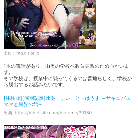
出典：
img.dlsite.jp
1本の電話があり、山奥の学校へ教育実習のため向かいま
す。

その学校は、授業中に襲ってくるのは普通らしく、学校か
ら脱出するお話みたいです。
[体験版][個別記事]ゆあ・すいーと・はうす ～サキュバス
ママと異界の館～
出典: https://ch.dlsite.com/matome/30180