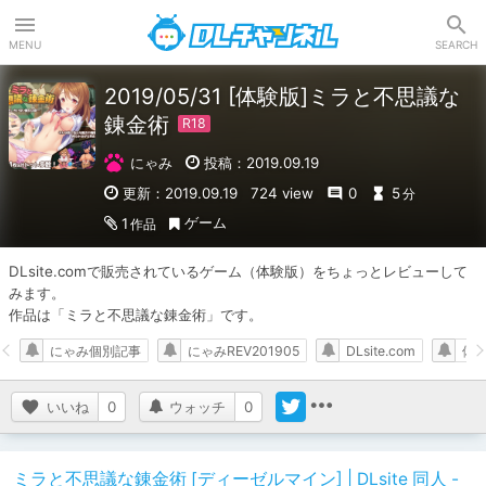
DLチャンネル
MENU
SEARCH
2019/05/31 [体験版]ミラと不思議な
錬金術
にゃみ
投稿：2019.09.19
更新：2019.09.19
724 view
0
5
分
ゲーム
1
作品
DLsite.comで販売されているゲーム（体験版）をちょっとレビューして
みます。

作品は「ミラと不思議な錬金術」です。
にゃみ個別記事
にゃみREV201905
DLsite.com
体
いいね
0
ウォッチ
0
ミラと不思議な錬金術 [ディーゼルマイン] | DLsite 同人 -