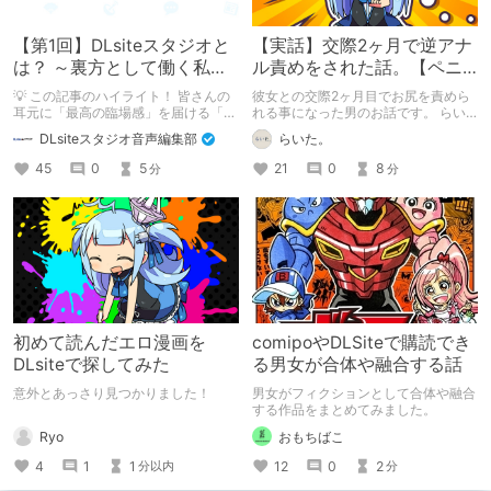
【第1回】DLsiteスタジオと
【実話】交際2ヶ月で逆アナ
は？ ～裏方として働く私た
ル責めをされた話。【ペニ
ちの紹介
バン】
💡 この記事のハイライト！ 皆さんの
彼女との交際2ヶ月目でお尻を責めら
耳元に「最高の臨場感」を届ける「サ
れる事になった男のお話です。 らい
ウンドエンジニアの仕事」のリアルな
た。のエチエチ体験談#2【逆アナ
DLsiteスタジオ音声編集部
らいた。
舞台裏を大公開！ スマートな専門
ル】
職……と思いきや、実態は「音の変態
45
0
5
21
0
8
分
分
（褒め言葉）」が集まるチーム！？
成人男性スタッフがダミヘに抱きつ
き、スタジオにアダルトグッズが転が
る超大真面目な理由とは？ クオリテ
ィ向上のための、ちょっとシュールな
（？）試行錯誤をたっぷりご紹介しま
す！
初めて読んだエロ漫画を
comipoやDLSiteで購読でき
DLsiteで探してみた
る男女が合体や融合する話
意外とあっさり見つかりました！
男女がフィクションとして合体や融合
する作品をまとめてみました。
Ryo
おもちばこ
4
1
1
12
0
2
分以内
分