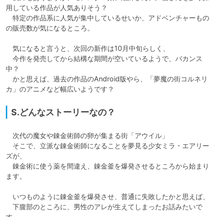
用している作品が人気ありそう？

　特定の作品系に人気が集中しているせいか、アドベンチャーもの
の販売数が気になるところ。

　気になると言うと、次回の新作は10月中旬らしく、

　今作を発売してから結構な期間が空いているようで、バカンス
中？

　かと思えば、過去の作品のAndroid版やら、「夢魔の街コルネリ
カ」のアニメなど幅広いようです？
S.どんなストーリーなの？
　次代の魔女や錬金術師の卵が集まる街「アウイル」

　そこで、立派な錬金術師になることを夢見る少女ミラ・エアリー
ズが、

　錬金術に使う薬を間違え、錬金釜を爆発させるところから始まり
ます。

　いつものように錬金釜を爆発させ、普通に失敗したかと思えば、

　下腹部のところに、男性のアレが生えてしまったお話みたいで
す。
