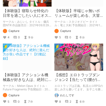
【体験版】寝取らせ特化の
【体験版】半端じゃ無いボ
日常を過ごしたい人にオス
リュームが楽しめる、大冒
スメ！【行動記録】
険ファンタジー！【行動記
サークル：みじいし タイトル：傭兵
サークル：スタジオドビー タイト
録】
団NTR 作品販売日：2021年09月29
ル：竜と大剣 予告開始日：2021年12
日 発売済みの作品の体験版の内容を
月11日 作品販売日：- 予告作品の体験
Capture
Capture
中心に紹介しているまとめ記事です。
版の内容を中心に紹介しているまとめ
体験版の「ネタバレ」を含んだ内容を
記事です。 体験版の「ネタバレ」を
4
0
9
5
0
6
分
分
まとめているので、苦手な方は注意し
含んだ内容をまとめているので、苦手
て下さい。
な方は注意して下さい。
【体験版】アクション＆機
【感想】エロトラップダン
械姦が好きな人は、絶対に
ジョン2【当たって(腰が)砕
遊んだ方が良い作品です！
けろ(意味深)なRPG】
サークル：Melon Opus タイトル：
エロトラップは正義。私流エロRPGの
【行動記録】
Future Fragments 予告開始日：2021
楽しみ方も書いてます。 女子ニモ勝
年08月13日 作品販売日：- 予告作品
テズさんのエロトラップダンジョン2
Capture
わたしです
の体験版の内容を中心に紹介している
の感想記事です。 他にも感想記事を
まとめ記事です。 体験版の「ネタバ
書いてますので良かったらどうぞで
5
0
7
8
2
6
分
分
レ」を含んだ内容をまとめているの
す！