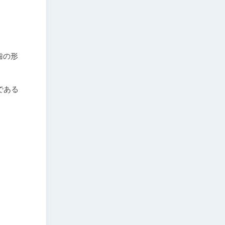
歯の形
である