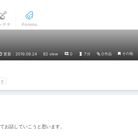
ンテナ
Pommu
その他
更新：2019.09.24
82 view
0
7
0
分
作品
すと
てお話していこうと思います。