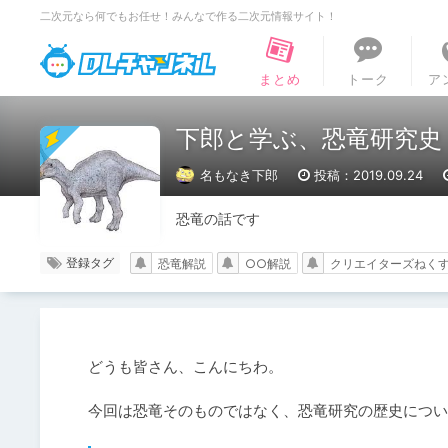
二次元なら何でもお任せ！みんなで作る二次元情報サイト！
DLチャンネル
まとめ
トーク
ア
下郎と学ぶ、恐竜研究史
名もなき下郎
投稿：2019.09.24
恐竜の話です
登録タグ
恐竜解説
○○解説
クリエイターズねく
どうも皆さん、こんにちわ。

今回は恐竜そのものではなく、恐竜研究の歴史につい