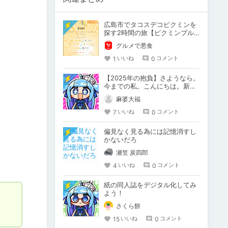
広島市でタコスデコピクミンを
探す2時間の旅【ピクミンブル
ーム / Pikmin Bloom】
グルメで悪食
1
0
いいね
コメント
【2025年の抱負】さようなら。
今までの私。こんにちは。新た
な私。
麻婆大福
7
0
いいね
コメント
偏見なく見る為には記憶消すし
かないだろ
瀬笠 炭四郎
4
0
いいね
コメント
紙の同人誌をデジタル化してみ
よう！
さくら餅
15
0
いいね
コメント