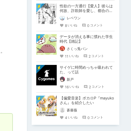
性欲の一方通行【愛人】彼らは
何故、詐欺師を愛し、都合の良
い肉便器を甘受してしまうの
レベワン
か？
8
0
いいね
コメント
データが消える事に慣れた学生
時代【雑記】
さくっ兎パン
た。
11
2
いいね
コメント
サイゲに時間めっちゃ吸われて
た、って話
新戸
16
2
いいね
コメント
【偏愛音楽】ボカロP『mayuko
さん』を紹介したい
蒼薔薇
4
0
いいね
コメント