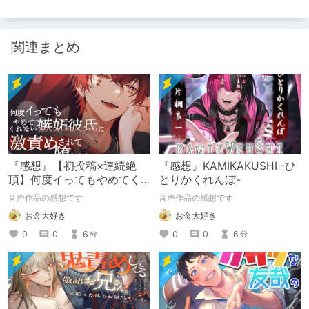
関連まとめ
『感想』【初投稿×連続絶
『感想』KAMIKAKUSHI -ひ
頂】何度イってもやめてく
とりかくれんぼ-
れない嫉妬彼氏に激責めさ
音声作品の感想です
音声作品の感想です
れて堕とされる。
お金大好き
お金大好き
0
0
6
0
0
6
分
分