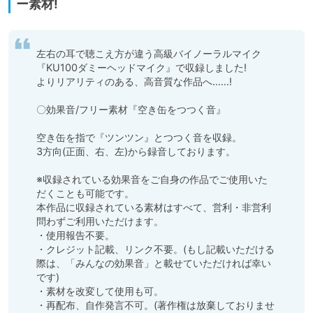
ー素材!
左右の耳で聴こえ方が違う高級バイノーラルマイク
『KU100ダミーヘッドマイク』で収録しました!

よりリアリティのある、高音質な作品へ……!

〇効果音/フリー素材『空き缶をつつく音』

空き缶を指で『ツンツン』とつつく音を収録。

3方向(正面、右、左)から録音しております。

※収録されている効果音をご自身の作品でご使用いた
だくことも可能です。

本作品に収録されている素材はすべて、営利・非営利
問わずご利用いただけます。

・使用報告不要。

・クレジット記載、リンク不要。(もし記載いただける
際は、「みんなの効果音」と載せていただければ幸い
です)

・素材を改変して使用も可。

・再配布、自作発言不可。(著作権は放棄しておりませ