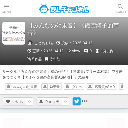
DLチャンネル
MENU
SEARCH
【みんなの効果音】《戳空罐子的声
音》
こどおじ猫
投稿：2025.04.12
更新：2025.04.12
12 view
0
1
分以内
その他
5
作品
サークル「みんなの効果音」様の作品「【効果音/フリー素材集】空き缶
をつつく音【ダミヘ収録の高音質ASMR!】」の紹介
みんなの効果音
効果音
ダミヘ
高音質ASMR
いいね
0
ウォッチ
0