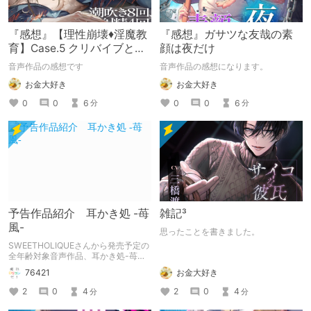
『感想』【理性崩壊♦️淫魔教
『感想』ガサツな友哉の素
育】Case.5 クリバイブとデ
顔は夜だけ
ィルドで鬼責めしてくる敬
音声作品の感想です
音声作品の感想になります。
語お兄さん。火照
お金大好き
お金大好き
0
0
6
0
0
6
分
分
予告作品紹介 耳かき処 -苺
雑記³
風-
思ったことを書きました。
SWEETHOLIQUEさんから発売予定の
全年齢対象音声作品、耳かき処-苺風-
の紹介記事です。
76421
お金大好き
2
0
4
2
0
4
分
分