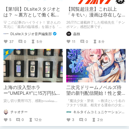
【第1回】DLsiteスタジオと
【閲覧超注意】これ以上
は？ ～裏方として働く私た
「キモい」漫画は存在しな
ちの紹介
い？チンポマンとかいう
💡 この記事のハイライト！ 皆さんの
26/7/1に連載終了した暗稿先生「チン
「魂の殺人」の完成形
耳元に「最高の臨場感」を届ける「サ
ポマン」感想記事です。
ウンドエンジニアの仕事」のリアルな
DLsiteスタジオ音声編集部
蟲独
舞台裏を大公開！ スマートな専門
職……と思いきや、実態は「音の変態
37
0
5
11
0
8
分
分
（褒め言葉）」が集まるチーム！？
成人男性スタッフがダミヘに抱きつ
き、スタジオにアダルトグッズが転が
る超大真面目な理由とは？ クオリテ
ィ向上のための、ちょっとシュールな
（？）試行錯誤をたっぷりご紹介しま
す！
上海の没入型ホラ
二次元ドリームノベルズ待
ー”UMEPLAY”に15万円払っ
望の新刊配信開始！性と愛
たら、2作品とも号泣した※
が渦巻く、ファンタジー官
貸し切り費用15万、感動𝓹𝓻𝓲𝓬𝓮𝓵𝓮𝓼𝓼....
『魔法少女・芽依 ～救済という名の
ネタバレなし
能小説開幕！
フタナリ快楽、相克する運命の少女た
ち～』 小説：089タロー イラス
チャオチー
キルタイムコミュニケーション（KTC）の作品を一人でも多くの人に知ってほしい人
ト：鳩春 一気に上・下巻が同時配
信！
5
0
12
3
0
2
分
分