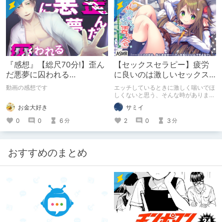
『感想』【総尺70分!】歪ん
【セックスセラピー】疲労
だ悪夢に囚われる
に良いのは激しいセックス
【LIVE2D×バイノーラル音
ではなく、いわゆるスロー
動画の感想です
エッチしているときに激しく喘いでほ
声×フルアニメーション】
セックス。
しくないと思う、そんな時がありませ
んか。私にはありました。優しさと癒
お金大好き
サミイ
しにあふれた性行為を、人は「セック
スセラピー」と呼んだそうです。
0
0
6
2
0
3
分
分
おすすめのまとめ