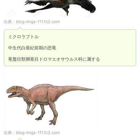
出典：
blog-imgs-111.fc2.com
ミクロラプトル

中生代白亜紀前期の恐竜

竜盤目獣脚亜目ドロマエオサウルス科に属する
出典：
blog-imgs-111.fc2.com