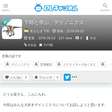
DLチャンネル
MENU
SEARCH
下郎と学ぶ、デイノニクス
名もなき下郎
投稿：2019.09.02
更新：2019.09.02
221 view
0
4
分
その他
0
作品
恐竜の話です
デイノニクス
恐竜解説
クリエイターズねくすと
ク
いいね
3
ウォッチ
0
どうも皆さん、こんにちわ。

今回はみんな大好きデイノニクスについてお話しようと思います。