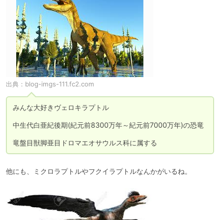
出典：
blog-imgs-111.fc2.com
みんな大好きヴェロキラプトル

中生代白亜紀後期(紀元前8300万年～紀元前7000万年)の恐竜

竜盤目獣脚亜目ドロマエオサウルス科に属する
他にも、ミクロラプトルやフクイラプトルなんかがいるね。