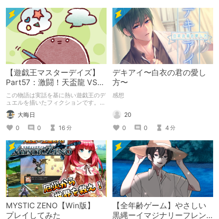
【遊戯王マスターデイズ】
デキアイ〜白衣の君の愛し
Part57：激闘！天盃龍 VS
方〜
千年D【架空デュエル】
この物語は実話を基に熱い遊戯王のデ
感想
ュエルを描いたフィクションです。
（自分用メモ：2025-05-14）
20
大晦日
0
0
4
0
0
16
分
分
MYSTIC ZENO【Win版】
【全年齢ゲーム】やさしい
プレイしてみた
黒縄ーイマジナリーフレン