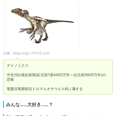
出典：
blog-imgs-111.fc2.com
デイノニクス

中生代白亜紀前期(紀元前1億4400万年～紀元前9900万年)の
恐竜

竜盤目竜脚亜目ドロマエオサウルス科に属する
みんな……大好き……？