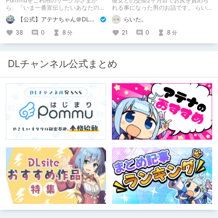
Pommuをご利用のサークルさまか
彼女との交際2ヶ月目でお尻を責めら
ら、「いま一番宣伝したいあなたの
れる事になった男のお話です。 らい
DLsite作品」を募りました！ この夏
た。のエチエチ体験談#2【逆アナ
【公式】アテナちゃん＠DLチャンネル
らいた。
🔥激熱🔥な作品ばかり！あなたがまだ
ル】
出会っていない、運命の作品が見つか
38
0
8
21
0
8
分
分
るかも！
DLチャンネル公式まとめ