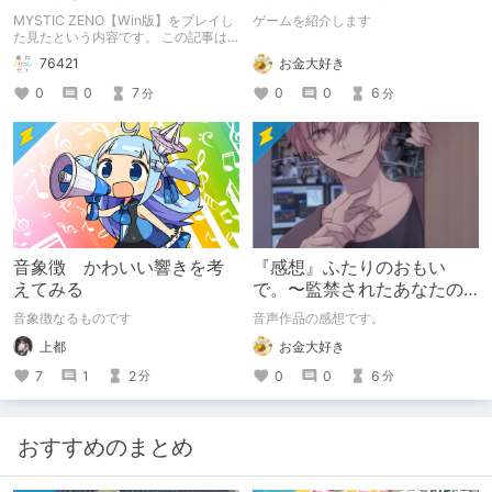
ドの「彼」と過ごすおぼん
MYSTIC ZENO【Win版】をプレイし
ゲームを紹介します
やすみー
た見たという内容です。 この記事は
通常のクリエイターズ記事です。
お金大好き
76421
0
0
6
0
0
7
分
分
音象徴 かわいい響きを考
『感想』ふたりのおもい
えてみる
で。〜監禁されたあなたの
末路〜【がるまに限定特典
音象徴なるものです
音声作品の感想です。
付き】
上都
お金大好き
7
1
2
0
0
6
分
分
おすすめのまとめ