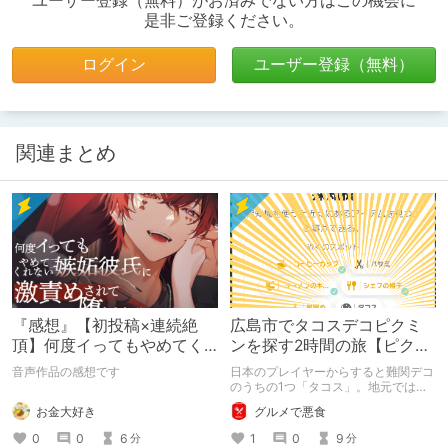
ユーザー登録（無料）がお済みでない方はこの機会に
是非ご登録ください。
ログイン
ユーザー登録（無料）
関連まとめ
『感想』【初投稿×連続絶
広島市でタコスデコピクミ
頂】何度イってもやめてく
ンを探す2時間の旅【ピクミ
れない嫉妬彼氏に激責めさ
ンブルーム / Pikmin
音声作品の感想です
日本のプレイヤーからすると難関デコ
れて堕とされる。
Bloom】
のうちの1つ「タコス」。地元では見
つけられなかった男が広島で探す旅を
お金大好き
グルメで悪食
お送りします。ねくすと5月のテーマ
「お出かけの記録」。
0
0
6
1
0
9
分
分