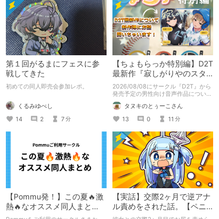
第１回がるまにフェスに参
【ちょもらっか特別編】D2T
戦してきた
最新作『寂しがりやのスタ
ーダストと触れあって』制
初めての同人即売会参加レポ。
2026/08/08にサークル『D2T』から
作陣にインタビュー！🎤
発売予定の男性向け音声作品について
逆神ラニさんと不束こけしさんにお話
くるみゆべし
タヌキのとぅーこさん
聞いちゃいました！夏コミに関する告
知もあります！
14
2
7
13
0
11
分
分
【Pommu発！】この夏🔥激
【実話】交際2ヶ月で逆アナ
熱🔥なオススメ同人まと
ル責めをされた話。【ペニ
め！ その1
バン】