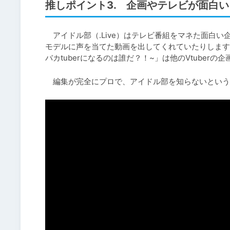
推しポイント3. 企画やテレビが面白
　アイドル部（.Live）はテレビ番組をマネた面白
モデルに声を当てた動画を出してくれていたりします
バカtuberになるのは誰だ？！~」は他のVtuber
　編集が完全にプロで、アイドル部を知らないという