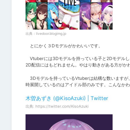
出典：
livedoor.blogimg.jp
　とにかく３Dモデルがかわいいです。

　Vtuberには3Dモデルを持っている子と2Dモ
2D配信にはもどれません。やはり動きがある方がか
　3Dモデルを持っているVtuberは結構な数います
時展開しているのはアイドル部のみです。こんなかわ
木曽あずき (@KisoAzuki) | Twitter
出典: https://twitter.com/KisoAzuki