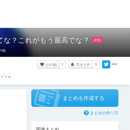
ってな？これがもう最高でな？
の他
いいね
1
ウォッチ
0
アイドル
まとめを作成する
まとめの作り方
関連まとめ