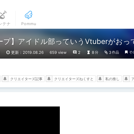
ンテナ
Pommu
ープ】アイドル部っていうVtuberがお
そ
2
更新：2019.08.26
659 view
2
8
3
分
作品
クリエイターズ記事
クリエイターズねくすと
私の推し