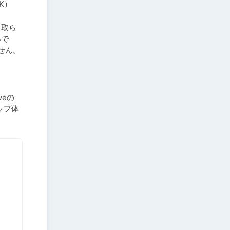
K）
ゃ取ら
いで
せん。
veの
ップ体