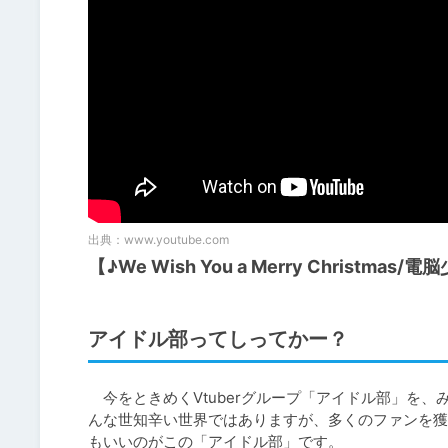
出典：
www.youtube.com
【♪We Wish You a Merry Christ
アイドル部ってしってかー？
　今をときめくVtuberグループ「アイドル部」を、
んな世知辛い世界ではありますが、多くのファンを獲得し
もいいのがこの「アイドル部」です。