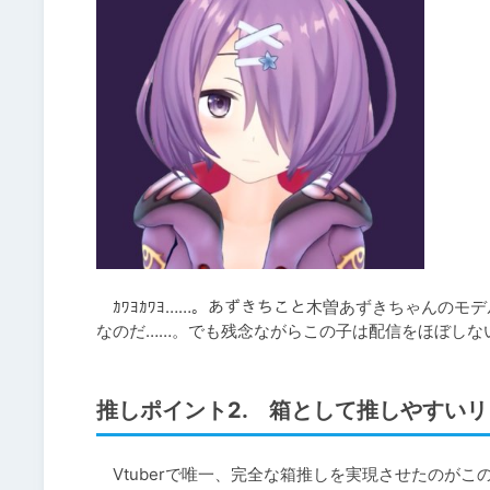
　ｶﾜﾖｶﾜﾖ……。あずきちこと木曽あずきちゃんの
なのだ……。でも残念ながらこの子は配信をほぼしな
推しポイント2. 箱として推しやすい
　Vtuberで唯一、完全な箱推しを実現させたのがこ