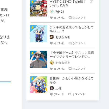
MYSTIC ZENO【Win版】 プ
レイしてみた
じ事務
76421
女シロ
0
0
いいね
コメント
すが、
チェキのお値段ってもしかして
高い……？
になりま
あひるカモ
になっ
4
0
いいね
コメント
【全年齢ゲーム】やさしい黒縄
ーイマジナリーフレンドの
「彼」と過ごすおぼんやすみー
お金大好き
0
0
いいね
コメント
音象徴 かわいい響きを考えて
みる
上都
7
1
いいね
コメント