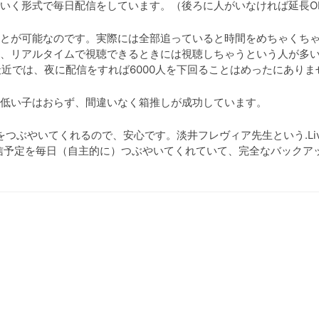
いく形式で毎日配信をしています。（後ろに人がいなければ延長O
とが可能なのです。実際には全部追っていると時間をめちゃくち
、リアルタイムで視聴できるときには視聴しちゃうという人が多
、最近では、夜に配信をすれば6000人を下回ることはめったにありま
低い子はおらず、間違いなく箱推しが成功しています。
定をつぶやいてくれるので、安心です。淡井フレヴィア先生という.Li
信予定を毎日（自主的に）つぶやいてくれていて、完全なバックア