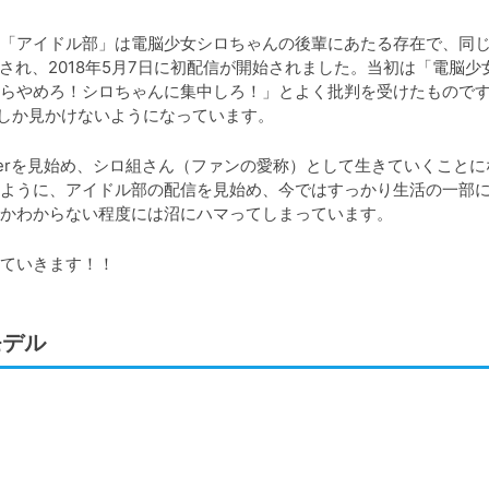
「アイドル部」は電脳少女シロちゃんの後輩にあたる存在で、同
設され、2018年5月7日に初配信が開始されました。当初は「電脳少
らやめろ！シロちゃんに集中しろ！」とよく批判を受けたもので
でしか見かけないようになっています。
tuberを見始め、シロ組さん（ファンの愛称）として生きていくこと
ように、アイドル部の配信を見始め、今ではすっかり生活の一部
かわからない程度には沼にハマってしまっています。
ていきます！！
モデル