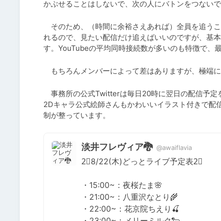
かぶせることはしないで、次の人にバトンをつないで
　そのため、（時間に余裕さえあれば）全員を追うこ
れるので、見たい配信だけ追えばいいのですが、基本
す。YouTubeの平均同時接続数が多いのも特徴で
　もちろんメンバーによって差はありますが、極端に
　事務所の公式Twitterは毎日20時に翌日の配信予
2Dキャラ公式絵師さんもかわいいイラスト付きで配
制が整っています。
淡井フレヴィア🐉
@awaiflavia
2⃣8/22(木)どっとライブ予定表2⃣

・15:00~：夜桜たま🌸

・21:00~：八重沢なとり🌾

・22:00~：花京院ちえり🍒

・23:00~：メリーミルク🐑
