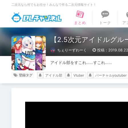
二次元なら何でもお任せ！みんなで作る二次元情報サイト！
DLチャンネル
まとめ
トーク
ア
【2.5次元アイドルグル
ちぇりーずわーく
投稿：2019.08.2
アイドル部をすこれ……すこれ……
登録タグ
アイドル部
Vtuber
バーチャルyoutuber