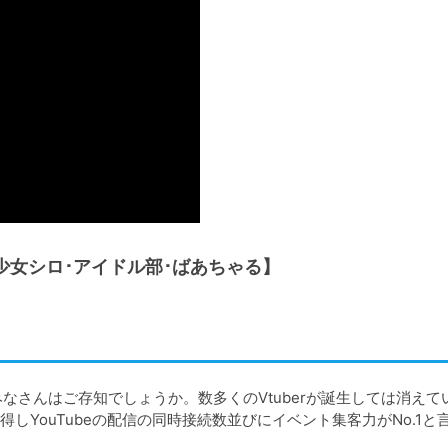
mas/電脳少女シロ･アイドル部･ばあちゃる】
みなさんはご存知でしょうか。数多くのVtuberが誕生しては消えて
YouTubeの配信の同時接続数並びにイベント集客力がNo.1と