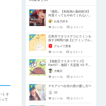
『感想』【初投稿×連続絶頂】
何度イってもやめてくれない嫉
妬彼氏に激責めされて堕とされ
お金大好き
る。
0
0
いいね
コメント
広島市でタコスデコピクミンを
探す2時間の旅【ピクミンブル
ーム / Pikmin Bloom】
グルメで悪食
1
0
いいね
コメント
【遊戯王マスターデイズ】
Part57：激闘！天盃龍 VS 千年
D【架空デュエル】
大晦日
0
0
いいね
コメント
デキアイ〜白衣の君の愛し方〜
20
いくそ
0
0
いいね
コメント
言って