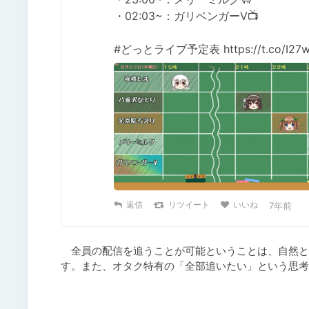
・02:03~：ガリベンガーV📺

#どっとライブ予定表 https://t.co/I27
返信
リツイート
いいね
7年前
　全員の配信を追うことが可能ということは、自然と
す。また、オタク特有の「全部追いたい」という思考