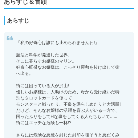
あらすじ＆冒頭
あらすじ
「私の好奇心は誰にも止められませんわ!」

魔法と科学が発達した世界。

そこに暮らすお嬢様のマリン。

好奇心旺盛なお嬢様は、こっそり屋敷を抜け出して街
へ出る。

街には困っている人が沢山!

優しいお嬢様は、人助けのため、母から受け継いだ特
別なタロットカードを使って

モンスターと戦ったり、不良を懲らしめたりと大活躍!

だけど、そんなお嬢様の活躍を喜ぶ人がいる一方で、

困ったふりをしてHな事をしてくる人たちもいて……

街にはエッチな危険も一杯!?

さらには危険な悪魔を封じた封印を壊そうと悪だくみ