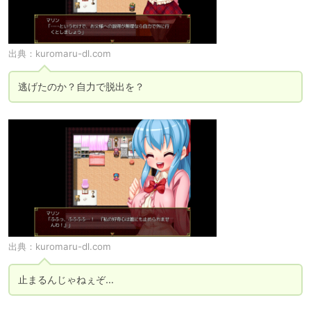
出典：
kuromaru-dl.com
逃げたのか？自力で脱出を？
出典：
kuromaru-dl.com
止まるんじゃねぇぞ…