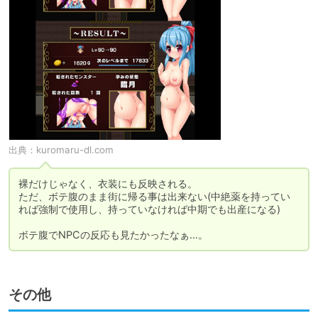
出典：
kuromaru-dl.com
裸だけじゃなく、衣装にも反映される。

ただ、ボテ腹のまま街に帰る事は出来ない(中絶薬を持ってい
れば強制で使用し、持っていなければ中期でも出産になる)

ボテ腹でNPCの反応も見たかったなぁ…。
その他