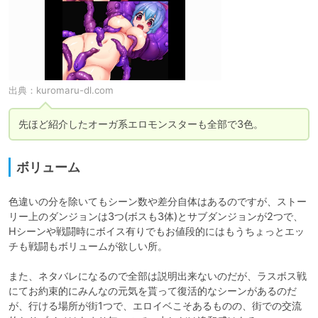
出典：
kuromaru-dl.com
先ほど紹介したオーガ系エロモンスターも全部で3色。
ボリューム
色違いの分を除いてもシーン数や差分自体はあるのですが、ストー
リー上のダンジョンは3つ(ボスも3体)とサブダンジョンが2つで、
Hシーンや戦闘時にボイス有りでもお値段的にはもうちょっとエッ
チも戦闘もボリュームが欲しい所。

また、ネタバレになるので全部は説明出来ないのだが、ラスボス戦
にてお約束的にみんなの元気を貰って復活的なシーンがあるのだ
が、行ける場所が街1つで、エロイベこそあるものの、街での交流