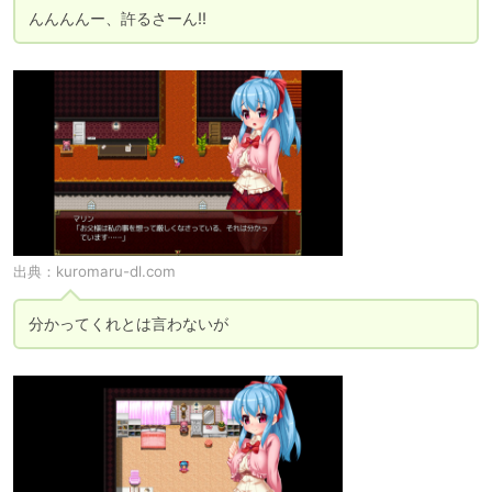
んんんんー、許るさーん!!
出典：
kuromaru-dl.com
分かってくれとは言わないが