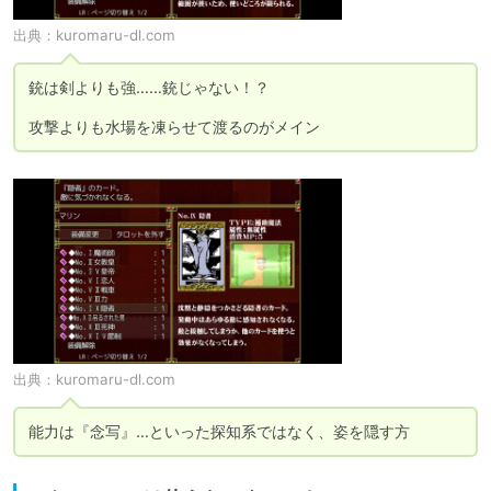
出典：
kuromaru-dl.com
銃は剣よりも強……銃じゃない！？

攻撃よりも水場を凍らせて渡るのがメイン
出典：
kuromaru-dl.com