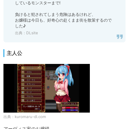
しているモンスターまで!

負けると犯されてしまう危険はあるけれど、

お嬢様は今日も、好奇心の赴くまま街を散策するので
した♪
出典：
DLsite
主人公
出典：
kuromaru-dl.com
アーヴィス家のお嬢様
