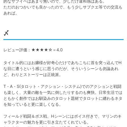
的なサブイベはあまり無いので、少しだけ違和感はある。

ただのおつかいでも良かったので、もう少しサブクエ等での交流も
あれば。
〆
レビュー評価：★★★★☆＝4.0
タイトル的にはお嬢様が好奇心だけであちこちに首を突っ込んでH
な目に遭うという感じに思うのだが、そういうシーンも勿論あれ
ど、わりとストーリーは正統派。

T・A・S(タロット・アクション・システム)でのアクションと戦闘
も楽しく、大量の敵を一気に倒したりするのも爽快。日常生活では
ともかく創作ではお馴染みのタロット題材でタロットに纏わるネタ
を知っていると更に楽しくなる。

フィールド戦闘＆ボス戦、Hシーンにはボイス付きで、マリンのキ
ャラクターの魅力を更に引き立たてくれている。
