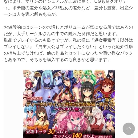
なにより、マリンのビジュアルが非常に良く、CGも高クオリテ
ィ。ボテ腹の差分や処女／非処女の差分など、差分も豊富。出産シ
ーンは人を選ぶ所もあるが。

お値段的にはシーンの水増しとボリュームが気になる所ではあるの
だが、大手サークルさんの中での隠れた良作だと思います。

単品でプレイするのも良きですが、私の様に『処女要素有り以外は
プレイしない』『男主人公はプレイしたくない』といった厄介性癖
の持ち主でなければ、他の作品とセットになったお買い得なパック
もあるので、そちらを購入するのも良きかと思います。