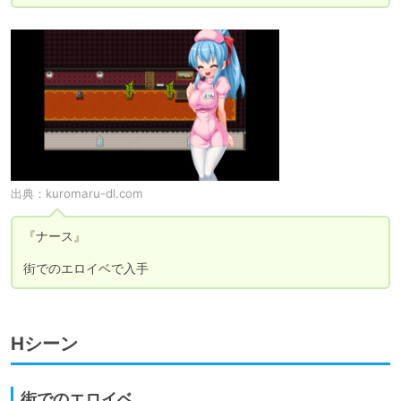
出典：
kuromaru-dl.com
『ナース』

街でのエロイベで入手
Hシーン
街でのエロイベ