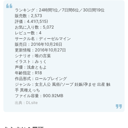
ランキング：24時間1位／7日間6位／30日間19位

販売数：2,573

評価：4.41(1,515)

お気に入り数：5,072

レビュー数：4

サークル名：ディーゼルマイン

販売日：2016年10月26日

更新情報：2016年10月27日

シナリオ：唯の言葉

イラスト：みぅく

声優：浅倉ともよ

年齢指定：R18

作品形式：ロールプレイング

ジャンル：女主人公 風俗/ソープ 妊娠/孕ませ 出産 触
手 異種えっち

ファイル容量：900.92MB
出典：
DLsite