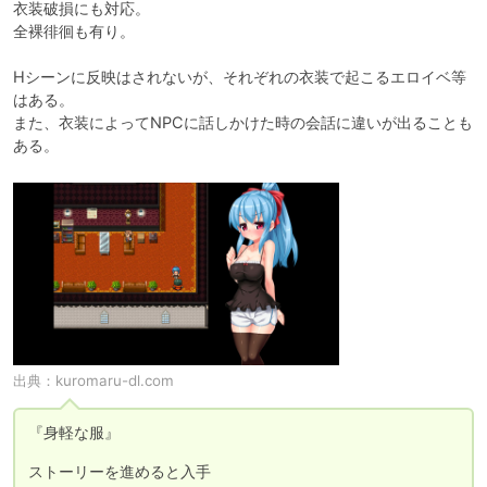
衣装破損にも対応。

全裸徘徊も有り。

Hシーンに反映はされないが、それぞれの衣装で起こるエロイベ等
はある。

また、衣装によってNPCに話しかけた時の会話に違いが出ることも
ある。
出典：
kuromaru-dl.com
『身軽な服』

ストーリーを進めると入手