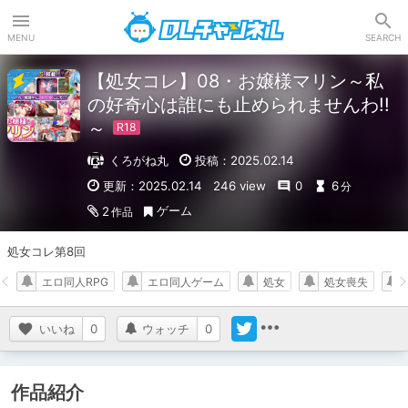
DLチャンネル
MENU
SEARCH
【処女コレ】08・お嬢様マリン～私
の好奇心は誰にも止められませんわ!!
～
くろがね丸
投稿：2025.02.14
更新：2025.02.14
246 view
0
6
分
ゲーム
2
作品
処女コレ第8回
エロ同人RPG
エロ同人ゲーム
処女
処女喪失
いいね
0
ウォッチ
0
作品紹介