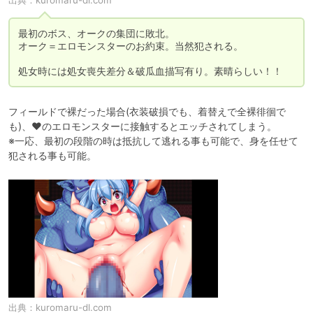
出典：
kuromaru-dl.com
最初のボス、オークの集団に敗北。

オーク＝エロモンスターのお約束。当然犯される。

処女時には処女喪失差分＆破瓜血描写有り。素晴らしい！！
フィールドで裸だった場合(衣装破損でも、着替えで全裸徘徊で
も)、♥のエロモンスターに接触するとエッチされてしまう。

※一応、最初の段階の時は抵抗して逃れる事も可能で、身を任せて
犯される事も可能。
出典：
kuromaru-dl.com