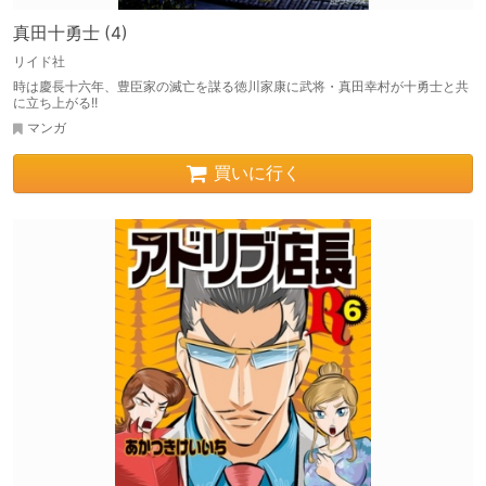
真田十勇士 (4)
リイド社
時は慶長十六年、豊臣家の滅亡を謀る徳川家康に武将・真田幸村が十勇士と共
に立ち上がる!!
マンガ
買いに行く