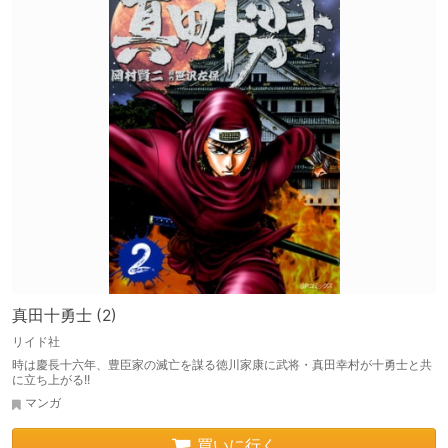
真田十勇士 (2)
リイド社
時は慶長十六年、豊臣家の滅亡を謀る徳川家康に武将・真田幸村が十勇士と共
に立ち上がる!!
マンガ
買いに行く