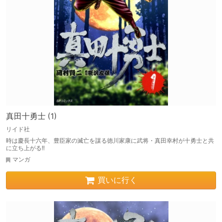
真田十勇士 (1)
リイド社
時は慶長十六年、豊臣家の滅亡を謀る徳川家康に武将・真田幸村が十勇士と共
に立ち上がる!!
マンガ
買いに行く