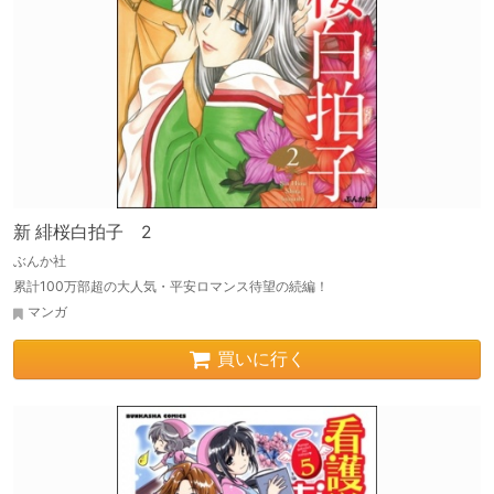
新 緋桜白拍子 2
ぶんか社
累計100万部超の大人気・平安ロマンス待望の続編！
マンガ
買いに行く