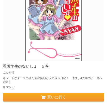
看護学生のないしょ ５巻
ぶんか社
キュートなナースの卵たちの笑顔と涙の成長日記！ 仲良し4人組のナースへ
の道!!
マンガ
買いに行く