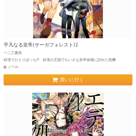
平凡なる皇帝(サーガフォレスト)2
一二三書房
砂漠でひとりぼっち!? 砂漠の王国でちいさな皇帝候補に訪れた危機
ノベル
買いに行く