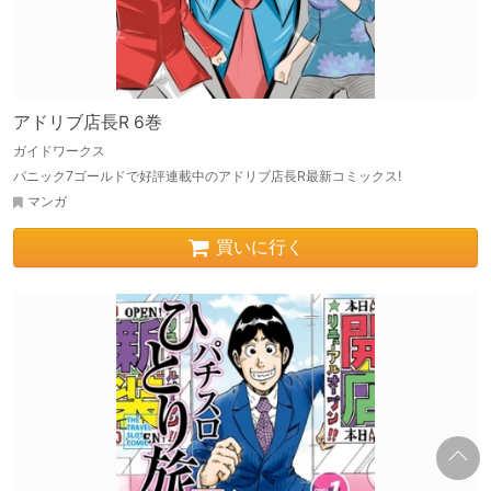
アドリブ店長R 6巻
ガイドワークス
パニック7ゴールドで好評連載中のアドリブ店長R最新コミックス!
マンガ
買いに行く