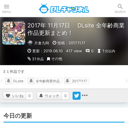
DLチャンネル
MENU
SEARCH
2017年 11月17日 DLsite 全年齢商業
作品更新まとめ！
片倉九時
投稿：2017.11.17
更新：2019.06.10
417 view
0
1
分以内
その他
31
作品
３１作品です
DLsite
全年齢商業作品
20171117
いいね
0
ウォッチ
0
今日の更新