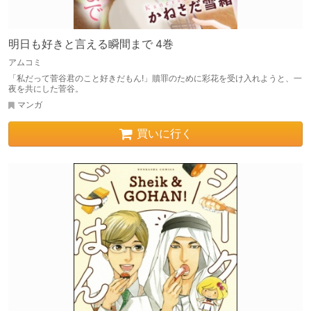
明日も好きと言える瞬間まで 4巻
アムコミ
「私だって菅谷君のこと好きだもん!」贖罪のために彩花を受け入れようと、一
夜を共にした菅谷。
マンガ
買いに行く