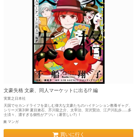
文豪失格 文豪、同人マーケットに出る!? 編
実業之日本社
天国でセカンドライフを楽しむ偉大な文豪たちのハイテンション教養ギャグ、
シリーズ第3弾! 夏目漱石、芥川龍之介、太宰治、宮沢賢治、江戸川乱歩……多
士済々、濃すぎる個性がアツい（暑苦しい?）!
マンガ
買いに行く