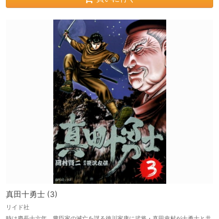
真田十勇士 (3)
リイド社
時は慶長十六年、豊臣家の滅亡を謀る徳川家康に武将・真田幸村が十勇士と共