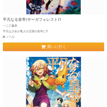
平凡なる皇帝(サーガフォレスト)1
一二三書房
平凡な少女が竜人の王国の皇帝に!?
ノベル
買いに行く