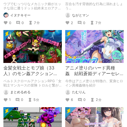
エッチな日常を楽しめる良
ウブでむっつりなメカニック娘がエッ
百合を汚す背徳的な行為に溺れましょ
ゲー！【放浪都市】
チな目に遭うドット絵終末エロアクシ
う...
ョン！
イヌナキそー
ながとマン
0
0
7
2
0
7
分
分
金髪女戦士とモブ娘（33
アニメ塗りのハード異種
人）のモン姦アクション
姦 結戦蒼姫ディアーセレ
RPG「女戦士マンカースの
ス
ベルトスクロールアクションRPG「女
今作はアニメ塗りが特徴の、変身ヒロ
冒険 トロルと繋がれし姫
戦士マンカースの冒険 トロルと繋が
イン異種姦物を紹介
れし姫君」の紹介です。
君」
まとめるめる
たむりん
1
0
5
6
0
2
分
分