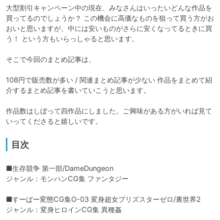
大型割引キャンペーン中の現在、みなさんはいったいどんな作品を
買ってるのでしょうか？ この機会に高価なものを狙って買う方がお
おいと思いますが、中には安いものがさらに安くなってるときに買
う！ という方もいらっしゃると思います。

そこで今回のまとめ記事は、

108円で販売数が多い / 関連まとめ記事が少ない 作品をまとめて紹
介するまとめ記事を書いていこうと思います。

作品数はしぼって四作品にしました。ご興味がある方がいれば見て
いってくださると嬉しいです。
目次
■生存競争 第一部/DameDungeon

ジャンル：モンハンCG集 ファンタジー

■すーぱー変態CG集O-03 変身超女プリズスターゼロ/裏世界2

ジャンル：変身ヒロインCG集 異種姦
