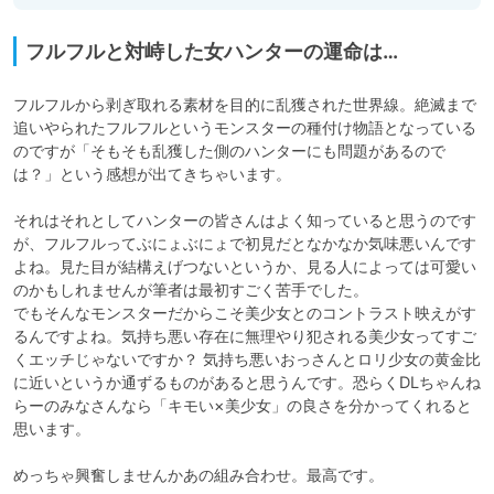
フルフルと対峙した女ハンターの運命は…
フルフルから剥ぎ取れる素材を目的に乱獲された世界線。絶滅まで
追いやられたフルフルというモンスターの種付け物語となっている
のですが「そもそも乱獲した側のハンターにも問題があるので
は？」という感想が出てきちゃいます。

それはそれとしてハンターの皆さんはよく知っていると思うのです
が、フルフルってぶにょぶにょで初見だとなかなか気味悪いんです
よね。見た目が結構えげつないというか、見る人によっては可愛い
のかもしれませんが筆者は最初すごく苦手でした。

でもそんなモンスターだからこそ美少女とのコントラスト映えがす
るんですよね。気持ち悪い存在に無理やり犯される美少女ってすご
くエッチじゃないですか？ 気持ち悪いおっさんとロリ少女の黄金比
に近いというか通ずるものがあると思うんです。恐らくDLちゃんね
らーのみなさんなら「キモい×美少女」の良さを分かってくれると
思います。

めっちゃ興奮しませんかあの組み合わせ。最高です。