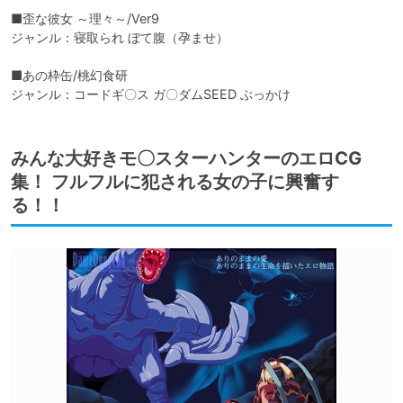
■歪な彼女 ～理々～/Ver9

ジャンル：寝取られ ぼて腹（孕ませ）

■あの枠缶/桃幻食研

ジャンル：コードギ〇ス ガ〇ダムSEED ぶっかけ
みんな大好きモ〇スターハンターのエロCG
集！ フルフルに犯される女の子に興奮す
る！！