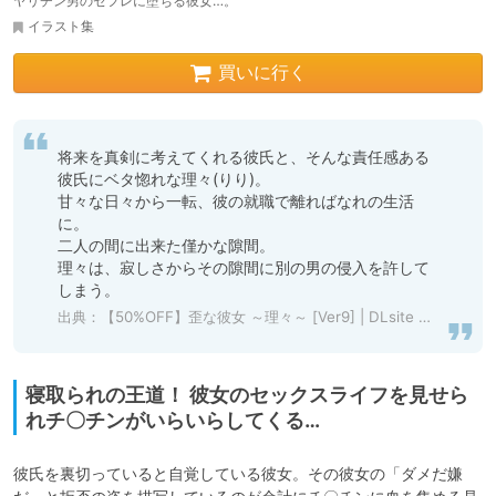
ヤリチン男のセフレに堕ちる彼女…。
イラスト集
買いに行く
将来を真剣に考えてくれる彼氏と、そんな責任感ある
彼氏にベタ惚れな理々(りり)。

甘々な日々から一転、彼の就職で離ればなれの生活
に。

二人の間に出来た僅かな隙間。

理々は、寂しさからその隙間に別の男の侵入を許して
しまう。
出典：
【50%OFF】歪な彼女 ～理々～ [Ver9] | DLsite 同人 - R18
寝取られの王道！ 彼女のセックスライフを見せら
れチ〇チンがいらいらしてくる…
彼氏を裏切っていると自覚している彼女。その彼女の「ダメだ嫌