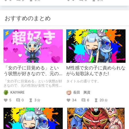
まとめているので、苦手な方は注意し
て下さい。
おすすめのまとめ
「女の子に目覚める」とい
M性感で女の子に責められな
う状態が好きなので、元の
がら短歌詠んできた!
性別が女性でも男性でも問
「女の子に目覚める」という状態が好
タイトルの通りです。
題ない話
きなので、元の性別が女性でも男性で
も問題ない話
長田 興資
KAIYARE
34
6
20
5
0
3
分
分