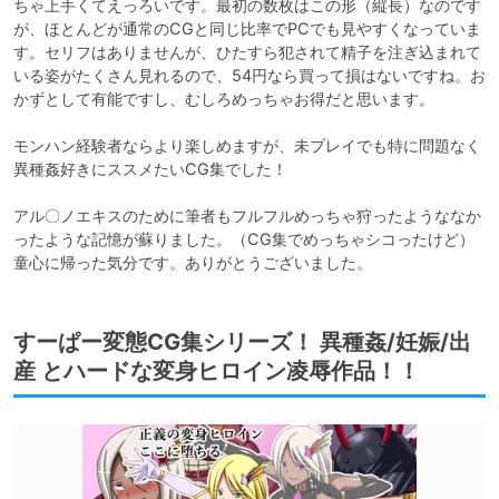
ちゃ上手くてえっろいです。最初の数枚はこの形（縦長）なのです
が、ほとんどが通常のCGと同じ比率でPCでも見やすくなっていま
す。セリフはありませんが、ひたすら犯されて精子を注ぎ込まれて
いる姿がたくさん見れるので、54円なら買って損はないですね。お
かずとして有能ですし、むしろめっちゃお得だと思います。

モンハン経験者ならより楽しめますが、未プレイでも特に問題なく
異種姦好きにススメたいCG集でした！

アル〇ノエキスのために筆者もフルフルめっちゃ狩ったようななか
ったような記憶が蘇りました。（CG集でめっちゃシコったけど）
童心に帰った気分です。ありがとうございました。
すーぱー変態CG集シリーズ！ 異種姦/妊娠/出
産 とハードな変身ヒロイン凌辱作品！！