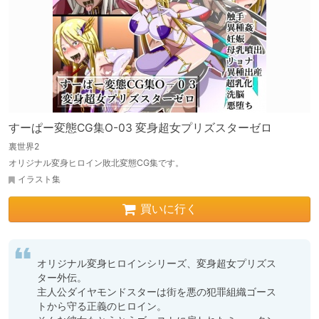
すーぱー変態CG集O-03 変身超女プリズスターゼロ
裏世界2
オリジナル変身ヒロイン敗北変態CG集です。
イラスト集
買いに行く
オリジナル変身ヒロインシリーズ、変身超女プリズス
ター外伝。

主人公ダイヤモンドスターは街を悪の犯罪組織ゴース
トから守る正義のヒロイン。
