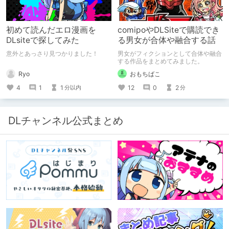
初めて読んだエロ漫画を
comipoやDLSiteで購読でき
DLsiteで探してみた
る男女が合体や融合する話
意外とあっさり見つかりました！
男女がフィクションとして合体や融合
する作品をまとめてみました。
Ryo
おもちばこ
4
1
1
12
0
2
分以内
分
DLチャンネル公式まとめ