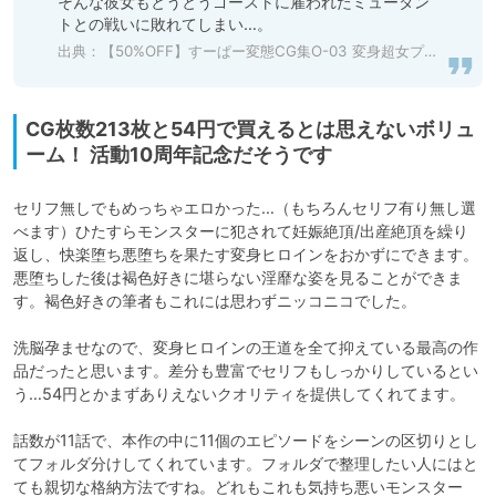
そんな彼女もとうとうゴーストに雇われたミュータン
出典：
【50%OFF】すーぱー変態CG集O-03 変身超女プリズスターゼロ [裏世界2] | DLsite 同人 - R18
CG枚数213枚と54円で買えるとは思えないボリュ
ーム！ 活動10周年記念だそうです
セリフ無しでもめっちゃエロかった…（もちろんセリフ有り無し選
べます）ひたすらモンスターに犯されて妊娠絶頂/出産絶頂を繰り
返し、快楽堕ち悪堕ちを果たす変身ヒロインをおかずにできます。
悪堕ちした後は褐色好きに堪らない淫靡な姿を見ることができま
す。褐色好きの筆者もこれには思わずニッコニコでした。

洗脳孕ませなので、変身ヒロインの王道を全て抑えている最高の作
品だったと思います。差分も豊富でセリフもしっかりしているとい
う…54円とかまずありえないクオリティを提供してくれてます。

話数が11話で、本作の中に11個のエピソードをシーンの区切りとし
てフォルダ分けしてくれています。フォルダで整理したい人にはと
ても親切な格納方法ですね。どれもこれも気持ち悪いモンスター