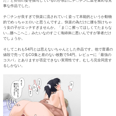
だ」と拒否の姿を描写しているのが余計にチ〇チンに血を集める見
事な作品でした。

チ〇チンが良すぎて快楽に流されていく姿って本能的というか動物
的でめっちゃエロいと思うんですよ。快楽の為だけに腰を預けちゃ
う女の子がエッチすぎませんか。「ま〇こ擦ってほしくてたまらな
い…腰へこへこ」みたいなのすごく海綿体に悪いんですが筆者だけ
でしょうか。

そしてこれも54円とは思えないちゃんとした作品です。他で普通の
値段で売ってるCG集と差のない枚数で54円。レビューに「最強の
コスパ」とありますが否定できない実用性です。むしろ完全同意す
るしかない。