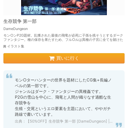
生存競争 第一部
DameDungeon
モン○ンP2G題材。乱獲された最後の飛竜が必死に子孫を残そうとするダーク
ファンタジー。種の保存を果たすため、フル○ルは異種の子宮に全てを賭けた
イラスト集
買いに行く
モン○ターハンターの世界を題材にしたCG集+長編ノ
ベルの第一部です。

ジャンルはダーク・ファンタジーの異種姦です。

P2Gの雪山を中心に、飛竜と人間が織りなす過酷な生
存競争を

生殖・交尾というエロ要素を主題において、ややガチ
路線で書いています。
出典：
【50%OFF】生存競争 第一部 [DameDungeon] | DLsite 同人 - R18