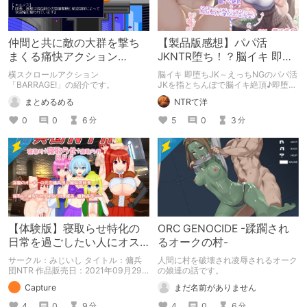
仲間と共に敵の大群を撃ち
【製品版感想】パパ活
まくる痛快アクション
JKNTR堕ち！？脳イキ 即堕
「BARRAGE!」
ちJK感想レビュー
横スクロールアクション
脳イキ 即堕ちJK～えっちNGのパパ活
「BARRAGE!」の紹介です。
JKを指とちんぽで脳イキ絶頂♪即堕ち
させてNTR上書きせっくす～（サーク
まとめるめる
NTRて洋
ル のの庵）製品版感想レビュー
0
0
6
5
0
3
分
分
【体験版】寝取らせ特化の
ORC GENOCIDE -蹂躙され
日常を過ごしたい人にオス
るオークの村-
スメ！【行動記録】
サークル：みじいし タイトル：傭兵
人間に村を破壊され凌辱されるオーク
団NTR 作品販売日：2021年09月29
の娘達の話です。
日 発売済みの作品の体験版の内容を
Capture
まだ名前がありません
中心に紹介しているまとめ記事です。
体験版の「ネタバレ」を含んだ内容を
4
0
9
4
0
6
分
分