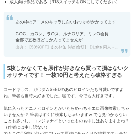
成人向け作品である（R18スイッチをONにしてください）
あの枠のアニメのキャラに白いおつゆがかかってます

C○C、カ○ン、ラ○ス、ルナ○リア、ミレ○会長

全部で五枚ほどしか入ってませんが
出典：
【50%OFF】あの枠缶 [桃幻食研] | DLsite 同人 - R18
5枚しかなくても原作が好きなら買って損はないク
オリティです！ 一枚10円と考えたら破格すぎる
コードギ〇ス、ガ〇ダムSEEDのあのヒロインたち可愛いですよ
ね。筆者も当時大好きでした。嘘です、今でも大好きです。

気に入ったアニメヒロインとかいたらめっちゃエロ画像検索しちゃ
いませんか？ 筆者はすぐに検索しちゃいますw でも見つからない
ことも多いし、コレジャナイといったものも中にはありますよね？
（作者には申し訳ない）

でもこのCG集は何がすごいって原作にそっくりな絵柄でエッチな