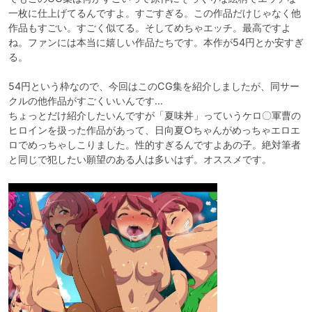
一枚に仕上げてるんですよ。すごすぎる。この作品だけじゃなく他
作品もすごい。すごく似てる。そしてめちゃエッチ。最高ですよ
ね。ファンには本当に嬉しい作品たちです。本作が54円とか安すぎ
る。

54円という枠なので、今回はこのCG集を紹介しましたが、同サー
クルの他作品がすごくいいんです…

ちょっとだけ紹介したいんですが「夏味丼」っていうケロ〇軍曹の
ヒロインを扱った作品があって、日向夏○ちゃんがめっちゃエロエ
ロでめっちゃしこりました。性的すぎるんですよあの子。絶対筆者
と同じで犯したい願望のある人は多いはず。オススメです。