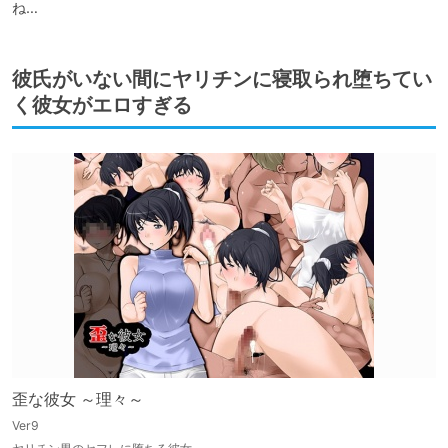
ね…
彼氏がいない間にヤリチンに寝取られ堕ちてい
く彼女がエロすぎる
歪な彼女 ～理々～
Ver9