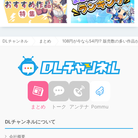
DLチャンネル
まとめ
108円が今なら54円!? 販売数の多い作品
DLチャ
まとめ
トーク
アンテナ
Pommu
DLチャンネルについて
会社概要