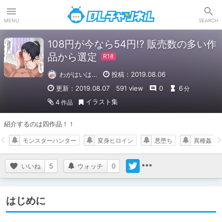
DLチャンネル
MENU
SEARCH
108円が今なら54円!? 販売数の多い作
品から選定
わがはいは…
投稿：2019.08.06
更新：2019.08.07
591 view
0
6
分
イラスト集
4
作品
紹介するのは四作品！！
モンスターハンター
変身ヒロイン
悪堕ち
異種姦
いいね
5
ウォッチ
0
はじめに