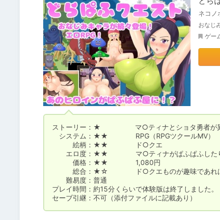
どら
ネコノ
おなじ
ゲー
ストーリー：★　　　　　マ○ティナとショタ勇者が異
　システム：★★　　　　RPG（RPGツクールMV）

　　　絵柄：★★　　　　ド○クエ

　　エロ度：★★　　　　マ○ティナがぱふぱふしたり
　　　価格：★★　　　　1,080円

　　　総合：★☆　　　　ド○クエものが趣味であれば
　　難易度：普通

プレイ時間：約15分くらいで体験版は終了しました。

セーブ引継：不可（添付ファイルに記載あり）