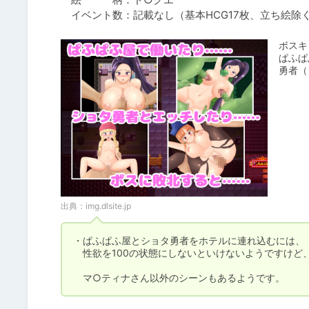
　イベント数：記載なし（基本HCG17枚、立ち絵除
ボスキ
ぱふぱ
勇者（
出典：
img.dlsite.jp
・ぱふぱふ屋とショタ勇者をホテルに連れ込むには、

　性欲を100の状態にしないといけないようですけど
　マ○ティナさん以外のシーンもあるようです。