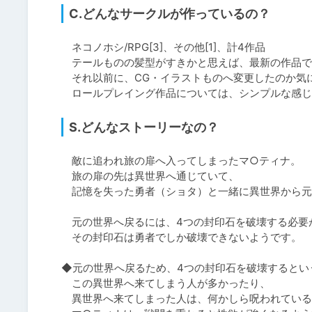
C.どんなサークルが作っているの？
　ネコノホシ/RPG[3]、その他[1]、計4作品

　テールものの髪型がすきかと思えば、最新の作品で
　それ以前に、CG・イラストものへ変更したのか気に
　ロールプレイング作品については、シンプルな感じ
S.どんなストーリーなの？
　敵に追われ旅の扉へ入ってしまったマ○ティナ。

　旅の扉の先は異世界へ通じていて、

　記憶を失った勇者（ショタ）と一緒に異世界から元
　元の世界へ戻るには、4つの封印石を破壊する必要が
　その封印石は勇者でしか破壊できないようです。

◆元の世界へ戻るため、4つの封印石を破壊するとい
　この異世界へ来てしまう人が多かったり、

　異世界へ来てしまった人は、何かしら呪われている