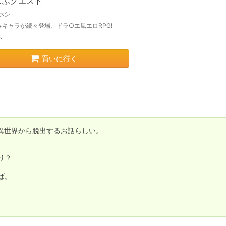
ぱふクエスト
ホシ
みキャラが続々登場、ドラ○エ風エロRPG!
ム
買いに行く
世界から脱出するお話らしい。

？

。
