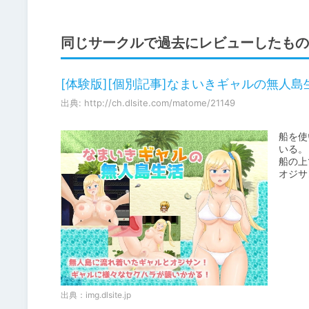
同じサークルで過去にレビューしたもの
[体験版][個別記事]なまいきギャルの無人島
出典: http://ch.dlsite.com/matome/21149
船を使
いる。

船の上
オジサ
出典：
img.dlsite.jp