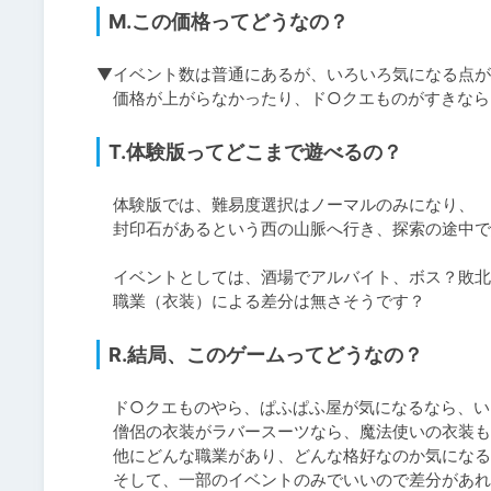
M.この価格ってどうなの？
▼イベント数は普通にあるが、いろいろ気になる点が
　価格が上がらなかったり、ド○クエものがすきなら
T.体験版ってどこまで遊べるの？
　体験版では、難易度選択はノーマルのみになり、

　封印石があるという西の山脈へ行き、探索の途中で
　イベントとしては、酒場でアルバイト、ボス？敗北
　職業（衣装）による差分は無さそうです？
R.結局、このゲームってどうなの？
　ド○クエものやら、ぱふぱふ屋が気になるなら、い
　僧侶の衣装がラバースーツなら、魔法使いの衣装も
　他にどんな職業があり、どんな格好なのか気になる
　そして、一部のイベントのみでいいので差分があれ