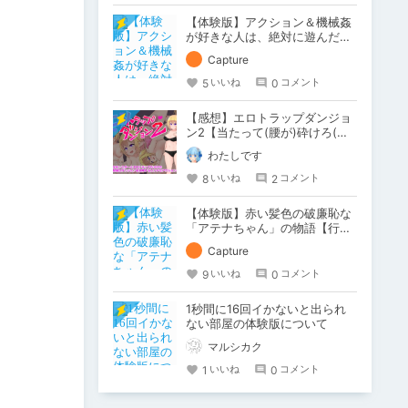
【体験版】アクション＆機械姦
が好きな人は、絶対に遊んだ方
が良い作品です！【行動記録】
Capture
5
0
いいね
コメント
【感想】エロトラップダンジョ
ン2【当たって(腰が)砕けろ(意
味深)なRPG】
わたしです
8
2
いいね
コメント
【体験版】赤い髪色の破廉恥な
「アテナちゃん」の物語【行動
記録】
Capture
9
0
いいね
コメント
1秒間に16回イかないと出られ
ない部屋の体験版について
マルシカク
1
0
いいね
コメント