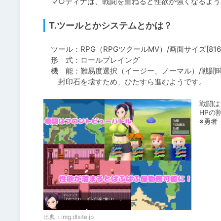
　マ○ティナは、戦闘を重ねると性欲が強くなるよう
T.ツールとかシステムとかは？
　ツール：RPG（RPGツクールMV）/画面サイズ[816x6
　形　式：ロールプレイング

　機　能：難易度選択（イージー、ノーマル）/戦闘時
　　封印石を壊すため、ひたすら進むようです。
戦闘は
HPの
※勇者
出典：
img.dlsite.jp