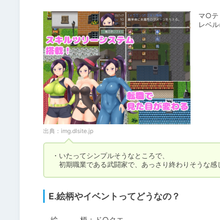
マ○テ
レベル
出典：
img.dlsite.jp
・いたってシンプルそうなところで、

　初期職業である武闘家で、あっさり終わりそうな感
E.絵柄やイベントってどうなの？
　絵　　　柄：ド○クエ
