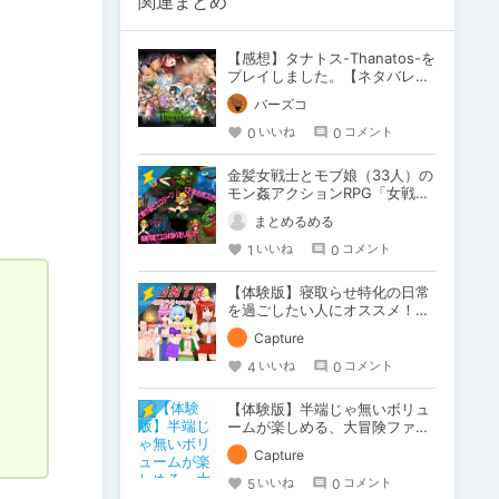
関連まとめ
【感想】タナトス-Thanatos-を
プレイしました。【ネタバレ注
意】
バーズコ
0
0
いいね
コメント
金髪女戦士とモブ娘（33人）の
モン姦アクションRPG「女戦士
マンカースの冒険 トロルと繋が
まとめるめる
れし姫君」
1
0
いいね
コメント
【体験版】寝取らせ特化の日常
を過ごしたい人にオススメ！
【行動記録】
Capture
4
0
いいね
コメント
【体験版】半端じゃ無いボリュ
ームが楽しめる、大冒険ファン
タジー！【行動記録】
Capture
5
0
いいね
コメント