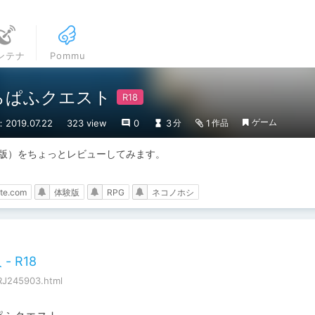
ンテナ
Pommu
]どらぱふクエスト
ゲーム
2019.07.22
323 view
0
3
1
分
作品
体験版）をちょっとレビューしてみます。

ite.com
体験版
RPG
ネコノホシ
- R18
RJ245903.html