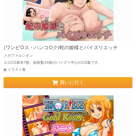
(ワンピ○ス・ハンコ○ク)蛇の姫様とパイズリエッチ
メガファルシオン
エロCG基本7枚、総枚数34枚のパイズリ中心のCG集です。
イラスト集
買いに行く