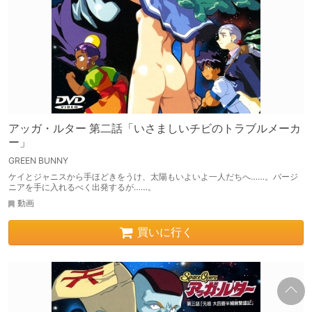
アッガ・ルター 第二話「いさましいチビのトラブルメーカ
ー」
GREEN BUNNY
ケイとジャニスから手ほどきをうけ、太陽もいよいよ一人だちへ……。バージ
ニアを手に入れるべく出発するが……。
動画
買いに行く