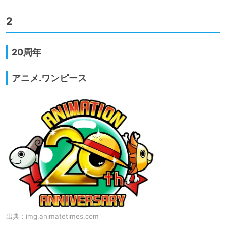
2
20周年
アニメ.ワンピース
出典：
img.animatetimes.com