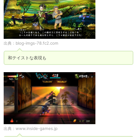
出典：
blog-imgs-78.fc2.com
和テイストな表現も
出典：
www.inside-games.jp