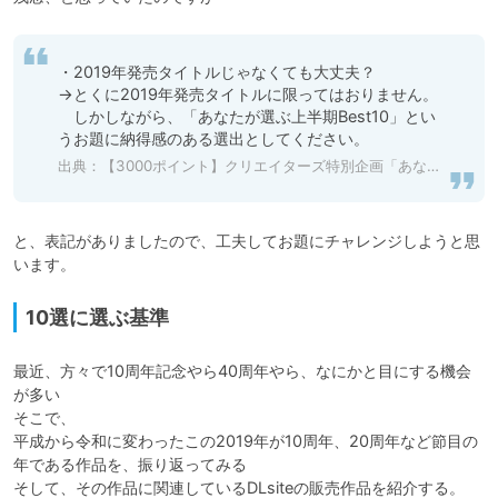
・2019年発売タイトルじゃなくても大丈夫？

→とくに2019年発売タイトルに限ってはおりません。

　しかしながら、「あなたが選ぶ上半期Best10」とい
うお題に納得感のある選出としてください。
出典：
【3000ポイント】クリエイターズ特別企画「あなたが選ぶ上半期Best10」【夏の特別企画】 - DLチャンネル みんなで作る二次元情報サイト！
と、表記がありましたので、工夫してお題にチャレンジしようと思
10選に選ぶ基準
最近、方々で10周年記念やら40周年やら、なにかと目にする機会
が多い

そこで、

平成から令和に変わったこの2019年が10周年、20周年など節目の
年である作品を、振り返ってみる

そして、その作品に関連しているDLsiteの販売作品を紹介する。
