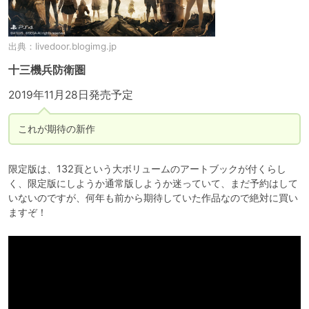
出典：
livedoor.blogimg.jp
十三機兵防衛圏
2019年11月28日発売予定
これが期待の新作
限定版は、132頁という大ボリュームのアートブックが付くらし
く、限定版にしようか通常版しようか迷っていて、まだ予約はして
いないのですが、何年も前から期待していた作品なので絶対に買い