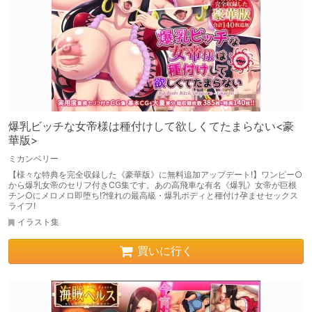
爆乳ビッチな女帝様は種付けして欲しくてたまらない<豪
華版>
ミカンベリー
【様々な特典を完全収録した《豪華版》に無料追加アップデート!】ワンピー○
から爆乳女帝のセリフ付きCG集です。あの高飛車な有名《爆乳》女帝が巨根
チン○にメロメロ即堕ち!?憧れの最高級・爆乳ボディと種付け孕ませセックス
ライフ!
イラスト集
買いに行く