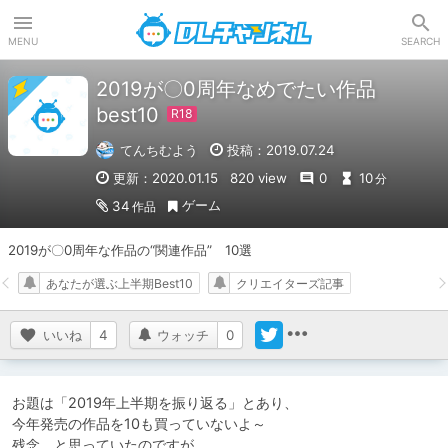
DLチャンネル
MENU
SEARCH
2019が〇0周年なめでたい作品
best10
てんちむよう
投稿：2019.07.24
更新：2020.01.15
820 view
0
10
分
ゲーム
34
作品
2019が〇0周年な作品の“関連作品”　10選
あなたが選ぶ上半期Best10
クリエイターズ記事
いいね
4
ウォッチ
0
お題は「2019年上半期を振り返る」とあり、

今年発売の作品を10も買っていないよ～

残念、と思っていたのですが