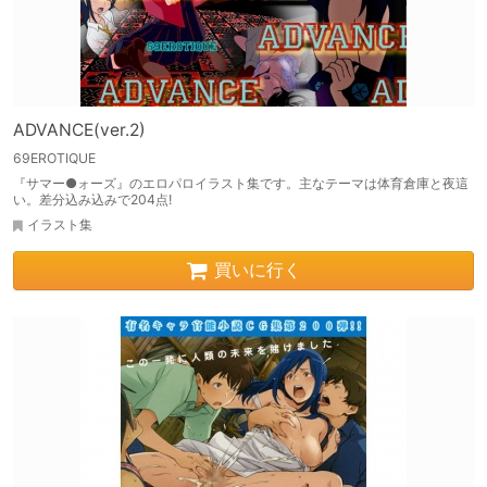
ADVANCE(ver.2)
69EROTIQUE
『サマー●ォーズ』のエロパロイラスト集です。主なテーマは体育倉庫と夜這
い。差分込み込みで204点!
イラスト集
買いに行く