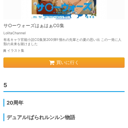
サ○ーウォーズはぁはぁCG集
LolitaChannel
有名キャラ官能小説CG集第200弾!! 憧れの先輩との夏の思い出 この一発に人
類の未来を賭けました
イラスト集
買いに行く
5
20周年
デュアル!ぱられルンルン物語