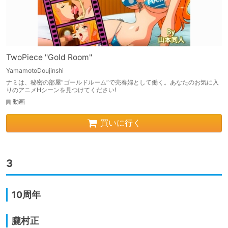
TwoPiece "Gold Room"
YamamotoDoujinshi
ナミは、秘密の部屋”ゴールドルーム”で売春婦として働く。あなたのお気に入
りのアニメHシーンを見つけてください!
動画
買いに行く
3
10周年
朧村正