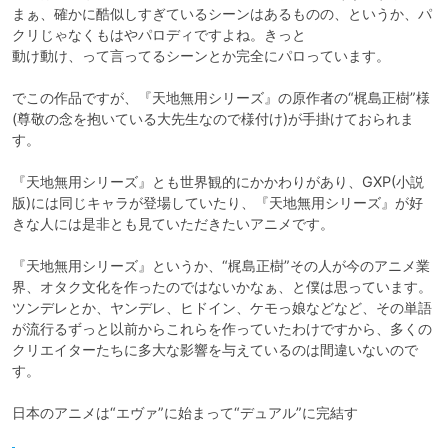
まぁ、確かに酷似しすぎているシーンはあるものの、というか、パ
クリじゃなくもはやパロディですよね。きっと

動け動け、って言ってるシーンとか完全にパロっています。

でこの作品ですが、『天地無用シリーズ』の原作者の“梶島正樹”様
(尊敬の念を抱いている大先生なので様付け)が手掛けておられま
す。

『天地無用シリーズ』とも世界観的にかかわりがあり、GXP(小説
版)には同じキャラが登場していたり、『天地無用シリーズ』が好
きな人には是非とも見ていただきたいアニメです。

『天地無用シリーズ』というか、“梶島正樹”その人が今のアニメ業
界、オタク文化を作ったのではないかなぁ、と僕は思っています。

ツンデレとか、ヤンデレ、ヒドイン、ケモっ娘などなど、その単語
が流行るずっと以前からこれらを作っていたわけですから、多くの
クリエイターたちに多大な影響を与えているのは間違いないので
す。

日本のアニメは“エヴァ”に始まって“デュアル”に完結す　　