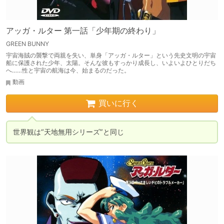
アッガ・ルター 第一話「少年期の終わり」
GREEN BUNNY
宇宙海賊の襲撃で両親を失い、単身「アッガ・ルター」という先史文明の宇宙
船に保護された少年、太陽。そんな彼もすっかり成長し、いよいよひとりだち
へ……性と宇宙の航海は今、始まるのだった。
動画
買いに行く
世界観は“天地無用シリーズ”と同じ