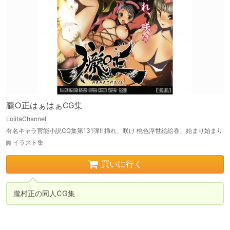
朧○正はぁはぁCG集
LolitaChannel
有名キャラ官能小説CG集第131弾!! 挿れ、咲け 桃色浮世絵絵巻、始まり始まり
イラスト集
買いに行く
朧村正の同人CG集