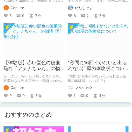
【行動記録】
Future Fragments 予告開始日：2021
楽しみ方も書いてます。 女子ニモ勝
年08月13日 作品販売日：- 予告作品
テズさんのエロトラップダンジョン2
Capture
わたしです
の体験版の内容を中心に紹介している
の感想記事です。 他にも感想記事を
まとめ記事です。 体験版の「ネタバ
書いてますので良かったらどうぞで
5
0
7
8
2
6
分
分
レ」を含んだ内容をまとめているの
す！
で、苦手な方は注意して下さい。
【体験版】赤い髪色の破廉
1秒間に16回イかないと出ら
恥な「アテナちゃん」の物
れない部屋の体験版につい
語【行動記録】
て
サークル：WHITE TIGER タイトル：
1秒間に16回イかないと出られない部
破廉恥な女戦士アテナ - 陵辱された乙
屋の体験版についてです
女た(体験版) 予告開始日：2020年12
Capture
マルシカク
月09日 予告作品の体験版の内容を中
心に紹介しているまとめ記事です。
9
0
8
1
0
4
分
分
体験版の「ネタバレ」を含んだ内容を
まとめているので、苦手な方は注意し
て下さい。
おすすめのまとめ