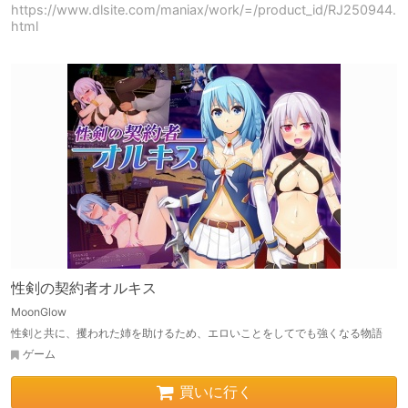
https://www.dlsite.com/maniax/work/=/product_id/RJ250944.
html
性剣の契約者オルキス
MoonGlow
性剣と共に、攫われた姉を助けるため、エロいことをしてでも強くなる物語
ゲーム
買いに行く