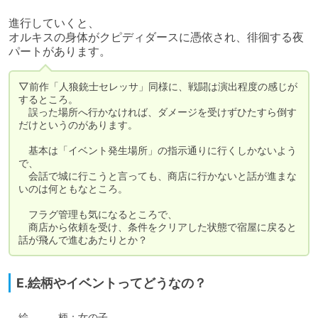
進行していくと、

オルキスの身体がクピディダースに憑依され、徘徊する夜
パートがあります。
▽前作「人狼銃士セレッサ」同様に、戦闘は演出程度の感じが
するところ。

　誤った場所へ行かなければ、ダメージを受けずひたすら倒す
だけというのがあります。

　基本は「イベント発生場所」の指示通りに行くしかないよう
で、

　会話で城に行こうと言っても、商店に行かないと話が進まな
いのは何ともなところ。

　フラグ管理も気になるところで、

　商店から依頼を受け、条件をクリアした状態で宿屋に戻ると
話が飛んで進むあたりとか？
E.絵柄やイベントってどうなの？
　絵　　　柄：女の子
