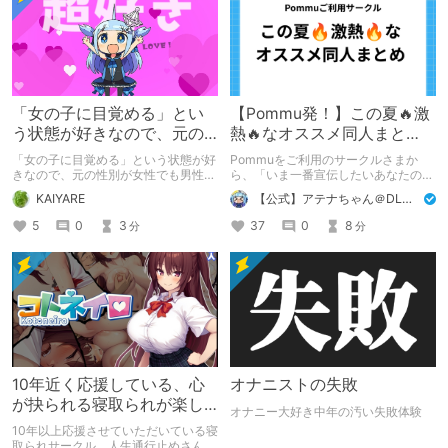
「女の子に目覚める」とい
【Pommu発！】この夏🔥激
う状態が好きなので、元の
熱🔥なオススメ同人まと
性別が女性でも男性でも問
め！ その1
「女の子に目覚める」という状態が好
Pommuをご利用のサークルさまか
題ない話
きなので、元の性別が女性でも男性で
ら、「いま一番宣伝したいあなたの
も問題ない話
DLsite作品」を募りました！ この夏
KAIYARE
【公式】アテナちゃん＠DLチャンネル
🔥激熱🔥な作品ばかり！あなたがまだ
出会っていない、運命の作品が見つか
5
0
3
37
0
8
分
分
るかも！
10年近く応援している、心
オナニストの失敗
が抉られる寝取られが楽し
オナニー大好き中年の汚い失敗体験
めるサークル
10年以上応援させていただいている寝
取られサークル、人生通行止めさんの