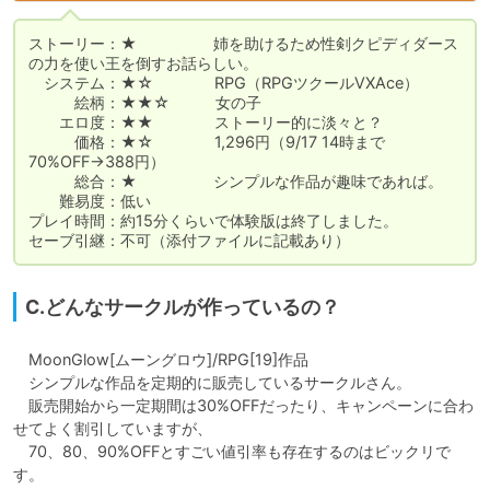
ストーリー：★　　　　　姉を助けるため性剣クピディダース
の力を使い王を倒すお話らしい。

　システム：★☆　　　　RPG（RPGツクールVXAce）

　　　絵柄：★★☆　　　女の子

　　エロ度：★★　　　　ストーリー的に淡々と？

　　　価格：★☆　　　　1,296円（9/17 14時まで
70%OFF→388円）

　　　総合：★　　　　　シンプルな作品が趣味であれば。

　　難易度：低い

プレイ時間：約15分くらいで体験版は終了しました。

セーブ引継：不可（添付ファイルに記載あり）
C.どんなサークルが作っているの？
　MoonGlow[ムーングロウ]/RPG[19]作品

　シンプルな作品を定期的に販売しているサークルさん。

　販売開始から一定期間は30%OFFだったり、キャンペーンに合わ
せてよく割引していますが、

　70、80、90%OFFとすごい値引率も存在するのはビックリで
す。
