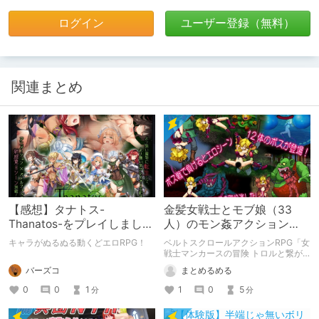
ログイン
ユーザー登録（無料）
関連まとめ
【感想】タナトス-
金髪女戦士とモブ娘（33
Thanatos-をプレイしまし
人）のモン姦アクション
た。【ネタバレ注意】
RPG「女戦士マンカースの
キャラがぬるぬる動くどエロRPG！
ベルトスクロールアクションRPG「女
冒険 トロルと繋がれし姫
戦士マンカースの冒険 トロルと繋が
れし姫君」の紹介です。
君」
バーズコ
まとめるめる
0
0
1
1
0
5
分
分