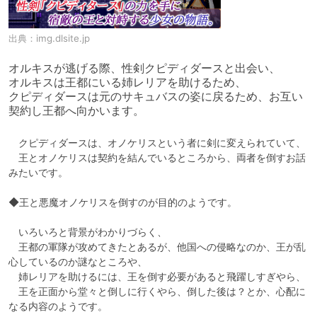
出典：
img.dlsite.jp
オルキスが逃げる際、性剣クピディダースと出会い、

オルキスは王都にいる姉レリアを助けるため、

クピディダースは元のサキュバスの姿に戻るため、お互い
契約し王都へ向かいます。
　クピディダースは、オノケリスという者に剣に変えられていて、

　王とオノケリスは契約を結んでいるところから、両者を倒すお話
みたいです。

◆王と悪魔オノケリスを倒すのが目的のようです。

　いろいろと背景がわかりづらく、

　王都の軍隊が攻めてきたとあるが、他国への侵略なのか、王が乱
心しているのか謎なところや、

　姉レリアを助けるには、王を倒す必要があると飛躍しすぎやら、

　王を正面から堂々と倒しに行くやら、倒した後は？とか、心配に
なる内容のようです。