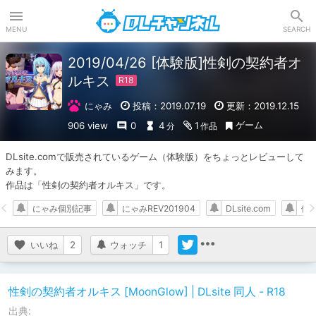
DLチャンネル
MENU
SEARCH
2019/04/26 [体験版]性剣の契約者オ
ルキス
にゃみ
投稿：2019.07.19
更新：2019.12.15
ゲーム
906 view
0
4
1
分
作品
DLsite.comで販売されているゲーム（体験版）をちょっとレビューして
みます。

作品は「性剣の契約者オルキス」です。
にゃみ個別記事
にゃみREV201904
DLsite.com
体
いいね
2
ウォッチ
1
性剣の契約者オルキス [MoonGlow] | DLsite 同人 - R18
出典: