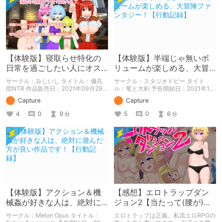
【体験版】寝取らせ特化の
【体験版】半端じゃ無いボ
日常を過ごしたい人にオス
リュームが楽しめる、大冒
スメ！【行動記録】
険ファンタジー！【行動記
サークル：みじいし タイトル：傭兵
サークル：スタジオドビー タイト
録】
団NTR 作品販売日：2021年09月29
ル：竜と大剣 予告開始日：2021年12
日 発売済みの作品の体験版の内容を
月11日 作品販売日：- 予告作品の体験
Capture
Capture
中心に紹介しているまとめ記事です。
版の内容を中心に紹介しているまとめ
体験版の「ネタバレ」を含んだ内容を
記事です。 体験版の「ネタバレ」を
4
0
9
5
0
6
分
分
まとめているので、苦手な方は注意し
含んだ内容をまとめているので、苦手
て下さい。
な方は注意して下さい。
【体験版】アクション＆機
【感想】エロトラップダン
械姦が好きな人は、絶対に
ジョン2【当たって(腰が)砕
遊んだ方が良い作品です！
けろ(意味深)なRPG】
サークル：Melon Opus タイトル：
エロトラップは正義。私流エロRPGの