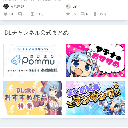
新作がとても良かったので、新作を中
夜深越智
u8
心に、このサークルのゲームを紹介し
たくて、記事を書かせていただく。
14
0
10
35
6
35
分
分
キミノオモイからずっと好きな熱心な
ファンとしての記事にどうか、お付き
合いいただきたい（2026年7月18日
微修正）
DLチャンネル公式まとめ