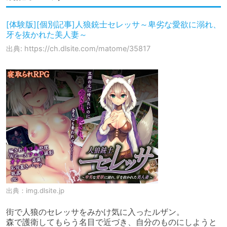
[体験版][個別記事]人狼銃士セレッサ～卑劣な愛欲に溺れ、
牙を抜かれた美人妻～
出典: https://ch.dlsite.com/matome/35817
出典：
img.dlsite.jp
街で人狼のセレッサをみかけ気に入ったルザン。

森で護衛してもらう名目で近づき、自分のものにしようと