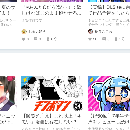
】夏のサ
「※あんたΩだろ?黙ってて欲
【実録】DLSiteに
てよ！
しければこのまま抱かせろ」
て作品予告をしたら
αアイドルの性処理担当マネ
同人3Dゲー
予告作品です
予告は早く出しすぎると死
ージャーになりました
最新作の体
予告ランキングに載らなく
 本作では
ね！！！
お金大好き
稲荷ここね
本作につい
0
0
6
90
6
1
分
分
フィニッ
【閲覧超注意】これ以上「キ
【祝50回】7年半
のが下手
モい」漫画は存在しない？チ
声をレビューし続け
】
ンポマンとかいう「魂の殺
26/7/1に連載終了した暗稿先生「チン
大体隔月で投稿してきた『