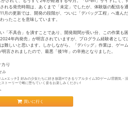
スがされて、もうすぐ2年が経過する今月。「ci-en」サイトにて、
表示される発売時期は、あくまで「未定」でしたが、体験版の配信を
11月の更新では、開発の段階が、ついに「デバッグ工程」へ進ん
わったことを意味しています。
い「不具合」を潰すことであり、開発期間が長い分、この作業も
2024年内発売」が明言されていますが、プログラム経験者として
は難しいと思います。しかしながら、「デバッグ」作業は、ゲー
」が明言されましたので、最悪「後1年」の辛抱となりました。
サカり
そみ
タム×エッチ】好みの少女たちに好き放題Hできるリアルタイム3Dゲーム!雰囲気・
たストーリーで雌に堕ちていく姿をお楽しみください!
ム
買いに行く