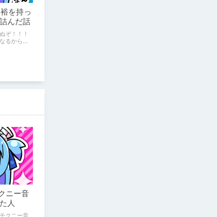
余裕を持っ
詰んだ話
ぬぞ！！！
なるから
チクニー音
た人
チクニー音