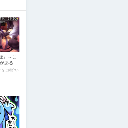
全版』～こ
があるだ
ーをご紹介い