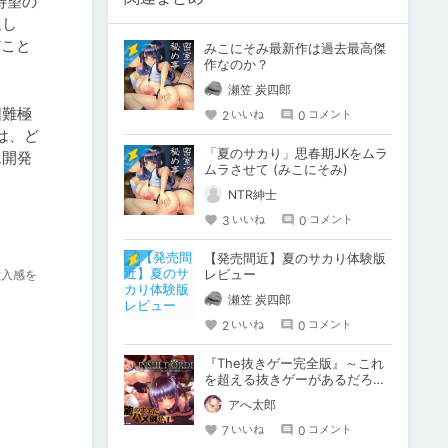
待望の
通し
だこと
みこにそみ最新作は過去最高傑
作なのか？
瀬笠 炭四郎
困難極
2
0
いいね
コメント
は、ど
「夏のサカり」思春期JKをムラ
ム開発
ムラさせて (みこにそみ)
NTR紳士
3
0
いいね
コメント
【発売間近】夏のサカり体験版
レビュー
没入感を
瀬笠 炭四郎
2
0
いいね
コメント
『The抜きゲー完全版』～これ
を超える抜きゲーがあるだろう
か～
アへ太郎
7
0
いいね
コメント