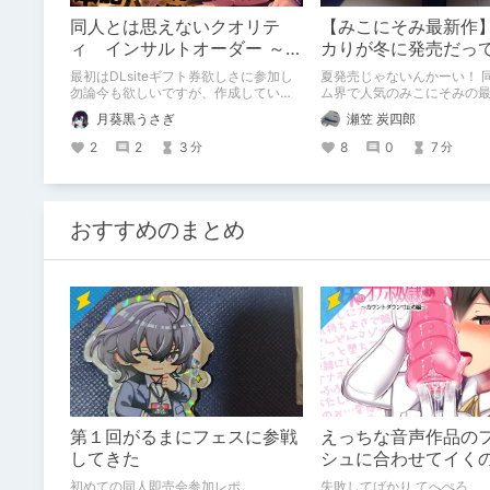
同人とは思えないクオリテ
【みこにそみ最新作
ィ インサルトオーダー ～生
カりが冬に発売だっ
イキにゃん娘の快堕メニュー
最初はDLsiteギフト券欲しさに参加し
夏発売じゃないんかーい！ 
～
勿論今も欲しいですが、作成している
ム界で人気のみこにそみの
うちにどうすれば分かりやすく魅力を
験版が遂に公開されました！
月葵黒うさぎ
瀬笠 炭四郎
伝わるか拙いながらも考えながら作成
体験版を触ってみた感想と
したのでこれが購入の切っ掛けになっ
て紹介します！
2
2
3
8
0
7
分
分
て頂けると幸いです。
おすすめのまとめ
第１回がるまにフェスに参戦
えっちな音声作品の
してきた
シュに合わせてイく
すぎる【失敗した話
初めての同人即売会参加レポ。
失敗してばかり てへぺろ