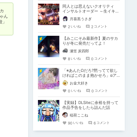
同人とは思えないクオリティ
カ
インサルトオーダー ～生イキに
ゃん
ゃん娘の快堕メニュー～
月葵黒うさぎ
校」
2
2
いいね
コメント
【みこにそみ最新作】夏のサカ
りが冬に発売だってよ！
瀬笠 炭四郎
8
0
いいね
コメント
「※あんたΩだろ?黙ってて欲し
ければこのまま抱かせろ」αア
イドルの性処理担当マネージャ
お金大好き
ーになりました
0
0
いいね
コメント
【実録】DLSiteに余裕を持って
作品予告をしたら詰んだ話
稲荷ここね
90
6
いいね
コメント