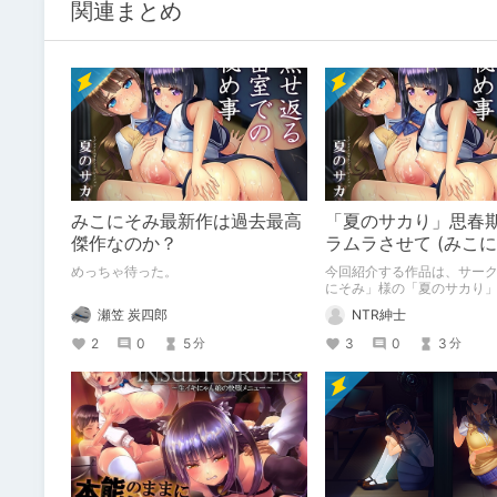
関連まとめ
みこにそみ最新作は過去最高
「夏のサカり」思春期
傑作なのか？
ラムラさせて (みこに
めっちゃ待った。
今回紹介する作品は、サー
にそみ」様の「夏のサカり
す。
瀬笠 炭四郎
NTR紳士
2
0
5
3
0
3
分
分