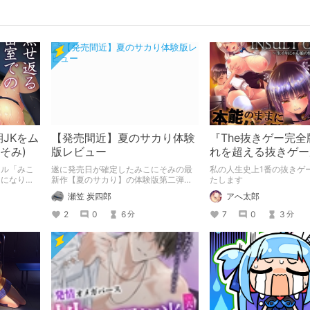
JKをム
【発売間近】夏のサカり体験
『The抜きゲー完
そみ)
版レビュー
れを超える抜きゲー
ろうか～
クル「みこ
遂に発売日が確定したみこにそみの最
私の人生史上1番の抜きゲ
」になりま
新作【夏のサカり】の体験版第二弾を
たします
レビューして 発売を控えた今作の紹介
瀬笠 炭四郎
アへ太郎
をしていきます。
2
0
6
7
0
3
分
分