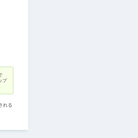
で
ップ
される