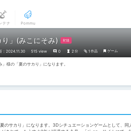
ンテナ
Pommu
カり」(みこにそみ)
ゲーム
：2024.11.30
515 view
0
2
1
分
作品
み」様の「夏のサカり」になります。
夏のサカり」になります。3Dシチュエーションゲームとして、同