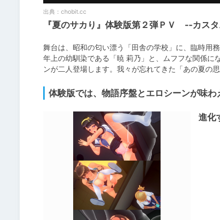
出典：
chobit.cc
『夏のサカり』体験版第２弾ＰＶ --カスタ
舞台は、昭和の匂い漂う「田舎の学校」に、臨時用務
年上の幼馴染である「暁 莉乃」と、ムフフな関係に
ンが二人登場します。我々が忘れてきた「あの夏の思
体験版では、物語序盤とエロシーンが味わ
進化