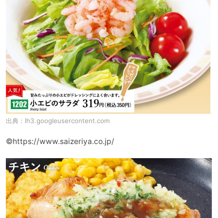
出典：
lh3.googleusercontent.com
©https://www.saizeriya.co.jp/