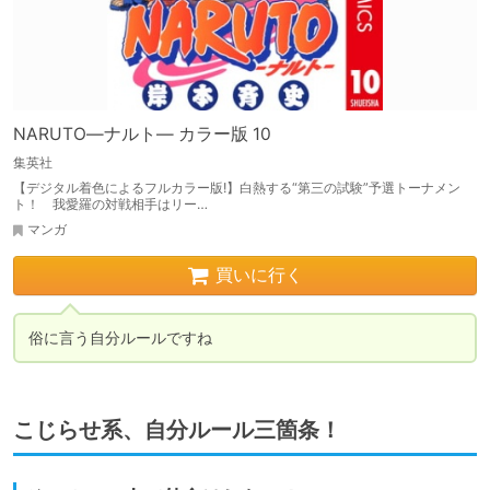
NARUTO―ナルト― カラー版 10
集英社
【デジタル着色によるフルカラー版!】白熱する“第三の試験”予選トーナメン
ト！ 我愛羅の対戦相手はリー…
マンガ
買いに行く
俗に言う自分ルールですね
こじらせ系、自分ルール三箇条！