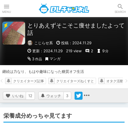
DLチャンネル
MENU
SEARCH
とりあえずそこそこ痩せましたよって
話
こじらせ系
投稿：2024.11.29
更新：2024.11.29
219 view
2
9
分
マンガ
3
作品
継続は力なり、もはや趣味になった糖質オフ生活
クリエイターズ記事
クリエイターズねくすと
オタク活動以
いいね
12
ウォッチ
3
栄養成分めっちゃ見てます