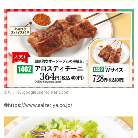
出典：
lh3.googleusercontent.com
©https://www.saizeriya.co.jp/