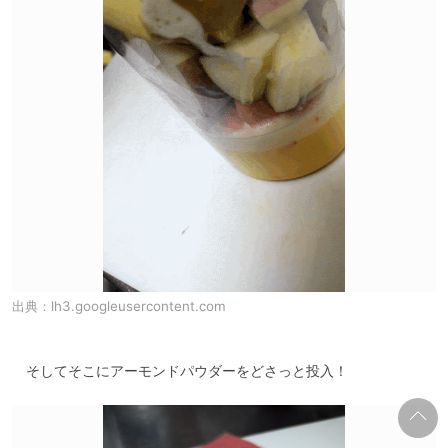
出典：
lh3.googleusercontent.com