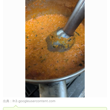
出典：
lh3.googleusercontent.com