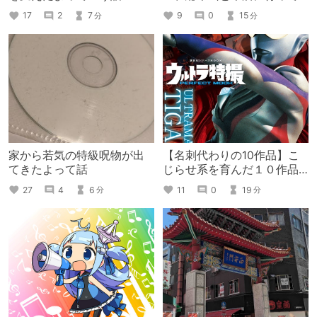
きたよって話
17
2
7
9
0
15
分
分
家から若気の特級呪物が出
【名刺代わりの10作品】こ
てきたよって話
じらせ系を育んだ１０作品
【表面】
27
4
6
11
0
19
分
分