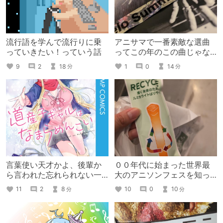
流行語を学んで流行りに乗
アニサマで一番素敵な選曲
っていきたい！っていう話
ってこの年のこの曲じゃな
い？って話
9
2
18
1
0
14
分
分
言葉使い天才かよ、後輩か
００年代に始まった世界最
ら言われた忘れられない一
大のアニソンフェスを知っ
言
てますか？
11
2
8
10
0
10
分
分