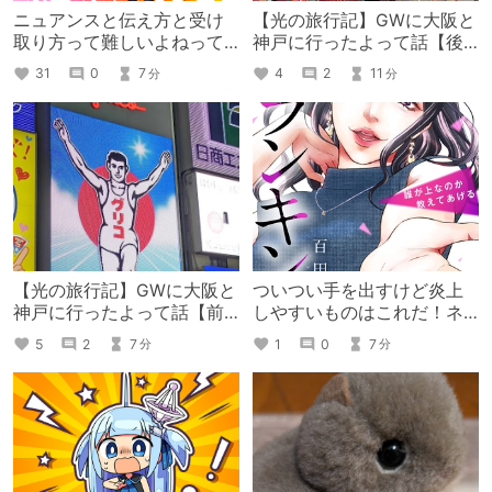
ニュアンスと伝え方と受け
【光の旅行記】GWに大阪と
取り方って難しいよねって
神戸に行ったよって話【後
話
編】
31
0
7
4
2
11
分
分
【光の旅行記】GWに大阪と
ついつい手を出すけど炎上
神戸に行ったよって話【前
しやすいものはこれだ！ネ
編】
ットの海はすぐ燃えるとい
5
2
7
1
0
7
分
分
う話