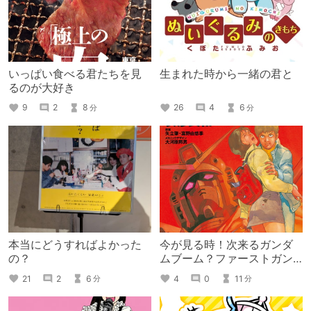
いっぱい食べる君たちを見
生まれた時から一緒の君と
るのが大好き
9
2
8
26
4
6
分
分
本当にどうすればよかった
今が見る時！次来るガンダ
の？
ムブーム？ファーストガン
ダムを見直そう！
21
2
6
4
0
11
分
分