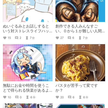
ぬいぐるみとお話しすると
創作できる人みんなすご
いう対ストレスライフハッ
い、０から１が難しい人間
ク
の話
15
2
7
27
6
7
分
分
無駄にお金や時間を使うこ
パスタが苦手って変です
とで得られる快楽があるよ
か？
ねって話
10
0
6
20
6
6
分
分