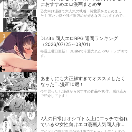
PixAI、NovelAI、SeaArt
におすすめエロ漫画まとめ♥
今回はエロ系イラスト（成人向けアニメ風イラスト）
乙女向け漫画で大人気の執着・純愛系をまとめまし
を生成するAIサービスの比較をお届けします。
た！ 重たい愛や独占欲強めが好きな方におすすめで
す。
3
3
ドットアニメ×淫乱堕ちRPG！『これがル
DLsite 同人エロRPG 週間ランキング
ルゥのまちづくりっ！』紹介レビュー
（2026/07/25～08/01）
これがルルゥのまちづくりっ！の紹介・感想・レビュ
毎週土曜日更新！ DLsiteで今週売れたRPG トップ10で
ー記事です。
す。
4
4
【TL漫画まとめ】執着・純愛が好きな方
あまりにも大正解すぎてオススメしたく
におすすめエロ漫画まとめ♥
なったTL漫画10選！
乙女向け漫画で大人気の執着・純愛系をまとめまし
今年買ったTL漫画からおすすめ作品を10作、感想込み
た！ 重たい愛や独占欲強めが好きな方におすすめで
で紹介してます！
す。
5
5
【ドットHアニメ】爆乳無知ムチ村娘が
2人の日常はオシゴト以上にエッチで溢れ
堕ちていく『これがルルゥのまちづくり
ている♡女性向けエロ漫画人気同人作品
っ！』
まとめ
サークル あぷりこ工房 さまより販売予定の『これが
アイドルの性欲処理がお仕事です+ 〜カナデくんの今