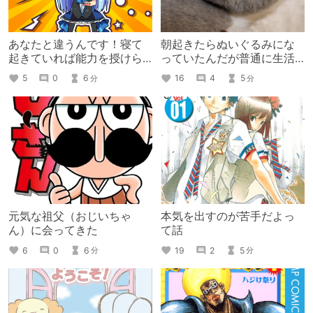
あなたと違うんです！寝て
朝起きたらぬいぐるみにな
起きていれば能力を授けら
っていたんだが普通に生活
れると思っていた話
を楽しもうと思う。
5
0
6
16
4
5
分
分
元気な祖父（おじいちゃ
本気を出すのが苦手だよっ
ん）に会ってきた
て話
6
0
6
19
2
5
分
分