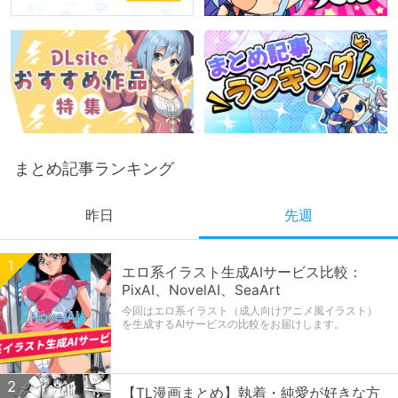
まとめ記事ランキング
昨日
先週
1
1
Violated Princess改造して処女クリアを
エロ系イラスト生成AIサービス比較：
目指す
PixAI、NovelAI、SeaArt
Violated Princessのセレナを最初からレベル90にして
今回はエロ系イラスト（成人向けアニメ風イラスト）
処女クリアを目指します。
を生成するAIサービスの比較をお届けします。
2
2
エロ系イラスト生成AIサービス比較：
【TL漫画まとめ】執着・純愛が好きな方