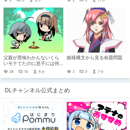
3
0
6
2
0
11
分
分
父親が意味わかんないくら
姫様構文から見る命題問題
いモテてたのに息子には何
の恩恵もない話
28
10
6
2
0
7
分
分
DLチャンネル公式まとめ