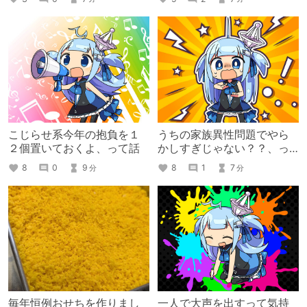
こじらせ系今年の抱負を１
うちの家族異性問題でやら
２個置いておくよ、って話
かしすぎじゃない？？、っ
て話
8
0
9
8
1
7
分
分
毎年恒例おせちを作りまし
一人で大声を出すって気持