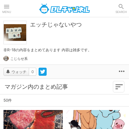
DLチャンネル
MENU
SEARCH
エッチじゃないやつ
非R-18の内容をまとめてあります 内容は雑多です。
こじらせ系
ウォッチ
0
新
マガジン内のまとめ記事
50件