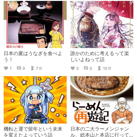
日本の夏はうなぎを食べよ
誰かのために考えるって楽
う！
しいよねって話
1
0
7
5
0
10
分
分
機転と運で留年という未来
日本の二大ラーメンジャン
を変えたよっていう話
ル、総本山と本店に行って