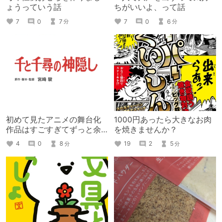
ょうっていう話
ちがいいよ、って話
7
0
7
7
0
6
分
分
初めて見たアニメの舞台化
1000円あったら大きなお肉
作品はすごすぎてずっと余
を焼きませんか？
韻が残りすぎている
4
0
8
19
2
5
分
分