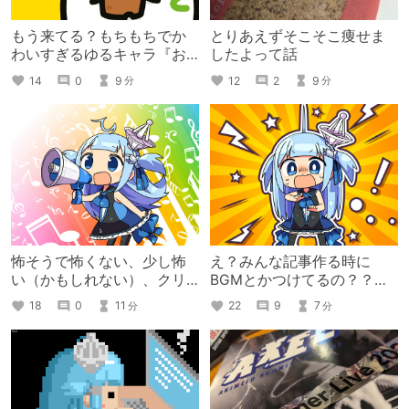
もう来てる？もちもちでか
とりあえずそこそこ痩せま
わいすぎるゆるキャラ『お
したよって話
文具さん』
14
0
9
12
2
9
分
分
怖そうで怖くない、少し怖
え？みんな記事作る時に
い（かもしれない）、クリ
BGMとかつけてるの？？っ
エイターズねくすとを書い
て話
18
0
11
22
9
7
分
分
てみよう！って話