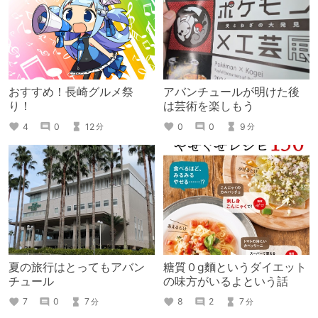
おすすめ！長崎グルメ祭
アバンチュールが明けた後
り！
は芸術を楽しもう
4
0
12
0
0
9
分
分
夏の旅行はとってもアバン
糖質０g麵というダイエット
チュール
の味方がいるよという話
7
0
7
8
2
7
分
分