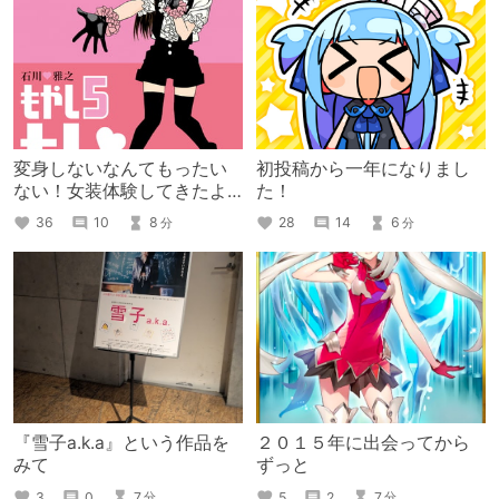
変身しないなんてもったい
初投稿から一年になりまし
ない！女装体験してきたよ
た！
って話
36
10
8
28
14
6
分
分
『雪子a.k.a』という作品を
２０１５年に出会ってから
みて
ずっと
3
0
7
5
2
7
分
分