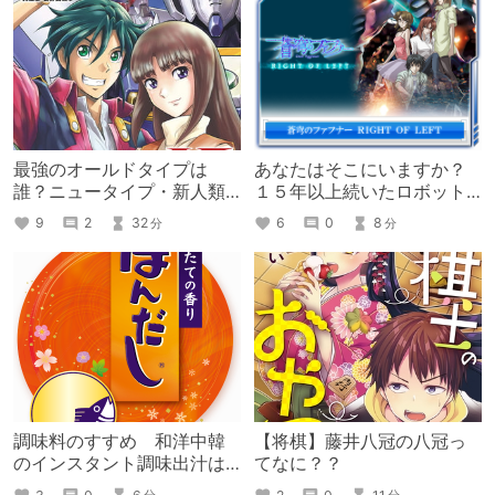
最強のオールドタイプは
あなたはそこにいますか？
誰？ニュータイプ・新人類
１５年以上続いたロボット
にすら届くその経験と力
アニメシリーズの前日譚
9
2
32
6
0
8
分
分
調味料のすすめ 和洋中韓
【将棋】藤井八冠の八冠っ
のインスタント調味出汁は
てなに？？
持っていると良い