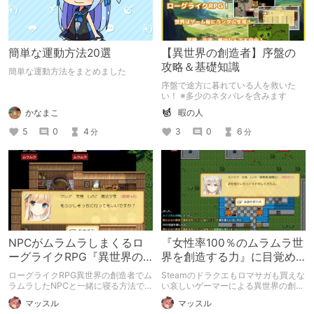
簡単な運動方法20選
【異世界の創造者】序盤の
攻略＆基礎知識
簡単な運動方法をまとめました
序盤で途方に暮れている人を救いた
い！ ※多少のネタバレを含みます
かなまこ
暇の人
5
0
4
3
0
6
分
分
NPCがムラムラしまくるロ
『女性率100％のムラムラ世
ーグライクRPG『異世界の
界を創造する力』に目覚め
創造者』
た真なる光の勇者『最終皇
ローグライクRPG異世界の創造者でム
Steamのドラクエもロマサガも買えな
帝マスル』
ラムラしたNPCと一緒に寝る方法で
い哀しいゲーマーによる異世界の創造
す。
者で勇者『最終皇帝』に俺はなる
マッスル
マッスル