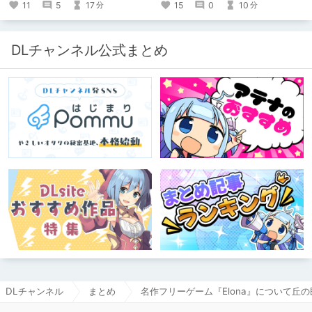
たくて、記事を書かせていただく。
11
5
17
15
0
10
分
分
キミノオモイからずっと好きな熱心な
ファンとしての記事にどうか、お付き
合いいただきたい（2026年7月18日
微修正）
DLチャンネル公式まとめ
DLチャンネル
まとめ
名作フリーゲーム『Elona』について丘