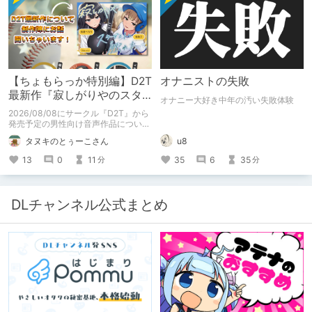
【ちょもらっか特別編】D2T
オナニストの失敗
最新作『寂しがりやのスタ
オナニー大好き中年の汚い失敗体験
ーダストと触れあって』制
2026/08/08にサークル『D2T』から
作陣にインタビュー！🎤
発売予定の男性向け音声作品について
逆神ラニさんと不束こけしさんにお話
タヌキのとぅーこさん
u8
聞いちゃいました！夏コミに関する告
知もあります！
13
0
11
35
6
35
分
分
DLチャンネル公式まとめ