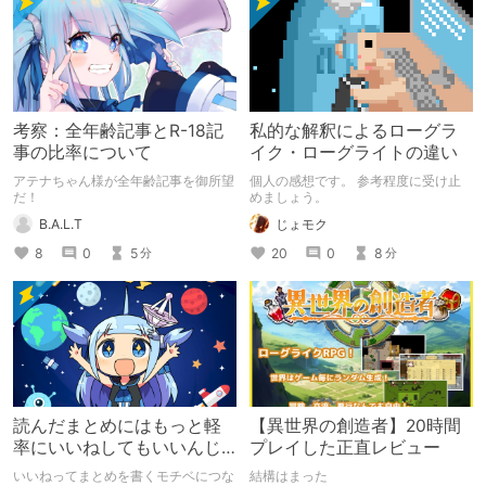
考察：全年齢記事とR-18記
私的な解釈によるローグラ
事の比率について
イク・ローグライトの違い
アテナちゃん様が全年齢記事を御所望
個人の感想です。 参考程度に受け止
だ！
めましょう。
B.A.L.T
じょモク
8
0
5
20
0
8
分
分
読んだまとめにはもっと軽
【異世界の創造者】20時間
率にいいねしてもいいんじ
プレイした正直レビュー
ゃない？
いいねってまとめを書くモチベにつな
結構はまった