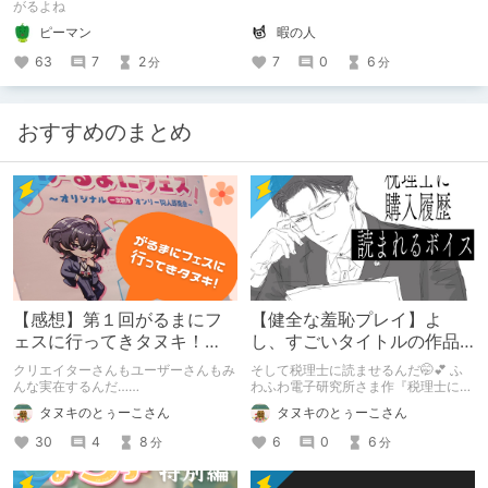
がるよね
暇の人
ピーマン
7
0
6
63
7
2
分
分
おすすめのまとめ
【感想】第１回がるまにフ
【健全な羞恥プレイ】よ
ェスに行ってきタヌキ！
し、すごいタイトルの作品
【レポ】
をまた買おう。【湧き上が
クリエイターさんもユーザーさんもみ
そして税理士に読ませるんだ🤭💕 ふ
る不健全な気持ち】
んな実在するんだ……
わふわ電子研究所さま作『税理士に購
入履歴読まれるボイス』の感想レビュ
タヌキのとぅーこさん
タヌキのとぅーこさん
ーです！
30
4
8
6
0
6
分
分