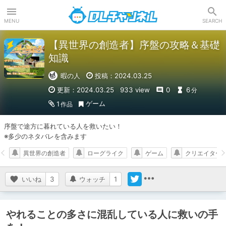
DLチャンネル
MENU
SEARCH
【異世界の創造者】序盤の攻略＆基礎
知識
暇の人
投稿：2024.03.25
更新：2024.03.25
933 view
0
6
分
ゲーム
1
作品
序盤で途方に暮れている人を救いたい！

※多少のネタバレを含みます
異世界の創造者
ローグライク
ゲーム
クリエイター
いいね
3
ウォッチ
1
やれることの多さに混乱している人に救いの手