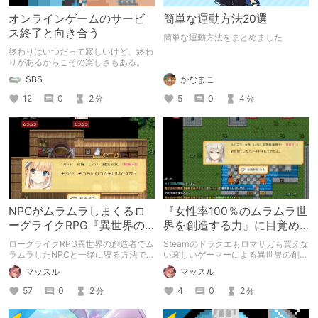
オンラインゲームのサービ
簡単な運動方法20選
ス終了と向き合う
簡単な運動方法をまとめました
終わりはいつだって寂しいけど、終わ
りがあるからこその楽しさもある。
SBS
かなまこ
12
0
2
5
0
4
分
分
NPCがムラムラしまくるロ
『女性率100％のムラムラ世
ーグライクRPG『異世界の
界を創造する力』に目覚め
創造者』
た真なる光の勇者『最終皇
ローグライクRPG異世界の創造者でム
Steamのドラクエもロマサガも買えな
帝マスル』
ラムラしたNPCと一緒に寝る方法で
い哀しいゲーマーによる異世界の創造
す。
者で勇者『最終皇帝』に俺はなる
マッスル
マッスル
57
0
2
4
0
2
分
分