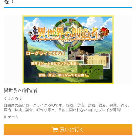
を！
異世界の創造者
くえたろう
自由度の高いローグライクRPGです。冒険、交流、結婚、盗み、農業、釣り、
鍛冶、錬成、調合、町作り等々、目的に囚われない自由なプレイが可能!
ゲーム
買いに行く