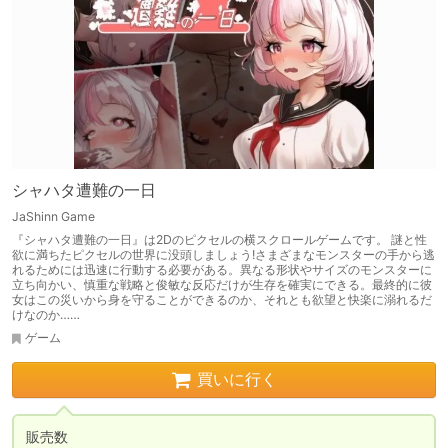
シャハタ遭難の一日
JaShinn Game
『シャハタ遭難の一日』は2Dのピクセルの横スクロールゲームです。 謎と性
欲に満ちたピクセルの世界に没頭しましょう!さまざまなモンスターの手から逃
れるためには迅速に行動する必要がある。異なる形状やサイズのモンスターに
立ち向かい、慎重な戦略と俊敏な反応だけが生存を確実にできる。最終的に彼
女はこの災いから身を守ることができるのか、それとも欲望と快楽に溺れるだ
けなのか……
ゲーム
買いに行く
販売数
