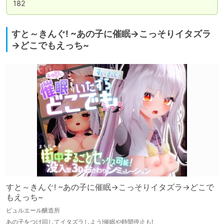
182
すと～きんぐ! ~あの子に催眠→こっそりイタズラ
→どこでもえっち~
すと～きんぐ! ~あの子に催眠→こっそりイタズラ→どこで
もえっち~
ビュルエール醸造所
あの子をつけ回してイタズラしよう!催眠や時間停止も!