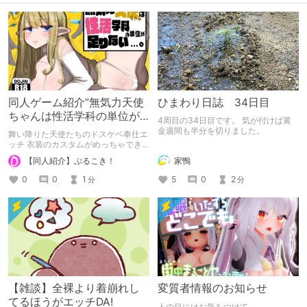
同人ゲーム紹介”無気力天使
ひまわり日誌 34日目
ちゃんは性活学科の単位が
4周目の34日目です。 気が付けば黄
足りない…。”
金週間も半分を切りました。
舞い降りた天使たちのドスケベ奉仕エ
ッチ 衣装のカスタムがめっちゃでき
る最高の抜きゲー
家鴨
【同人紹介】ぷるこき！
5
0
2
0
0
1
分
分
【雑談】全裸より着崩れし
変質者情報のお知らせ
てるほうがエッチDA!
人の目にはお気をつけて。