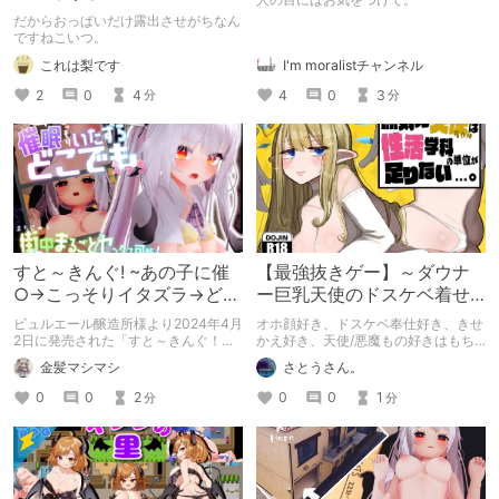
だからおっぱいだけ露出させがちなん
ですねこいつ。
これは梨です
I'm moralistチャンネル
2
0
4
4
0
3
分
分
すと～きんぐ! ~あの子に催
【最強抜きゲー】～ダウナ
○→こっそりイタズラ→どこ
ー巨乳天使のドスケベ着せ
でもえっち~
替え奉仕がヤバい～
ビュルエール醸造所様より2024年4月
オホ顔好き、ドスケベ奉仕好き、きせ
2日に発売された「すと～きんぐ！」
かえ好き、天使/悪魔もの好きはもち
の紹介記事です。
ろん、「ちょっとマニアックなのもい
金髪マシマシ
さとうさん。
ける」人なら絶対飛べます。実質無料
レベルのコスパで、着せ替えいじりだ
0
0
2
0
0
1
分
分
けでも十分元取れます。 プレイ時
間：約6時間（回想全開放込み） おす
すめ度：95点（欲を言えば露出時の
周囲反応とかもっと欲しかったけど、
ほぼ完璧）