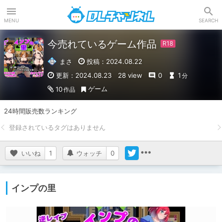
DLチャンネル
MENU
SEARCH
今売れているゲーム作品
まさ
投稿：2024.08.22
更新：2024.08.23
28 view
0
1
分
ゲーム
10
作品
24時間販売数ランキング
いいね
1
ウォッチ
0
インプの里