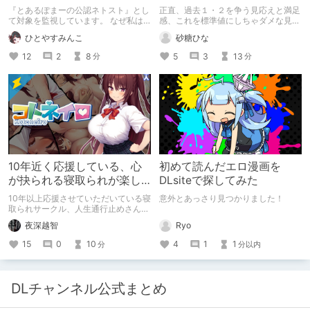
ーカー』になったのか【出
『とあるぽまーの公認ネトスト』とし
正直、過去１・２を争う見応えと満足
会い編】
て対象を監視しています。 なぜ私は
感、これを標準値にしちゃダメな見本
このような行動をとるに至ったのか。
かも
ひとやすみんこ
砂糖ひな
これまでのあゆみを振り返ります。
12
2
8
5
3
13
分
分
10年近く応援している、心
初めて読んだエロ漫画を
が抉られる寝取られが楽し
DLsiteで探してみた
めるサークル
10年以上応援させていただいている寝
意外とあっさり見つかりました！
取られサークル、人生通行止めさんの
新作がとても良かったので、新作を中
Ryo
夜深越智
心に、このサークルのゲームを紹介し
たくて、記事を書かせていただく。
4
1
1
15
0
10
分以内
分
キミノオモイからずっと好きな熱心な
ファンとしての記事にどうか、お付き
合いいただきたい（2026年7月18日
微修正）
DLチャンネル公式まとめ