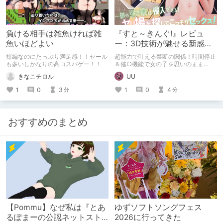
負ける相手は雑魚ければ雑
『すと～きんぐ!』レビュ
魚いほどよい
ー：3D技術が魅せる新感覚
アドベンチャー
短編なのにたっぷり満足感！！セール
超能力で叶える禁断の関係！時間停止
も多いしかなりの高コスパゲー！！
＆催○機能で女の子を思いのまま
に...。アニメ調3Dグラフィックで魅せ
きなこチロル
UU
る新感覚エロゲーの決定版。自由度抜
群のシステムと100回は抜ける高いシ
1
0
3
1
0
4
分
分
コリティで、2024年No.1の呼び声も
高い注目作をレビュー！
おすすめのまとめ
【Pommu】なぜ私は『とあ
ゆずソフトソングフェス
るぽまーの公認ネットスト
2026に行ってきた