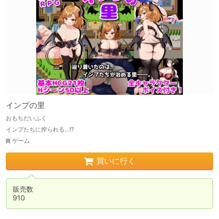
インプの里
おもちだいふく
インプたちに搾られる…!?
ゲーム
買いに行く
販売数

910