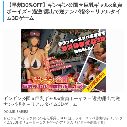
【早割30%OFF】ギンギン公園☆巨乳ギャルx童貞
ボーイズ～過激!露出で逆ナンパ指令～リアルタイ
ム3Dゲーム
ギンギン公園☆巨乳ギャルx童貞ボーイズ～過激!露出で逆
ナンパ指令～リアルタイム3Dゲーム
DOUJIN3ARIES
おねショタxショタおねの進化系露出SLG! 逆ラッキースケベ露出指令リアルタ
イムSLG! ボリューミーなヌキゲーがアナタのリビドーを刺激する!