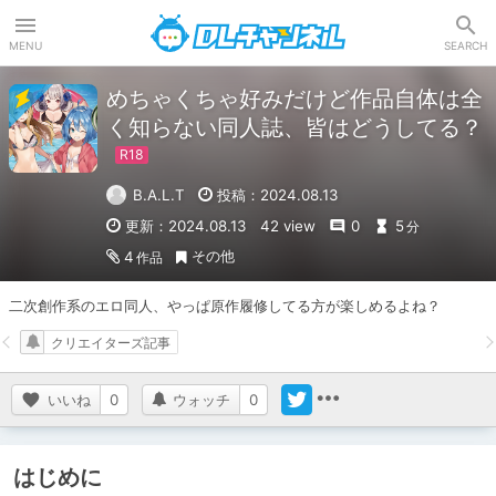
DLチャンネル
MENU
SEARCH
めちゃくちゃ好みだけど作品自体は全
く知らない同人誌、皆はどうしてる？
B.A.L.T
投稿：2024.08.13
更新：2024.08.13
42 view
0
5
分
その他
4
作品
二次創作系のエロ同人、やっぱ原作履修してる方が楽しめるよね？
クリエイターズ記事
いいね
0
ウォッチ
0
はじめに