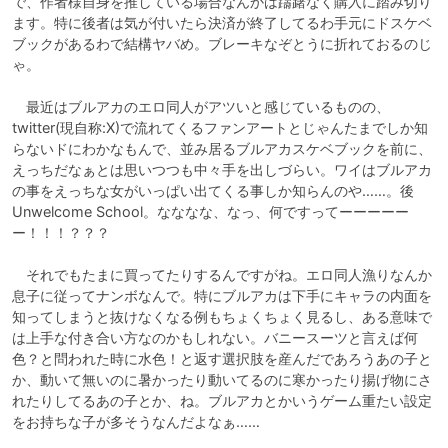
で、作者様自身を推している場合なんかは躊躇なく購入に踏み切り
ます。特に後者は気が付いたら決済が終了してるわ手元にドスケベ
ブックがあるわで結構ヤバめ。ブレーキなぞとうに折れておるのじ
ゃ。

　最近はブルアカのエロ同人がアツいと感じているものの、
twitter(現自称:X)で流れてくるファンアートとじゃんたまでしか知
らないドにわかなもんで、並み居るブルアカスケベブックを前に、
えっちだなぁとは思いつつも中々手を出しづらい。ワイはブルアカ
の事をえっちな女がいっぱい出てくる事しか知らんのや……。後
Unwelcome School。なななな、なっ、何ですってーーーーー
ー！！！？？？

　それでもたまに買ってたりするんですがね。エロ同人漁りなんか
息子に従ってナンボなんで。特にブルアカは下手にキャラの内面を
知ってしまうと抜けなくなる例もちょくちょく見るし、ある意味で
は上手な付き合い方なのかもしれない。バニースーツと言えば何
色？と問われた時に水色！と返す選択肢を産んだであろうあの子と
か、動いて無いのに暑かったり動いてるのに寒かったり揚げ物にさ
れたりしてるあの子とか、ね。ブルアカとかいうゲーム重たい設定
をお持ちな子が多そうなんだよなぁ……