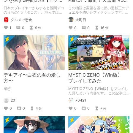
ンを探す2時間の旅【ピクミ
Part57：激闘！天盃龍 VS
ンブルーム / Pikmin
千年D【架空デュエル】
日本のプレイヤーからすると難関デコ
この物語は実話を基に熱い遊戯王のデ
Bloom】
のうちの1つ「タコス」。地元では見
ュエルを描いたフィクションです。
つけられなかった男が広島で探す旅を
（自分用メモ：2025-05-14）
グルメで悪食
大晦日
お送りします。ねくすと5月のテーマ
「お出かけの記録」。
1
0
9
0
0
16
分
分
デキアイ〜白衣の君の愛し
MYSTIC ZENO【Win版】
方〜
プレイしてみた
感想
MYSTIC ZENO【Win版】をプレイし
た見たという内容です。 この記事は
通常のクリエイターズ記事です。
20
76421
0
0
4
0
0
7
分
分