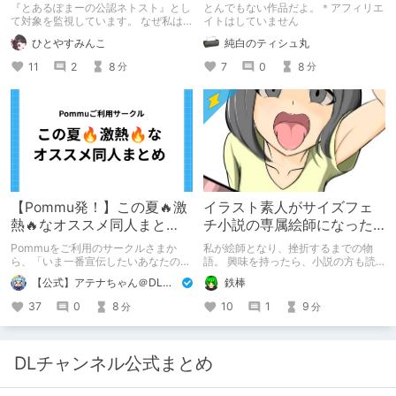
ーカー』になったのか【出
『とあるぽまーの公認ネトスト』とし
とんでもない作品だよ。＊アフィリエ
会い編】
て対象を監視しています。 なぜ私は
イトはしていません
このような行動をとるに至ったのか。
ひとやすみんこ
純白のティシュ丸
これまでのあゆみを振り返ります。
11
2
8
7
0
8
分
分
【Pommu発！】この夏🔥激
イラスト素人がサイズフェ
熱🔥なオススメ同人まと
チ小説の専属絵師になった
め！ その1
お話
Pommuをご利用のサークルさまか
私が絵師となり、挫折するまでの物
ら、「いま一番宣伝したいあなたの
語。 興味を持ったら、小説の方も読
DLsite作品」を募りました！ この夏
んで欲しいなって感じ 私の絵を使っ
【公式】アテナちゃん＠DLチャンネル
鉄棒
🔥激熱🔥な作品ばかり！あなたがまだ
てくれてる小説書きさんのページＵＲ
出会っていない、運命の作品が見つか
Ｌ
37
0
8
10
1
9
分
分
るかも！
https://www.pixiv.net/users/341489
73/novels?p=1
DLチャンネル公式まとめ