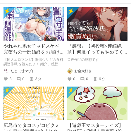
やれやれ系女子→ドスケベ
『感想』【初投稿×連続絶
完堕ちの一部始終をお届け
頂】何度イってもやめてく
します。
れない嫉妬彼氏に激責めさ
【同人エロマンガ】欲情ウサギの食料
音声作品の感想です
れて堕とされる。
調達作戦 を読んだよ！ 紹介、感想、
レビューです！
お金大好き
たま（甘マゾ）
0
0
6
3
0
3
分
分
広島市でタコスデコピクミ
【遊戯王マスターデイズ】