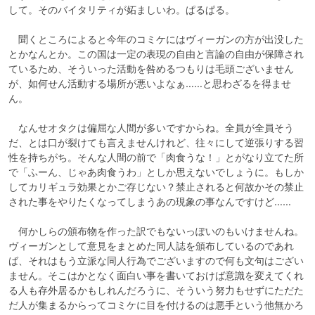
して。そのバイタリティが妬ましいわ。ぱるぱる。

　聞くところによると今年のコミケにはヴィーガンの方が出没した
とかなんとか。この国は一定の表現の自由と言論の自由が保障され
ているため、そういった活動を咎めるつもりは毛頭ございません
が、如何せん活動する場所が悪いよなぁ……と思わざるを得ませ
ん。

　なんせオタクは偏屈な人間が多いですからね。全員が全員そう
だ、とは口が裂けても言えませんけれど、往々にして逆張りする習
性を持ちがち。そんな人間の前で「肉食うな！」とがなり立てた所
で「ふーん、じゃあ肉食うわ」としか思えないでしょうに。もしか
してカリギュラ効果とかご存じない？禁止されると何故かその禁止
された事をやりたくなってしまうあの現象の事なんですけど……

　何かしらの頒布物を作った訳でもないっぽいのもいけませんね。
ヴィーガンとして意見をまとめた同人誌を頒布しているのであれ
ば、それはもう立派な同人行為でございますので何も文句はござい
ません。そこはかとなく面白い事を書いておけば意識を変えてくれ
る人も存外居るかもしれんだろうに、そういう努力もせずにただた
だ人が集まるからってコミケに目を付けるのは悪手という他無かろ