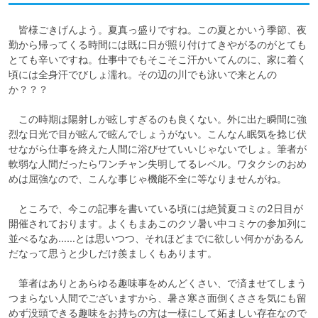
　皆様ごきげんよう。夏真っ盛りですね。この夏とかいう季節、夜
勤から帰ってくる時間には既に日が照り付けてきやがるのがとても
とても辛いですね。仕事中でもそこそこ汗かいてんのに、家に着く
頃には全身汗でびしょ濡れ。その辺の川でも泳いで来とんの
か？？？

　この時期は陽射しが眩しすぎるのも良くない。外に出た瞬間に強
烈な日光で目が眩んで眩んでしょうがない。こんなん眠気を捻じ伏
せながら仕事を終えた人間に浴びせていいじゃないでしょ。筆者が
軟弱な人間だったらワンチャン失明してるレベル。ワタクシのおめ
めは屈強なので、こんな事じゃ機能不全に等なりませんがね。

　ところで、今この記事を書いている頃には絶賛夏コミの2日目が
開催されております。よくもまあこのクソ暑い中コミケの参加列に
並べるなあ……とは思いつつ、それほどまでに欲しい何かがあるん
だなって思うと少しだけ羨ましくもあります。

　筆者はありとあらゆる趣味事をめんどくさい、で済ませてしまう
つまらない人間でございますから、暑さ寒さ面倒くささを気にも留
めず没頭できる趣味をお持ちの方は一様にして妬ましい存在なので