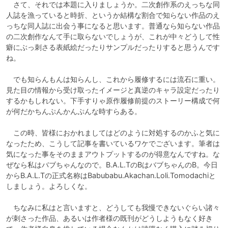
　さて、それでは本題に入りましょうか。二次創作系のえっちな同
人誌を漁っていると時折、というか結構な割合で知らない作品のえ
っちな同人誌に出会う事になると思います。普通なら知らない作品
の二次創作なんて手に取らないでしょうが、これが中々どうして性
癖にぶっ刺さる表紙絵だったりサンプルだったりすると思うんです
ね。

　でも知らんもんは知らんし、これから履修するには流石に重い。
見た目の情報から受け取ったイメージと真逆のキャラ設定だったり
するかもしれない。下手すりゃ原作履修前提のストーリー構成で何
が何だかちんぷんかんぷんな時すらある。

　この時、皆様におかれましてはどのように対処するのかふと気に
なったため、こうして記事を書いているワケでございます。筆者は
気になった事をそのままアウトプットするのが得意なんですね。な
ぜなら私はバブちゃんなので。B.A.L.TのBはバブちゃんのB。今日
からB.A.L.Tの正式名称はBabubabu.Akachan.Loli.Tomodachiと
しましょう。よろしくな。

　ちなみに私はと言いますと、どうしても我慢できないぐらい諸々
が刺さった作品、あるいは作者様の既刊がどうしようもなく好き