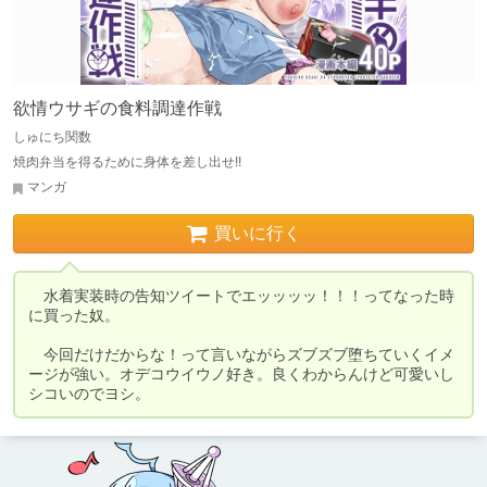
欲情ウサギの食料調達作戦
しゅにち関数
焼肉弁当を得るために身体を差し出せ!!
マンガ
買いに行く
　水着実装時の告知ツイートでエッッッッ！！！ってなった時
に買った奴。

　今回だけだからな！って言いながらズブズブ堕ちていくイメ
ージが強い。オデコウイウノ好き。良くわからんけど可愛いし
シコいのでヨシ。