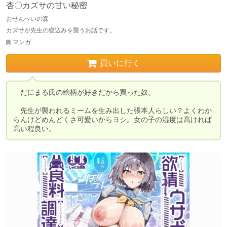
杏〇カズサの甘い秘密
おせんべいの森
カズサが先生の寝込みを襲うお話です。
マンガ
買いに行く
　だにまる氏の絵柄が好きだから買った奴。

　先生が襲われるミームを生み出した張本人らしい？よくわか
らんけどめんどくさ可愛いからヨシ。女の子の湿度は高ければ
高い程良い。