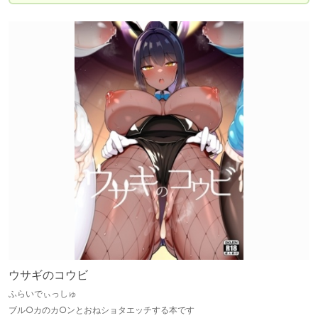
ウサギのコウビ
ふらいでぃっしゅ
ブル○カのカ○ンとおねショタエッチする本です