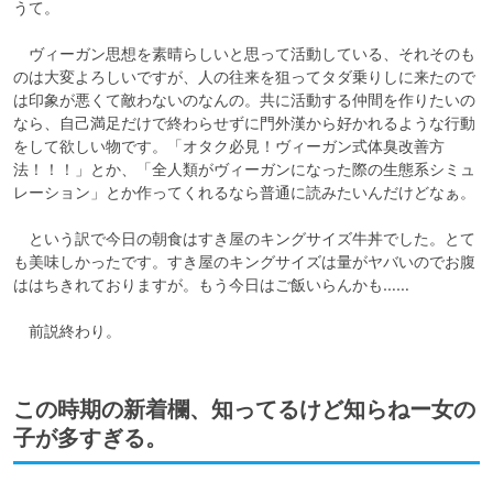
うて。

　ヴィーガン思想を素晴らしいと思って活動している、それそのも
のは大変よろしいですが、人の往来を狙ってタダ乗りしに来たので
は印象が悪くて敵わないのなんの。共に活動する仲間を作りたいの
なら、自己満足だけで終わらせずに門外漢から好かれるような行動
をして欲しい物です。「オタク必見！ヴィーガン式体臭改善方
法！！！」とか、「全人類がヴィーガンになった際の生態系シミュ
レーション」とか作ってくれるなら普通に読みたいんだけどなぁ。

　という訳で今日の朝食はすき屋のキングサイズ牛丼でした。とて
も美味しかったです。すき屋のキングサイズは量がヤバいのでお腹
ははちきれておりますが。もう今日はご飯いらんかも……

　前説終わり。
この時期の新着欄、知ってるけど知らねー女の
子が多すぎる。