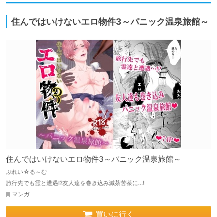
住んではいけないエロ物件3～パニック温泉旅館～
住んではいけないエロ物件3～パニック温泉旅館～
ぷれい☆る～む
旅行先でも霊と遭遇!?友人達を巻き込み滅茶苦茶に…!
マンガ
買いに行く