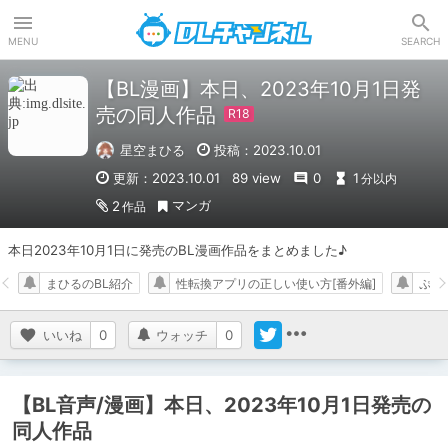
DLチャンネル
MENU
SEARCH
【BL漫画】本日、2023年10月1日発
売の同人作品
星空まひる
投稿：2023.10.01
更新：2023.10.01
89 view
0
1
分以内
マンガ
2
作品
本日2023年10月1日に発売のBL漫画作品をまとめました♪
まひるのBL紹介
性転換アプリの正しい使い方[番外編]
ぷれ
いいね
0
ウォッチ
0
【BL音声/漫画】本日、2023年10月1日発売の
同人作品