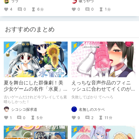
ララ
吸うやつ
んか？前回、前々回と続きまして、リ
が、想像をはるかに凌駕する傑作でし
ョナ好きにとっては舌なめずりするほ
た!!
4
0
6
0
0
1
分
分
どの珠玉のアンソロジー『エログロ
ス』のvol.3についてご紹介していき
たいと思います。
おすすめのまとめ
夏を舞台にした群像劇！美
えっちな音声作品のフィニ
少女ゲームの名作「水夏」
ッシュに合わせてイくのが
を今こそ！
下手すぎる【失敗した話】
古いゲームだけれど今プレイしても素
失敗してばかり てへぺろ
晴らしかった！
名無しのスケベ
シコシコ探求道
9
2
11
1
0
5
分
分