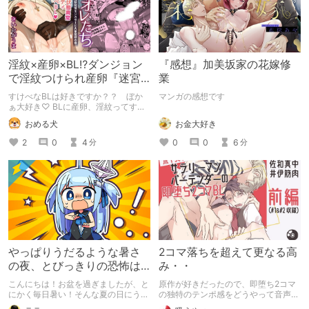
淫紋×産卵×BL⁉ダンジョン
『感想』加美坂家の花嫁修
で淫紋つけられ産卵『迷宮
業
のオレたち～強○発情モンス
すけべなBLは好きですか？？ ぼか
マンガの感想です
ターと大量産卵の巻～』
ぁ大好き♡ BLに産卵、淫紋ってすけ
べなBLを読みたい人の性癖に突き刺
お金大好き
おめる犬
さりまくるのでは？ そんなBLが読み
たい方におすすめの『迷宮のオレたち
0
0
6
2
0
4
分
分
～強○発情モンスターと大量産卵の巻
～』の感想です。
やっぱりうだるような暑さ
2コマ落ちを超えて更なる高
の夜、とびっきりの恐怖は
み・・
いかが？『エログロス』
こんにちは！お盆を過ぎましたが、と
原作が好きだったので、即堕ち2コマ
vol.3レビュー
にかく毎日暑い！そんな夏の日にうっ
の独特のテンポ感をどうやって音声化
てつけのゾワゾワ感、体験してみませ
するのかとても気になっていました