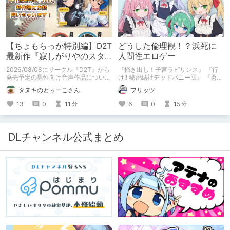
【ちょもらっか特別編】D2T
どうした倫理観！？浜死に
最新作『寂しがりやのスタ
人間性エロゲー
ーダストと触れあって』制
2026/08/08にサークル『D2T』から
『掻き出し！子宮ラビリンス』 『行
作陣にインタビュー！🎤
発売予定の男性向け音声作品について
け!! 秘密結社デッドバニー団』 『勇者
逆神ラニさんと不束こけしさんにお話
ミアとツンツン猫サキュバス ~それで
タヌキのとぅーこさん
フリッツ
聞いちゃいました！夏コミに関する告
も勇者はコロせない!~』 『めいどいん
知もあります！
めいど！』 本記事はねくすとテーマ
13
0
11
6
0
15
分
分
「人に薦めづらいけど好きな作
品」”ではない”です。 好きだったら人
に薦めるのは当たり前だよなぁ！？
DLチャンネル公式まとめ