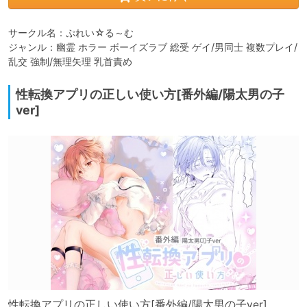
サークル名：ぷれい☆る～む

ジャンル：幽霊 ホラー ボーイズラブ 総受 ゲイ/男同士 複数プレイ/
乱交 強制/無理矢理 乳首責め
性転換アプリの正しい使い方[番外編/陽太男の子
ver]
性転換アプリの正しい使い方[番外編/陽太男の子ver]