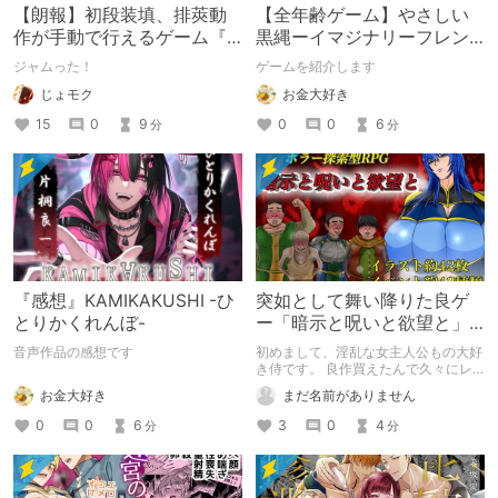
【朗報】初段装填、排莢動
【全年齢ゲーム】やさしい
作が手動で行えるゲーム『
黒縄ーイマジナリーフレン
HOLE 』
ドの「彼」と過ごすおぼん
ジャムった！
ゲームを紹介します
やすみー
じょモク
お金大好き
15
0
9
0
0
6
分
分
『感想』KAMIKAKUSHI -ひ
突如として舞い降りた良ゲ
とりかくれんぼ-
ー「暗示と呪いと欲望と」
を製品版レビュー！
音声作品の感想です
初めまして、淫乱な女主人公もの大好
き侍です。 良作買えたんで久々にレ
ビュー書きます、対戦よろしくお願い
お金大好き
まだ名前がありません
します
0
0
6
3
0
4
分
分