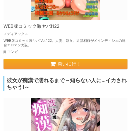
WEB版コミック激ヤバ!122
メディアックス
WEB版コミック激ヤバ!Vol.122。人妻、熟女、近親相姦がメインディシュの総
合エロマンガ誌。
マンガ
買いに行く
彼女が痴漢で濡れるまで～知らない人に…イカされ
ちゃう!～