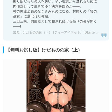
拠り所だった恋人を失い、辛い現実から逃れるために
肉便器として生きてゆく決意を固めた――。

村の男達全員のなぐさみものになる、村祭りの「贄の
巫女」に選ばれた母娘。

三日三晩、肉便器として犯され続ける祭りの幕が開く
――!
出典：
けだものの家（下） [ティーアイネット] | DLsite 成年コミック - R18
【無料お試し版】けだものの家（上）