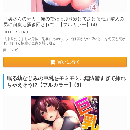
「奥さんのナカ、俺のでたっぷり躾けてあげるね」隣人の
男に何度も掻き回されて…【フルカラー】(4)
DEEPER-ZERO
夫よりたくましい身体に乱暴に抱かれ、夫では届かない深いとこを何度も突か
れ、痺れる快感が全身を駆け巡る…「
マンガ
買いに行く
眠る幼なじみの巨乳をモミモミ…無防備すぎて挿れ
ちゃえそう!?【フルカラー】(3)