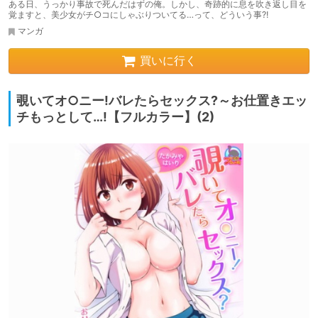
ある日、うっかり事故で死んだはずの俺。しかし、奇跡的に息を吹き返し目を
覚ますと、美少女がチ○コにしゃぶりついてる…って、どういう事?!
マンガ
買いに行く
覗いてオ○ニー!バレたらセックス?～お仕置きエッ
チもっとして…!【フルカラー】(2)