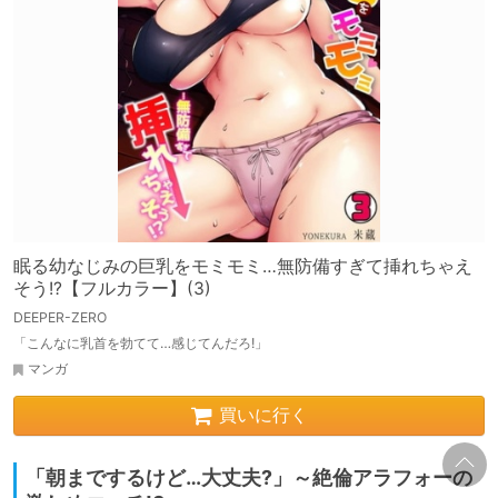
眠る幼なじみの巨乳をモミモミ…無防備すぎて挿れちゃえ
そう!?【フルカラー】(3)
DEEPER-ZERO
「こんなに乳首を勃てて…感じてんだろ!」
マンガ
買いに行く
「朝までするけど…大丈夫?」～絶倫アラフォーの