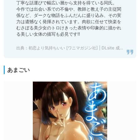
丁寧な話運びで幅広い層から支持を得ている同氏。

今作では出会い系での不倫や、教師と教え子の主従関
係など、ダークな物語をふんだんに盛り込み、その実
力は遺憾なく発揮されています。肉欲に任せて快楽を
むさぼる美少女のトロけきった表情や印象的に描かれ
る美しい女体の描写も必見です!!

出典：
初恋より気持ちいい [ワニマガジン社] | DLsite 成年コミック - R18
あまごい