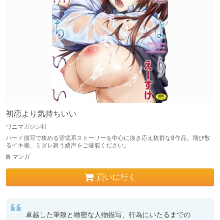
初恋より気持ちいい
ワニマガジン社
ハード描写で攻める背徳系ストーリーを中心に抜き応え抜群な8作品。飛び散
るイキ潮、ミダレ舞う嬌声をご堪能ください。
マンガ
買いに行く
卓越した筆致と緻密な人物描写、行為にいたるまでの