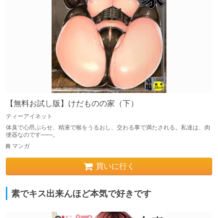
【無料お試し版】けだものの家（下）
ティーアイネット
体臭で心昂ぶらせ、精液で喉をうるおし、交わる事で満たされる。私達は、肉
便器なのです――。
マンガ
買いに行く
素でキス出来んほど本気で好きです