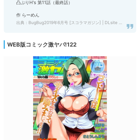
凸ぷりH's 第11話（最終話）

作 らーめん 
出典：
BugBug2019年6月号 [スコラマガジン] | DLsite 成年コミック - R18
WEB版コミック激ヤバ!122