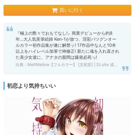
買いに行く
『極上の艶々でおもてなし!』商業デビューから約8
年…大人気美筆絵師 Ken-1が放つ、淫彩バツグンオー
ルカラー初作品集が遂に解禁ッ! 17作品中なんと10本
以上をハイレベル加筆で神修正! 新たに魂を入れ直され
た美少女達に、アナタの股間は爆発必死っ! 
出典：
MeltMellow【フルカラー】 [文苑堂] | DLsite 成年コミック - R18
初恋より気持ちいい