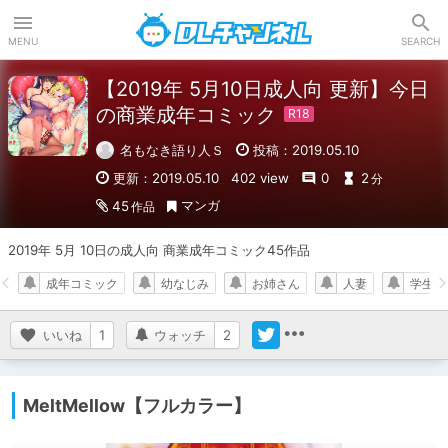
DLチャンネル
MENU
SEARCH
【2019年 5月10日成人向 更新】今日
の商業成年コミック
名もなき語り人Ｓ
投稿：2019.05.10
更新：2019.05.10
402 view
0
2
分
マンガ
45
作品
2019年 5月 10日の成人向 商業成年コミック45作品
成年コミック
幼なじみ
お姉さん
人妻
学生
いいね
1
ウォッチ
2
MeltMellow【フルカラー】