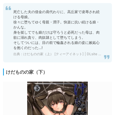
死亡した夫の借金の肩代わりに、高丘家で凌辱され続
ける母娘。

徐々に堕ちてゆく母親・潤子。快楽に抗い続ける娘・
かんな。

身を挺してでも娘だけは守ろうと必死だった母は、肉
欲に溺れ貪り、肉奴隷として堕ちてしまう。

そしてついには、目の前で輪姦される娘の姿に嫉妬心
出典：
けだものの家（上） [ティーアイネット] | DLsite 成年コミック - R18
けだものの家（下）