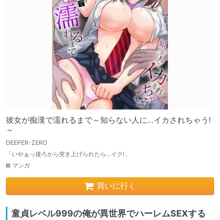
彼女が痴漢で濡れるまで～知らない人に…イカされちゃう!
～
DEEPER-ZERO
「いやぁっ後ろから突き上げられたら…イク!」
マンガ
買いに行く
童貞レベル999の俺が異世界でハーレムSEXする