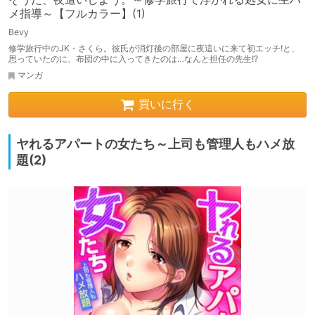
メ指導～【フルカラー】(1)
Bevy
修学旅行中のJK・さくら。彼氏が消灯後の部屋に夜這いに来て初エッチ!と、
思っていたのに、布団の中に入ってきたのは…なんと担任の先生!?
マンガ
買いに行く
ヤれるアパートの女たち～上司も管理人もハメ放
題(2)