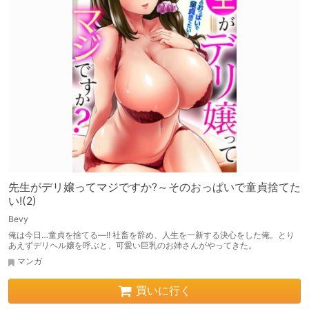
先生がデリ嬢ってマジですか?～そのおっぱいで童貞捨てた
い!(2)
Bevy
俺は今日…童貞を捨てる―!! 社畜を辞め、人生を一新する決心をした俺。とり
あえずデリヘル嬢を呼ぶと、可愛い巨乳のお姉さんがやってきた。
マンガ
買いに行く