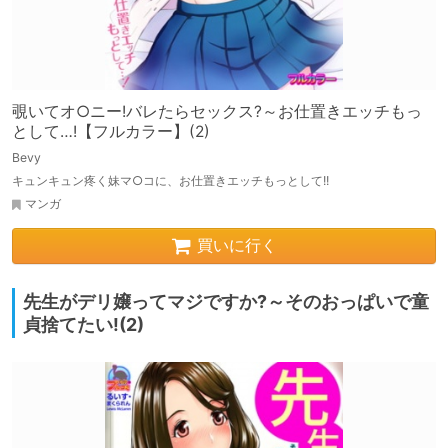
覗いてオ○ニー!バレたらセックス?～お仕置きエッチもっ
として…!【フルカラー】(2)
Bevy
キュンキュン疼く妹マ○コに、お仕置きエッチもっとして!!
マンガ
買いに行く
先生がデリ嬢ってマジですか?～そのおっぱいで童
貞捨てたい!(2)