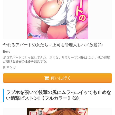
ヤれるアパートの女たち～上司も管理人もハメ放題(2)
Bevy
ボロアパートに引っ越してきた、さえないサラリーマン甫(はじめ)。他の部屋
が覗ける秘密の通路を発見する。
マンガ
買いに行く
ラブホを覗いて後輩の尻にムラっ…イッても止めな
い追撃ピストン!【フルカラー】(3)