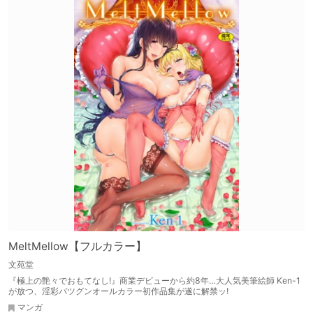
MeltMellow【フルカラー】
文苑堂
『極上の艶々でおもてなし!』商業デビューから約8年…大人気美筆絵師 Ken-1
が放つ、淫彩バツグンオールカラー初作品集が遂に解禁ッ!
マンガ