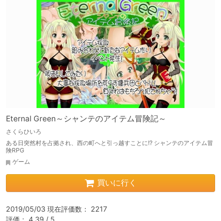
Eternal Green～シャンテのアイテム冒険記～
さくらひいろ
ある日突然村を占拠され、西の町へと引っ越すことに!? シャンテのアイテム冒
険RPG
ゲーム
買いに行く
2019/05/03 現在評価数： 2217

評価： 4.39 / 5
