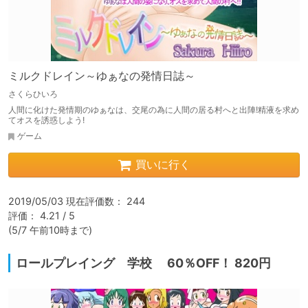
ミルクドレイン～ゆぁなの発情日誌～
さくらひいろ
人間に化けた発情期のゆぁなは、交尾の為に人間の居る村へと出陣!精液を求め
てオスを誘惑しよう!
ゲーム
買いに行く
2019/05/03 現在評価数： 244

評価： 4.21 / 5

(5/7 午前10時まで)
ロールプレイング 学校 60％OFF！ 820円