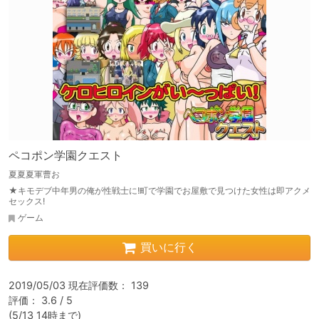
ペコポン学園クエスト
夏夏夏軍曹お
★キモデブ中年男の俺が性戦士に!町で学園でお屋敷で見つけた女性は即アクメ
セックス!
ゲーム
買いに行く
2019/05/03 現在評価数： 139

評価： 3.6 / 5

(5/13 14時まで)