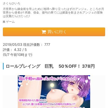
さくらひいろ
月世界から錬金術を学ぶために地球へ降り立ったはずのアンジェ。ところが月
世界から使者が! 求婚、借金、揚句の果てには媚薬を飲まされアンジェの冒険
は災難だらけだった!
ゲーム
買いに行く
2019/05/03 現在評価数： 777

評価： 4.32 / 5

(5/7 午前10時まで)
ロールプレイング 巨乳 50％OFF！ 378円