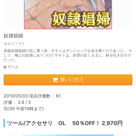
奴隷娼婦
ネロンソフト
高級奴隷娼婦の店に通う為、サキトはダンジョンでお金を稼ぐのであった。 そ
して、極上の奴隷にありつけたサキトは、欲望の赴くままに、精を吐き出すの
だった。
ゲーム
買いに行く
2019/05/03 現在評価数： 61

評価： 3.8 / 5

(5/30 午前10時まで)
ツール/アクセサリ OL 50％OFF！ 2,970円