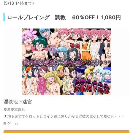
(5/13 14時まで)
ロールプレイング 調教 60％OFF！ 1,080円
淫欲地下迷宮
夏夏夏軍曹お
★地下迷宮でケロットヒロイン達に降りかかる淫欲の罠そして夏○も・・・
ゲーム