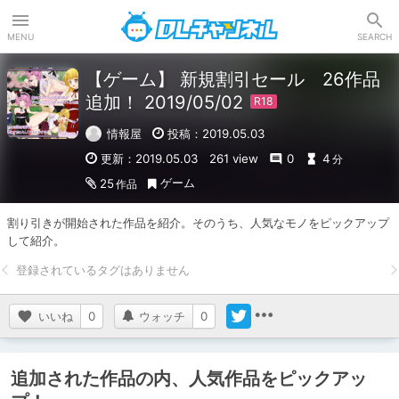
DLチャンネル
MENU
SEARCH
【ゲーム】 新規割引セール 26作品
追加！ 2019/05/02
情報屋
投稿：2019.05.03
更新：2019.05.03
261 view
0
4
分
ゲーム
25
作品
割り引きが開始された作品を紹介。そのうち、人気なモノをピックアップ
して紹介。
いいね
0
ウォッチ
0
追加された作品の内、人気作品をピックアッ