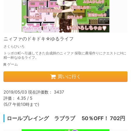
ニィファのドキドキ☆ゆるライフ
さくらひいろ
トッポロ町へ引越してきた合成師のニィファ 採取に農場作りにクエストにHに
精一杯なゆるライフ。
ゲーム
買いに行く
2019/05/03 現在評価数： 3437

評価： 4.35 / 5

(5/7 午前10時まで)
ロールプレイング ラブラブ 50％OFF！ 702円