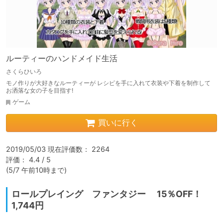
ルーティーのハンドメイド生活
さくらひいろ
モノ作りが大好きなルーティーが レシピを手に入れて衣装や下着を制作して
お洒落な女の子を目指す!
ゲーム
買いに行く
2019/05/03 現在評価数： 2264

評価： 4.4 / 5

(5/7 午前10時まで)
ロールプレイング ファンタジー 15％OFF！
1,744円