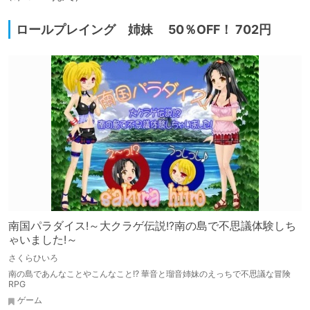
ロールプレイング 姉妹 50％OFF！ 702円
南国パラダイス!～大クラゲ伝説!?南の島で不思議体験しち
ゃいました!～
さくらひいろ
南の島であんなことやこんなこと!? 華音と瑠音姉妹のえっちで不思議な冒険
RPG
ゲーム