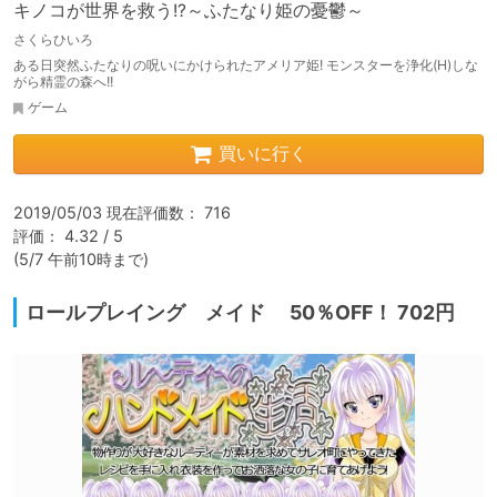
キノコが世界を救う!?～ふたなり姫の憂鬱～
さくらひいろ
ある日突然ふたなりの呪いにかけられたアメリア姫! モンスターを浄化(H)しな
がら精霊の森へ!!
ゲーム
買いに行く
2019/05/03 現在評価数： 716

評価： 4.32 / 5

(5/7 午前10時まで)
ロールプレイング メイド 50％OFF！ 702円