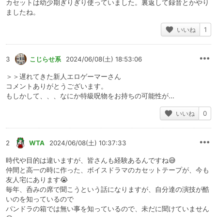
カセットは幼少期ぎりぎり使っていました。裏返して録音とかやり
ましたね。
いいね
1
3
こじらせ系
2024/06/08(土) 18:53:06
＞＞遅れてきた新人エロゲーマーさん
コメントありがとうございます。
もしかして、、、なにか特級呪物をお持ちの可能性が…
いいね
0
2
WTA
2024/06/08(土) 10:37:33
時代や目的は違いますが、皆さんも経験あるんですね😅
仲間と高一の時に作った、ボイスドラマのカセットテープが、今も
友人宅にあります😭
毎年、呑みの席で聞こうという話になりますが、自分達の演技が酷
いのを知っているので
パンドラの箱では無い事を知っているので、未だに聞けていません