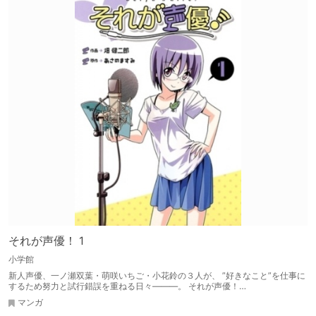
それが声優！ 1
小学館
新人声優、一ノ瀬双葉・萌咲いちご・小花鈴の３人が、 ”好きなこと”を仕事に
するため努力と試行錯誤を重ねる日々―――。 それが声優！…
マンガ