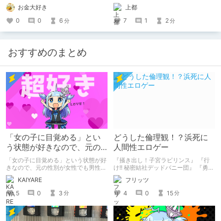
やすみー
お金大好き
上都
0
0
6
7
1
2
分
分
おすすめのまとめ
「女の子に目覚める」とい
どうした倫理観！？浜死に
う状態が好きなので、元の
人間性エロゲー
性別が女性でも男性でも問
「女の子に目覚める」という状態が好
『掻き出し！子宮ラビリンス』 『行
題ない話
きなので、元の性別が女性でも男性で
け!! 秘密結社デッドバニー団』 『勇者
も問題ない話
ミアとツンツン猫サキュバス ~それで
KAIYARE
フリッツ
も勇者はコロせない!~』 『めいどいん
めいど！』 本記事はねくすとテーマ
5
0
3
4
0
15
分
分
「人に薦めづらいけど好きな作
品」”ではない”です。 好きだったら人
に薦めるのは当たり前だよなぁ！？