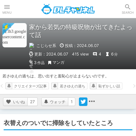
DLチャンネル
MENU
SEARCH
家から若気の特級呪物が出てきたよっ
て話
こじらせ系
投稿：2024.06.07
更新：2024.06.07
415 view
4
6
分
マンガ
3
作品
若さゆえの過ちは、思い出すと羞恥心が止まらないのです。
クリエイターズ記事
若さゆえの過ち
恥ずかしい話
いいね
27
ウォッチ
1
衣替えのついでに掃除をしていたところ