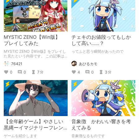
MYSTIC ZENO【Win版】
チェキのお値段ってもしか
プレイしてみた
して高い……？
MYSTIC ZENO【Win版】をプレイし
ってふと思う瞬間があったので
た見たという内容です。 この記事は
通常のクリエイターズ記事です。
あひるカモ
76421
4
0
3
0
0
7
分
分
【全年齢ゲーム】やさしい
音象徴 かわいい響きを考
黒縄ーイマジナリーフレン
えてみる
ドの「彼」と過ごすおぼん
ゲームを紹介します
音象徴なるものです