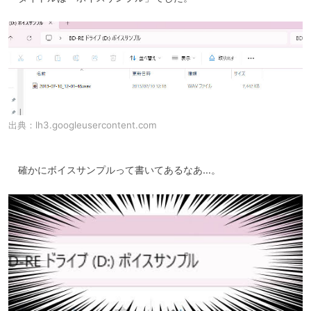
出典：
lh3.googleusercontent.com