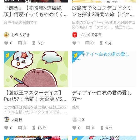
『感想』【初投稿×連続絶
広島市でタコスデコピクミ
頂】何度イってもやめてく
ンを探す2時間の旅【ピクミ
れない嫉妬彼氏に激責めさ
ンブルーム / Pikmin
音声作品の感想です
日本のプレイヤーからすると難関デコ
れて堕とされる。
Bloom】
のうちの1つ「タコス」。地元では見
つけられなかった男が広島で探す旅を
お金大好き
グルメで悪食
お送りします。ねくすと5月のテーマ
「お出かけの記録」。
0
0
6
1
0
9
分
分
【遊戯王マスターデイズ】
デキアイ〜白衣の君の愛し
Part57：激闘！天盃龍 VS
方〜
千年D【架空デュエル】
この物語は実話を基に熱い遊戯王のデ
感想
ュエルを描いたフィクションです。
（自分用メモ：2025-05-14）
20
大晦日
0
0
4
0
0
16
分
分