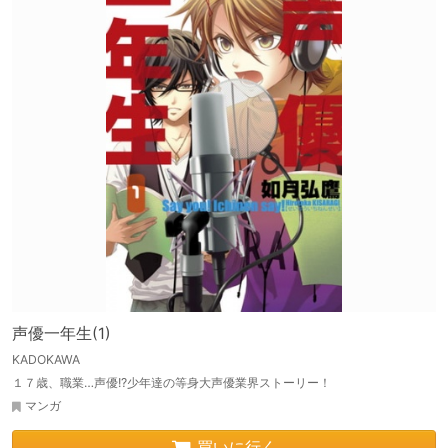
声優一年生(1)
KADOKAWA
１７歳、職業…声優!?少年達の等身大声優業界ストーリー！
マンガ
買いに行く