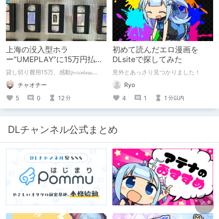
上海の没入型ホラ
初めて読んだエロ漫画を
ー”UMEPLAY”に15万円払っ
DLsiteで探してみた
たら、2作品とも号泣した※
貸し切り費用15万、感動𝓹𝓻𝓲𝓬𝓮𝓵𝓮𝓼𝓼....
意外とあっさり見つかりました！
ネタバレなし
チャオチー
Ryo
5
0
12
4
1
1
分
分以内
DLチャンネル公式まとめ