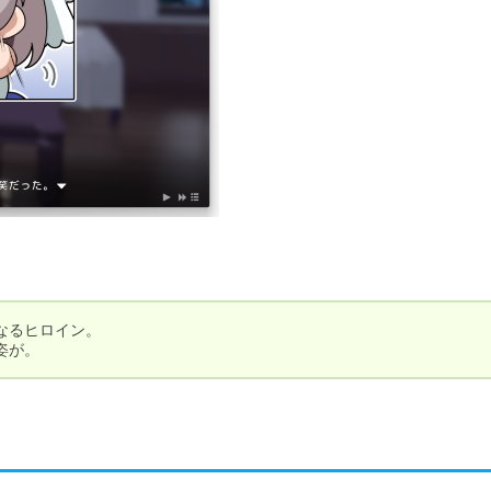
るヒロイン。

姿が。