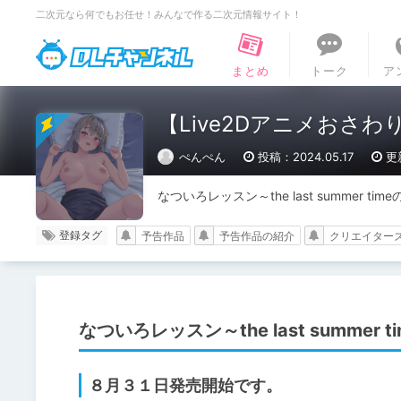
二次元なら何でもお任せ！みんなで作る二次元情報サイト！
DLチャンネル
まとめ
トーク
ア
【Live2Dアニメおさわり】
ぺんぺん
投稿：2024.05.17
更
なついろレッスン～the last summer t
登録タグ
予告作品
予告作品の紹介
クリエイター
なついろレッスン～the last summer ti
８月３１日発売開始です。