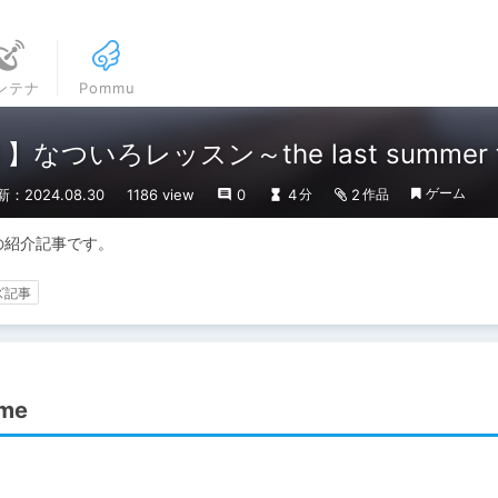
ンテナ
Pommu
なついろレッスン～the last summer t
ゲーム
新：2024.08.30
1186 view
0
4
2
分
作品
imeの紹介記事です。
ズ記事
me