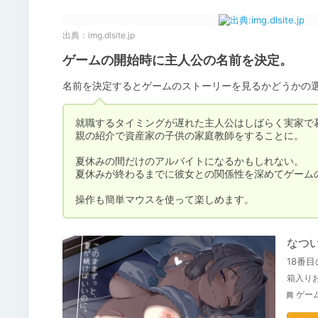
出典：
img.dlsite.jp
ゲームの開始時に主人公の名前を決定。
就職するタイミングが遅れた主人公はしばらく実家で暮
親の紹介で資産家の子供の家庭教師をすることに。

夏休みの間だけのアルバイトになるかもしれない。

夏休みが終わるまでに彼女との関係性を深めてゲームの
操作も簡単マウスを使って楽しめます。
なついろ
18番
箱入りお
ゲー