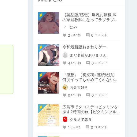
【製品版/感想】爆乳お嬢様JK
の家庭教師になってラブラブH
できちゃうSLG♡ なついろレ
にや
ッスン～t…
2
0
いいね
コメント
令和最新版おさわりゲー
まだ名前がありません
4
0
いいね
コメント
『感想』【初投稿×連続絶頂】
何度イってもやめてくれない嫉
妬彼氏に激責めされて堕とされ
お金大好き
る。
0
0
いいね
コメント
広島市でタコスデコピクミンを
探す2時間の旅【ピクミンブル
ーム / Pikmin Bloom】
グルメで悪食
1
0
いいね
コメント