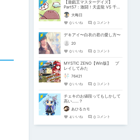
【遊戯王マスターデイズ】
Part57：激闘！天盃龍 VS 千年
D【架空デュエル】
大晦日
0
0
いいね
コメント
デキアイ〜白衣の君の愛し方〜
20
0
0
いいね
コメント
MYSTIC ZENO【Win版】 プ
レイしてみた
76421
0
0
いいね
コメント
チェキのお値段ってもしかして
高い……？
あひるカモ
4
0
いいね
コメント