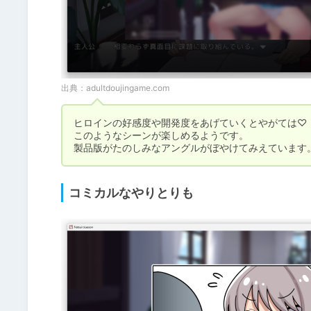
出典：
adultdoujingame.com
ヒロインの好感度や開発度をあげていくとやがては♡

このようなシーンが楽しめるようです。

製品版がたのしみなアングルがぼやけてみえています
コミカルなやりとりも