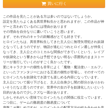
買いに行く
この作品を見たことがある方は多いのではないでしょうか。

設定を見たらよくある異世界転生かと思われますが、この作品が神
ゲーと言われているのには理由があります

その理由を自分なりに書いていこうと思います。

まず、それぞれのキャラの距離感がとても好きです。

ヒロインたちは、異世界転生してきた主人公に無理矢理犯され奴隷
となってしまうのですが、物語が進むにつれヒロイン通しが仲良く
なってき、主人公とのコミカルな関係ができていくという、レイプ
や奴隷化という響きからは予想できない明るい雰囲気のままストー
リーが進行していくのがすごく良かったです。

更にキャラクターの個性も非常によく「魔物・魔法使い・エルフ」
といったファンタジーにおける王道の個性が登場し、そのすべての
ヒロインたちを奴隷化でき誰でも楽しめる内容になっています。

主人公について掘り下げると、主人公自身少し闇の部分がありかわ
いそうだなと思うのですが、世界中の女の子を奴隷化したいという
目的があるので少しクズな一面があります。

しかしそれがいい意味でヒロインたちとの関係に役立っています。

二つ目に、ゲームの難易度の難易度について

序盤こそ難しめですが、ヒロインたちの配置方法や組み合わせを意