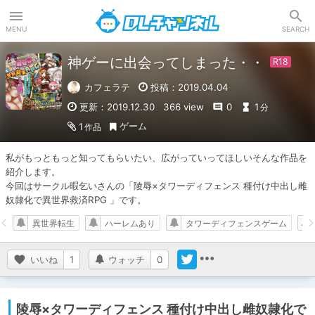
DLチャンネル
MENU
SEARCH
神ゲーに出会ってしまった・・
カフェラテ
投稿：2019.04.04
更新：2019.12.30
366 view
0
1
分
ゲーム
1
作品
私がもっともっと知ってもらいたい、広がっていってほしいそんな作品を
紹介します。

今回はサークル暇乞いさんの「陵辱×タワーディフェンス 種付け中出し雌
奴隷化で異世界救済RPG 」です。
異世界転生
ハーレムあり
タワーディフェンスゲーム
いいね
1
ウォッチ
0
陵辱×タワーディフェンス 種付け中出し雌奴隷化で