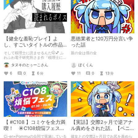
【健全な羞恥プレイ】よ
悪徳業者と120万円分言い争
し、すごいタイトルの作品
った話
をまた買おう。【湧き上が
そして税理士に読ませるんだ🤭💕 ふ
親の金は僕の金
る不健全な気持ち】
わふわ電子研究所さま作『税理士に購
入履歴読まれるボイス』の感想レビュ
ぼくくん
タヌキのとぅーこさん
ーです！
11
0
13
6
0
6
分
分
【 #C108 】コミケを全力満
【実話】交際2ヶ月で逆アナ
喫！ ☀C108煩悩フェス☀
ル責めをされた話。【ペニ
Pommu版のご案内
バン】
Ci-en×Pommuの合同で実施している
彼女との交際2ヶ月目でお尻を責めら