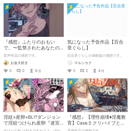
『感想』ふたりのおもい
気になった予告作品【百合
で。〜監禁されたあなたの
里ぐらし】
末路〜【がるまに限定特典
音声作品の感想です。
百合里ぐらしの体験版の感想です。
付き】
お金大好き
マルシカク
0
0
6
5
2
4
分
分
淫紋×産卵×BL⁉ダンジョン
『感想』【理性崩壊♦️淫魔教
で淫紋つけられ産卵『迷宮
育】Case.5 クリバイブとデ
のオレたち～強○発情モンス
ィルドで鬼責めしてくる敬
すけべなBLは好きですか？？ ぼか
音声作品の感想です