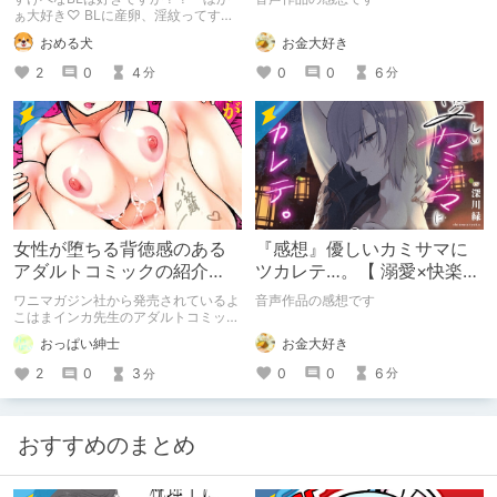
ターと大量産卵の巻～』
語お兄さん。火照
ぁ大好き♡ BLに産卵、淫紋ってすけ
べなBLを読みたい人の性癖に突き刺
お金大好き
おめる犬
さりまくるのでは？ そんなBLが読み
たい方におすすめの『迷宮のオレたち
0
0
6
2
0
4
分
分
～強○発情モンスターと大量産卵の巻
～』の感想です。
女性が堕ちる背徳感のある
『感想』優しいカミサマに
アダルトコミックの紹介
ツカレテ…。【 溺愛×快楽責
【よこはまインカ】
め 】兄のように慕っていた
ワニマガジン社から発売されているよ
音声作品の感想です
キョウくんに今夜いただ
こはまインカ先生のアダルトコミック
「女教師が堕ちた理由【デジタル特装
お金大好き
おっぱい紳士
版】」の紹介です
0
0
6
2
0
3
分
分
おすすめのまとめ