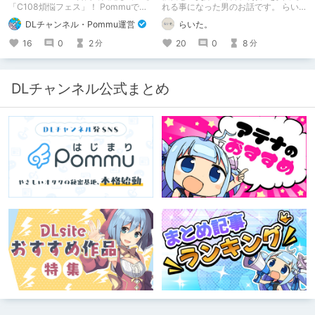
「C108煩悩フェス」！ Pommuでの
れる事になった男のお話です。 らい
参加方法について、改めてこちらでも
た。のエチエチ体験談#2【逆アナ
DLチャンネル・Pommu運営
らいた。
ご案内いたします！
ル】
16
0
2
20
0
8
分
分
DLチャンネル公式まとめ