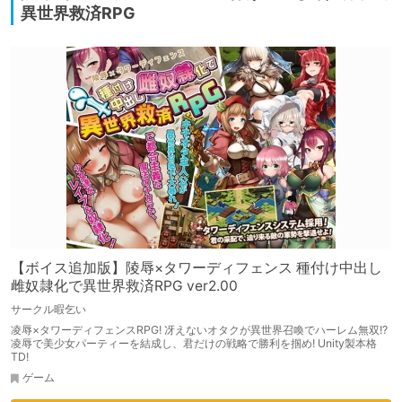
異世界救済RPG
【ボイス追加版】陵辱×タワーディフェンス 種付け中出し
雌奴隷化で異世界救済RPG ver2.00
サークル暇乞い
凌辱×タワーディフェンスRPG! 冴えないオタクが異世界召喚でハーレム無双!?
凌辱で美少女パーティーを結成し、君だけの戦略で勝利を掴め! Unity製本格
TD!
ゲーム