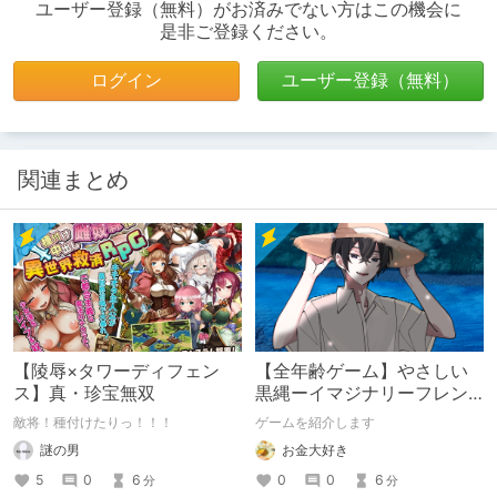
ユーザー登録（無料）がお済みでない方はこの機会に
是非ご登録ください。
ログイン
ユーザー登録（無料）
関連まとめ
【陵辱×タワーディフェン
【全年齢ゲーム】やさしい
ス】真・珍宝無双
黒縄ーイマジナリーフレン
ドの「彼」と過ごすおぼん
敵将！種付けたりっ！！！
ゲームを紹介します
やすみー
謎の男
お金大好き
5
0
6
0
0
6
分
分