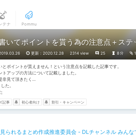
ンテナ
Pommu
書いてポイントを貰う為の注意点＋ステ
19.03.26
更新：2020.12.28
2314 view
25
8
1
分
いとポイントが貰えません！という注意点を記載した記事です。

ントアップの方法について記載しました。

非見て頂きたく…

した。

た
ズ記事
初心者向け
割引・キャンペーン
られるまとめ作成推進委員会 - DLチャンネル みんな