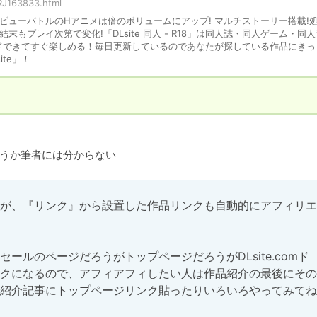
RJ163833.html
 サイドビューバトルのHアニメは倍のボリュームにアップ! マルチストーリー搭載!
もプレイ次第で変化!「DLsite 同人 - R18」は同人誌・同人ゲーム・同
ドできてすぐ楽しめる！毎日更新しているのであなたが探している作品にきっ
te」！
うか筆者には分からない
が、『リンク』から設置した作品リンクも自動的にアフィリエ
ールのページだろうがトップページだろうがDLsite.comド
クになるので、アフィアフィしたい人は作品紹介の最後にその
体の紹介記事にトップページリンク貼ったりいろいろやってみてね