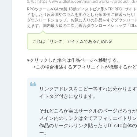
出典: https://www.dlsite.com/maniax/work/=/product_id/
RPGツクールVXAce製 18禁ディストピア系NTR-RPG!
イをしたり反帝国やスラムを拠点とした帝国側に寝返ったり! 結末
ダウンロードショップ。お気に入りの作品をすぐダウンロー
えます。国内最大級の二次元総合ダウンロードショップ「DLsi
これは「リンク」アイテムであるためNG
※クリックした場合は作品ページへ移動する。

　→この場合後述するアフィリエイトが機能するかど
リンクアドレスをコピー等すれば分かります
イトタグ付きになります。

それどころか実はサークルのページだろうがセ
メイン内のリンクは全てアフィリエイトリン
作品のサークルリンク貼ったりDLsite自
ー。