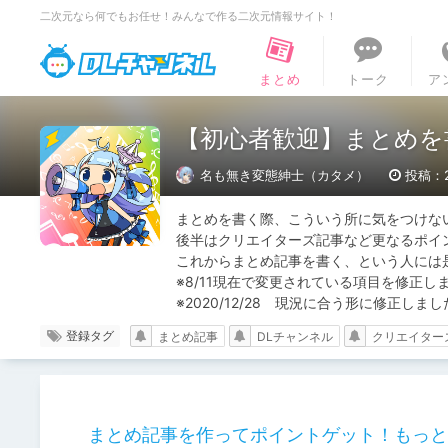
二次元なら何でもお任せ！みんなで作る二次元情報サイト！
DLチャンネル
まとめ
トーク
ア
【初心者歓迎】まとめを
名も無き変態紳士（カタメ）
投稿：20
まとめを書く際、こういう所に気をつけな
後半はクリエイターズ記事など更なるポイ
これからまとめ記事を書く、という人には是
※8/11現在で変更されている項目を修正しま
※2020/12/28　現況に合う形に修正しまし
登録タグ
まとめ記事
DLチャンネル
クリエイター
まとめ記事を作ってポイントゲット！もっと見