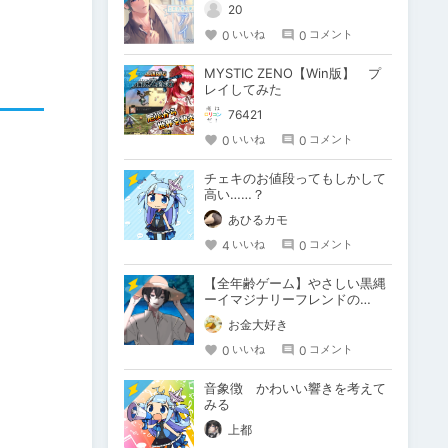
20
0
0
いいね
コメント
MYSTIC ZENO【Win版】 プ
レイしてみた
76421
0
0
いいね
コメント
チェキのお値段ってもしかして
高い……？
あひるカモ
4
0
いいね
コメント
【全年齢ゲーム】やさしい黒縄
ーイマジナリーフレンドの
「彼」と過ごすおぼんやすみー
お金大好き
0
0
いいね
コメント
音象徴 かわいい響きを考えて
みる
上都