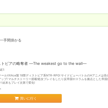
一手間掛かる
ピアの略奪者 ―The weakest go to the wall―
NE1
クールVXAce製 18禁ディストピア系NTR-RPG! サイドビューバトルのHアニメは
アップ! マルチストーリー搭載!処女プレイをしたり反帝国やスラムを拠点とした帝国
! 結末もプレイ次第で変化!
ム
買いに行く