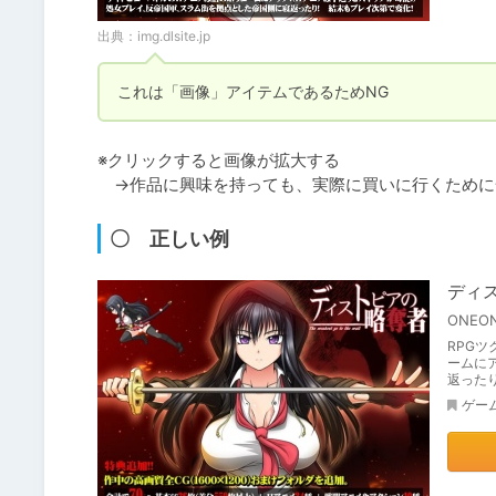
出典：
img.dlsite.jp
これは「画像」アイテムであるためNG
※クリックすると画像が拡大する

　→作品に興味を持っても、実際に買いに行くために
〇 正しい例
ディスト
ONEO
RPGツ
ームに
返ったり
ゲー