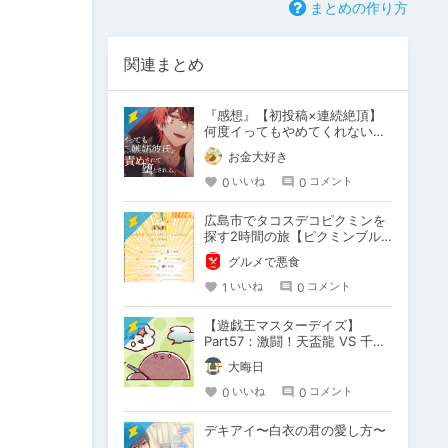
まとめの作り方
関連まとめ
『感想』【初投稿×連続絶頂】
何度イってもやめてくれない嫉
妬彼氏に激責めされて堕とされ
お金大好き
る。
0
0
いいね
コメント
広島市でタコスデコピクミンを
探す2時間の旅【ピクミンブル
ーム / Pikmin Bloom】
グルメで悪食
1
0
いいね
コメント
【遊戯王マスターデイズ】
Part57：激闘！天盃龍 VS 千年
D【架空デュエル】
大晦日
0
0
いいね
コメント
デキアイ〜白衣の君の愛し方〜