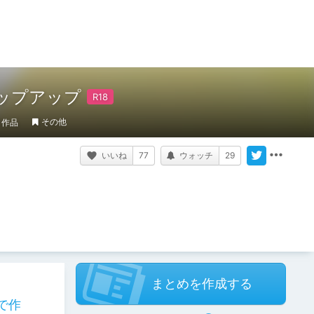
ップアップ
その他
作品
いいね
77
ウォッチ
29
まとめを作成する
で作