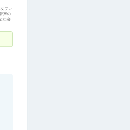
処女プレ
人音声の
と出会