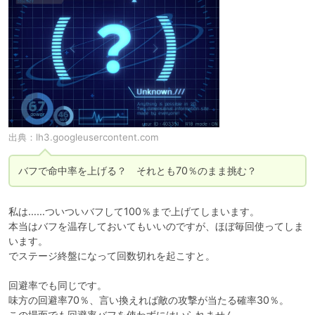
出典：
lh3.googleusercontent.com
バフで命中率を上げる？　それとも70％のまま挑む？
私は……ついついバフして100％まで上げてしまいます。

本当はバフを温存しておいてもいいのですが、ほぼ毎回使ってしま
います。

でステージ終盤になって回数切れを起こすと。

回避率でも同じです。

味方の回避率70％、言い換えれば敵の攻撃が当たる確率30％。

この場面でも回避率バフを使わずにはいられません。
