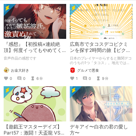
『感想』【初投稿×連続絶
広島市でタコスデコピクミ
頂】何度イってもやめてく
ンを探す2時間の旅【ピクミ
れない嫉妬彼氏に激責めさ
ンブルーム / Pikmin
音声作品の感想です
日本のプレイヤーからすると難関デコ
れて堕とされる。
Bloom】
のうちの1つ「タコス」。地元では見
つけられなかった男が広島で探す旅を
お金大好き
グルメで悪食
お送りします。ねくすと5月のテーマ
「お出かけの記録」。
0
0
6
1
0
9
分
分
【遊戯王マスターデイズ】
デキアイ〜白衣の君の愛し
Part57：激闘！天盃龍 VS
方〜