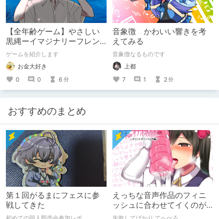
【全年齢ゲーム】やさしい
音象徴 かわいい響きを考
黒縄ーイマジナリーフレン
えてみる
ドの「彼」と過ごすおぼん
ゲームを紹介します
音象徴なるものです
やすみー
お金大好き
上都
0
0
6
7
1
2
分
分
おすすめのまとめ
第１回がるまにフェスに参
えっちな音声作品のフィニ
戦してきた
ッシュに合わせてイくのが
下手すぎる【失敗した話】
初めての同人即売会参加レポ。
失敗してばかり てへぺろ