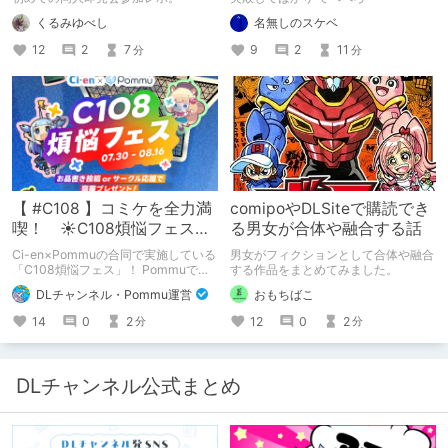
くるみゆべし
名無しのスケベ
12
2
7
9
2
11
分
分
【 #C108 】コミケを全力満
comipoやDLSiteで購読でき
喫！ ☀C108煩悩フェス☀
る男女が合体や融合する話
Pommu版のご案内
Ci-en×Pommuの合同で実施している
男女がフィクションとして合体や融合
「C108煩悩フェス」！ Pommuでの
する作品をまとめてみました。
参加方法について、改めてこちらでも
DLチャンネル・Pommu運営
おもちばこ
ご案内いたします！
14
0
2
12
0
2
分
分
DLチャンネル公式まとめ