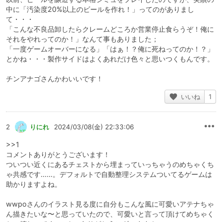
中に「汚染度20%以上のビールを作れ！」ってのがありまし
て・・・
「こんな不良品卸したらクレームどころか営業停止食らうぞ！俺に
それをやれってのか！」なんて事もありました；
「一度ゲームオーバーになる」「はぁ！？俺に死ねってのか！？」
とかね・・・製作サイドはよくあれだけ色々と思いつくもんです。
チンアナゴさんかわいいです！
いいね
1
2
りにれ
2024/03/08(金) 22:33:06
>>1
コメントありがとうございます！
ついつい近くにあるチェストから埋まっていっちゃうのめちゃくち
ゃ共感です……。デフォルトで自動整理システムついてるゲームは
助かりますよね。
wwpoさんのイラスト見る度に自分もこんな風に可愛いアテナちゃ
ん描きたいな〜と思っていたので、可愛いと言って頂けてめちゃく