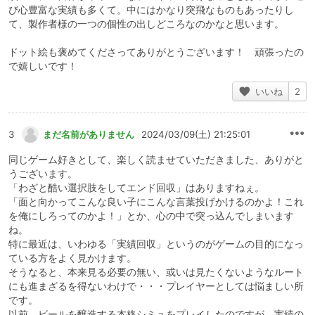
び心豊富な実績も多くて。中にはかなり突飛なものもあったりし
て、製作者様の一つの個性の出しどころなのかなと思います。
ドット絵も褒めてくださってありがとうございます！ 頑張ったの
で嬉しいです！
いいね
2
3
まだ名前がありません
2024/03/09(土) 21:25:01
同じゲーム好きとして、楽しく読ませていただきました、ありがと
うございます。
「わざと酷い選択肢をしてエンド回収」はありますねぇ。
「面と向かってこんな良い子にこんな言葉投げかけるのかよ！これ
を俺にしろってのかよ！」とか、心の中で突っ込んでしまいます
ね。
特に最近は、いわゆる「実績回収」というのがゲームの目的になっ
ている方をよく見かけます。
そうなると、本来見る必要の無い、或いは見たくないようなルート
にも進まざるを得ないわけで・・・プレイヤーとしては悩ましい所
です。
以前、ビールを醸造する本格シミュをプレイしたのですが、実績の