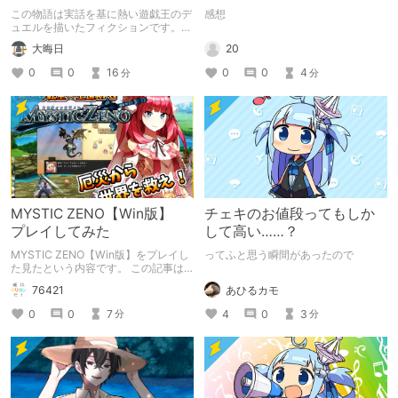
千年D【架空デュエル】
この物語は実話を基に熱い遊戯王のデ
感想
ュエルを描いたフィクションです。
（自分用メモ：2025-05-14）
20
大晦日
0
0
4
0
0
16
分
分
MYSTIC ZENO【Win版】
チェキのお値段ってもしか
プレイしてみた
して高い……？
MYSTIC ZENO【Win版】をプレイし
ってふと思う瞬間があったので
た見たという内容です。 この記事は
通常のクリエイターズ記事です。
あひるカモ
76421
4
0
3
0
0
7
分
分