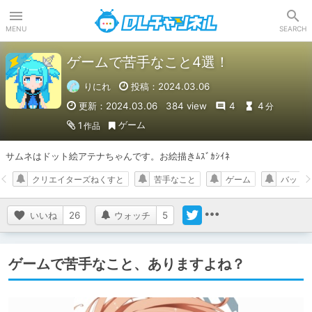
DLチャンネル
MENU
SEARCH
ゲームで苦手なこと4選！
りにれ
投稿：2024.03.06
更新：2024.03.06
384 view
4
4
分
ゲーム
1
作品
サムネはドット絵アテナちゃんです。お絵描きﾑｽﾞｶｼｲﾈ
クリエイターズねくすと
苦手なこと
ゲーム
バッド
いいね
26
ウォッチ
5
ゲームで苦手なこと、ありますよね？