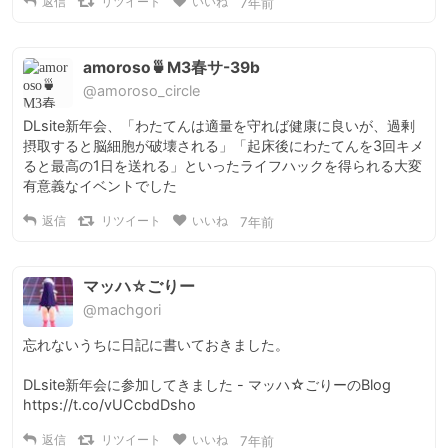
返信
リツイート
いいね
7年前
amoroso🍵M3春サ-39b
@amoroso_circle
DLsite新年会、「わたてんは適量を守れば健康に良いが、過剰
摂取すると脳細胞が破壊される」「起床後にわたてんを3回キメ
ると最高の1日を送れる」といったライフハックを得られる大変
有意義なイベントでした
返信
リツイート
いいね
7年前
マッハ☆ごりー
@machgori
忘れないうちに日記に書いておきました。

DLsite新年会に参加してきました - マッハ☆ごりーのBlog 
https://t.co/vUCcbdDsho
返信
リツイート
いいね
7年前