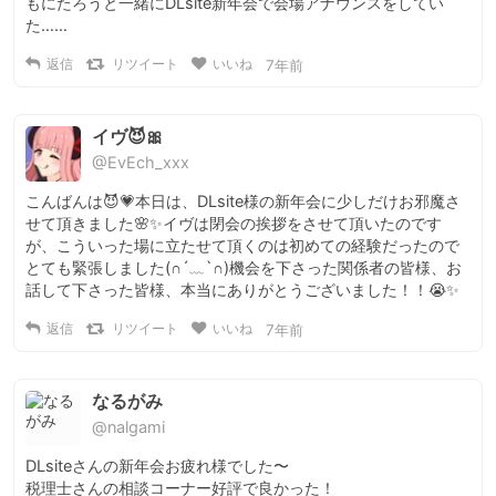
もにたろうと一緒にDLsite新年会で会場アナウンスをしてい
た……
返信
リツイート
いいね
7年前
イヴ😈🎀
@EvEch_xxx
こんばんは😈💗本日は、DLsite様の新年会に少しだけお邪魔さ
せて頂きました🌸✨イヴは閉会の挨拶をさせて頂いたのです
が、こういった場に立たせて頂くのは初めての経験だったので
とても緊張しました(∩´﹏`∩)機会を下さった関係者の皆様、お
話して下さった皆様、本当にありがとうございました！！😭✨
返信
リツイート
いいね
7年前
なるがみ
@nalgami
DLsiteさんの新年会お疲れ様でした〜

税理士さんの相談コーナー好評で良かった！
