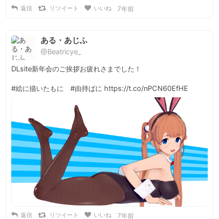
返信
リツイート
いいね
7年前
ある・あじふ
@Beatricye_
DLsite新年会のご挨拶お疲れさまでした！

#絵に描いたもに　#由持ばに https://t.co/nPCN60EfHE
返信
リツイート
いいね
7年前