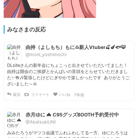
みなさまの反応
由持（よしもち）もに♎新人Vtuber🍒🍆🐟🐯
@moni_yoshimochi
DLsiteさんの新年会にちょこっと出させていただいてました！
由持は開会のご挨拶とかんぱいの音頭をとらせていただきまし
た✨🍻🎶緊張したけどにぎやかで楽しかったです  ありがとうご
ざいました～♎
返信
リツイート
いいね
7年前
赤月ゆに 🦇 C95グッズBOOTH予約受付中
@AkatsukiUNI
みみたろうがマツコ会議でふわふわしてる一方、ゆにたろうは