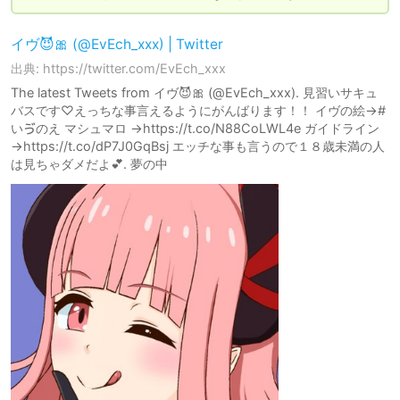
イヴ😈🎀 (@EvEch_xxx) | Twitter
出典: https://twitter.com/EvEch_xxx
The latest Tweets from イヴ😈🎀 (@EvEch_xxx). 見習いサキュ
バスです♡えっちな事言えるようにがんばります！！ イヴの絵→#
いゔのえ マシュマロ →https://t.co/N88CoLWL4e ガイドライン
→https://t.co/dP7J0GqBsj エッチな事も言うので１８歳未満の人
は見ちゃダメだよ💕. 夢の中