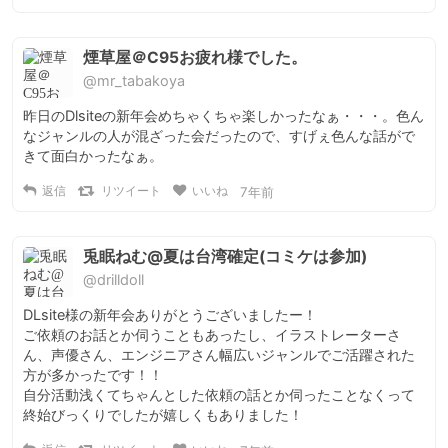
煙草屋＠C95お疲れ様でした。
@mr_tabakoya
昨日のDlsiteの新年会めちゃくちゃ楽しかったなぁ・・・。色ん
なジャンルの人が混ざった会だったので、すげぇ色んな話がで
きて面白かったなぁ。
返信
リツイート
いいね
7年前
兎眠ねむ@夏は台湾確定(コミケは参加)
@drilldoll
DLsite様の新年会ありがとうございましたー！

ご依頼のお話とか伺うこともあったし、イラストレーターさ
ん、声優さん、エンジニアさん幅広いジャンルでご活躍された
方が多かったです！！

自分活動浅くてちゃんとした依頼の話とか伺ったことなくって
終始びっくりでしたが嬉しくもありました！