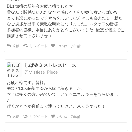
DLsite様の新年会お疲れ様でした☆

雪なんて関係ないんだな〜と感じるくらい参加者いっぱいw

とても楽しかったです☆お久しぶりの方々にも会えたし、新た
なご挨拶が出来て素敵な時間になりました。スタッフの皆様、
参加者の皆様、本当にありがとうございました!!後ほど個別でご
挨拶させて下さいませ♫
返信
リツイート
いいね
7年前
しば＠ミストレスピース
@Mistless_Piece
お疲れ様です。皆様。

先ほどDLsite新年会から家に着きました。

本当に多くの方が来ていて、とてもエネルギーをもらいまし
た！

行くかどうか直前まで迷ってたけど、来て良かった！
返信
リツイート
いいね
7年前