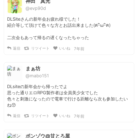
神田 真光
@evp90d
DLSiteさんの新年会お疲れ様でした！

紹介等して頂けて色々な方とお話出来ました(ฅ･ิω･ิฅ)

二次会もあって帰るの遅くなったちゃった
返信
リツイート
いいね
7年前
まぁ坊
@mabo151
DLsiteの新年会から帰ったでよ

思った通りエロRPG製作者は全員美少女でした

色々と刺激になったので電車で行ける距離なら次も参加したい
ね😙
返信
リツイート
いいね
7年前
ボンゾウ@甘とろ屋