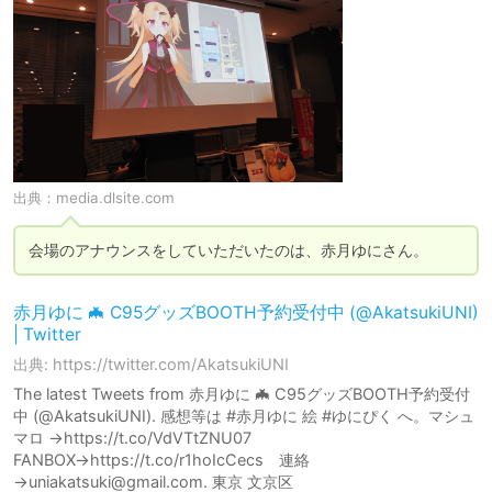
出典：
media.dlsite.com
会場のアナウンスをしていただいたのは、赤月ゆにさん。
赤月ゆに 🦇 C95グッズBOOTH予約受付中 (@AkatsukiUNI)
| Twitter
出典: https://twitter.com/AkatsukiUNI
The latest Tweets from 赤月ゆに 🦇 C95グッズBOOTH予約受付
中 (@AkatsukiUNI). 感想等は #赤月ゆに 絵 #ゆにぴく へ。マシュ
マロ →https://t.co/VdVTtZNU07
FANBOX→https://t.co/r1hoIcCecs 連絡
→uniakatsuki@gmail.com. 東京 文京区