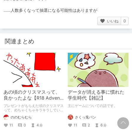
……人数多くなって抽選になる可能性はありますが
いいね
0
関連まとめ
あの頃のクリスマスって、
データが消える事に慣れた
良かったよな【R18 Advent
学生時代【雑記】
Calendar 2024】
プレゼントがもらえた頃のクリスマス
主にゲームについての話です。
って、めちゃくちゃキラキラしていま
したよね。あの頃のワクワク感を返し
さくっ兎パン
ののむらむら
て欲しい。DLチャンネルR18 Advent
Calendar 2024の12/25分の記事で
11
2
6
11
0
4
分
分
す。