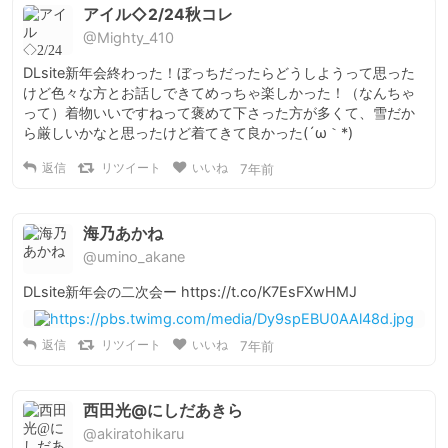
アイル◇2/24秋コレ
@Mighty_410
DLsite新年会終わった！ぼっちだったらどうしようって思った
けど色々な方とお話しできてめっちゃ楽しかった！（なんちゃ
って）着物いいですねって褒めて下さった方が多くて、雪だか
ら厳しいかなと思ったけど着てきて良かった(´ω｀*)
返信
リツイート
いいね
7年前
海乃あかね
@umino_akane
DLsite新年会の二次会ー https://t.co/K7EsFXwHMJ
返信
リツイート
いいね
7年前
西田光@にしだあきら
@akiratohikaru