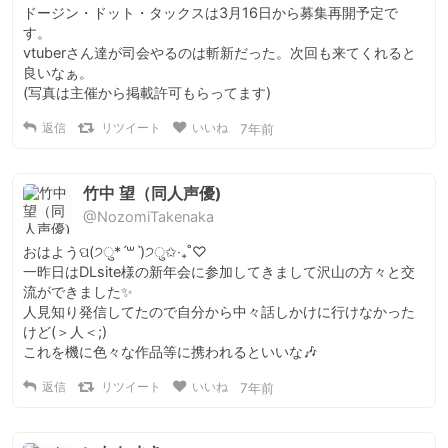
ドージン・ドット・タックスは3月16日から募集再開予定で
す。

vtuberさん達が司会やるのは斬新だった。次回も来てくれると
良いなぁ。

(写真は主催から掲載許可もらってます)
返信
リツイート
いいね
7年前
竹中 望（同人声優)
@NozomiTakenaka
おはようପ(੭ु*ˊ꒳​ˋ)੭ु✩‧₊˚♡

一昨日はDLsite様の新年会に参加してきまして沢山の方々と交
流ができました✨

人見知り発信してたので自分から中々話しかけに行けなかった
けど(＞人＜;)

これを機に色々な作品等に携われるといいな🎶
返信
リツイート
いいね
7年前