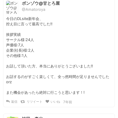
ボンゾウ@甘とろ屋
@Amatoroya
今日のDLsite新年会、

控え目に言って最高でした!!

挨拶実績

サークル様:24人

声優様:7人

企業(社長)様:2人

その他様:1人

お話して頂いた方、本当にありがとうございました!!

お話するのがすごく楽しくて、全っ然時間が足りませんでした
orz

また機会があったら絶対に行こうと思います！!
返信
リツイート
いいね
7年前