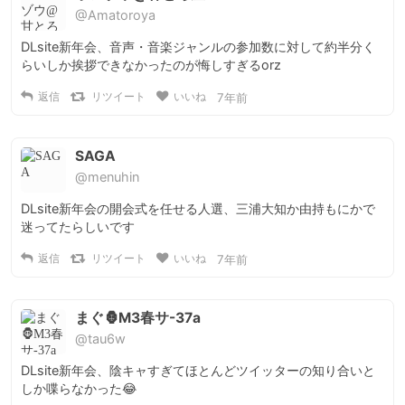
@Amatoroya
DLsite新年会、音声・音楽ジャンルの参加数に対して約半分く
らいしか挨拶できなかったのが悔しすぎるorz
返信
リツイート
いいね
7年前
SAGA
@menuhin
DLsite新年会の開会式を任せる人選、三浦大知か由持もにかで
迷ってたらしいです
返信
リツイート
いいね
7年前
まぐ🦍M3春サ-37a
@tau6w
DLsite新年会、陰キャすぎてほとんどツイッターの知り合いと
しか喋らなかった😂