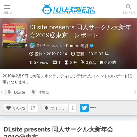
DLチャンネル
MENU
SEARCH
DLsite presents 同人サークル大新年
会2019@東京 レポート
DLチャンネル・Pommu運営
投稿：2019.02.14
更新：2019.02.14
その他
1557 view
1
3
0
分
作品
2019年2月9日に御茶ノ水ソラシティにて行われたイベントのレポート記
事となります。
DLsite
体験談
いいね
27
ウォッチ
2
DLsite presents 同人サークル大新年会