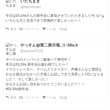
いたちまき
@itachimaki
今日はDLsiteさんの新年会に参加させていただきました٩( 'ω' )و

いろんな方と交流できて刺激的で楽しかったー！
返信
リツイート
いいね
7年前
やっすん@第二展示場_コ-38a,b
@yassun1128
サークルのメンバーとご飯食べて帰宅中！

本日はDLSite 新年会お疲れ様でした〜！

イラストレーター、ゲームクリエイター、声優さんなど普段な
かなか接点がなかった方達とお話しできて充実した1日になりま
した！  そして楽しかった！

みなさんお話し頂きありがとうございました〜！！

#DLSite新年会
返信
リツイート
いいね
7年前