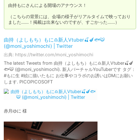
由持もにさんによる開場のアナウンス！

（こちらの背景には、会場の様子がリアルタイムで映っており
ました……！掲載は出来ないのですが、すごかった……）
由持（よしもち）もに♎新人Vtuber🍒🍆🐟🐯
(@moni_yoshimochi) | Twitter
出典: https://twitter.com/moni_yoshimochi
The latest Tweets from 由持（よしもち）もに♎新人Vtuber🍒🍆
🐟🐯 (@moni_yoshimochi). 新人バーチャルYouTuberです タグ：
#もに生 #絵に描いたもに お仕事やコラボのお誘いはDMにお願い
します. PICOPICOSOFT
赤月ゆに 様