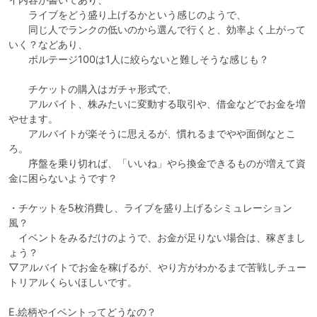
　　ライブをどう盛り上げるかという感じのようで、

　　同じ人でランクの低いのから選んで行くと、効率よく上がって
いく？などあり、

　　ボルテージ100は1人に絞らないと難しそうな感じも？

　　チケットの購入はガチャ形式で、

　　アルバイト、株みたいに変動する取引や、借金などでお金を増
やせます。

　　アルバイトが楽そうに思えるが、慣れるまでやや面倒なとこ
ろ。

　　序盤を乗り切れば、「いいね」やら換金できるものが増えて資
金に困らないようです？

・チケットを5枚消費し、ライブを盛り上げるシミュレーション
風？

　イベントをみるだけのようで、お金が足りない場合は、稼ぎまし
ょう？

▽アルバイトでお金を稼げるが、やり方がわかるまで苦戦しチュー
トリアルくらいほしいです。

E.絵柄やイベントってどうなの？
