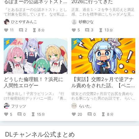
るぽまーの公認ネットスト
2026に行ってきた
ーカー』になったのか【出
『とあるぽまーの公認ネトスト』とし
正直、過去１・２を争う見応えと満足
会い編】
て対象を監視しています。 なぜ私は
感、これを標準値にしちゃダメな見本
このような行動をとるに至ったのか。
かも
ひとやすみんこ
砂糖ひな
これまでのあゆみを振り返ります。
11
2
8
5
3
13
分
分
どうした倫理観！？浜死に
【実話】交際2ヶ月で逆アナ
人間性エロゲー
ル責めをされた話。【ペニ
バン】
『掻き出し！子宮ラビリンス』 『行
彼女との交際2ヶ月目でお尻を責めら
け!! 秘密結社デッドバニー団』 『勇者
れる事になった男のお話です。 らい
ミアとツンツン猫サキュバス ~それで
た。のエチエチ体験談#2【逆アナ
フリッツ
らいた。
も勇者はコロせない!~』 『めいどいん
ル】
めいど！』 本記事はねくすとテーマ
5
0
15
20
0
8
分
分
「人に薦めづらいけど好きな作
品」”ではない”です。 好きだったら人
に薦めるのは当たり前だよなぁ！？
DLチャンネル公式まとめ