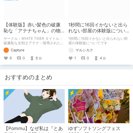
【体験版】赤い髪色の破廉
1秒間に16回イかないと出ら
恥な「アテナちゃん」の物
れない部屋の体験版につい
語【行動記録】
て
サークル：WHITE TIGER タイトル：
1秒間に16回イかないと出られない部
破廉恥な女戦士アテナ - 陵辱された乙
屋の体験版についてです
女た(体験版) 予告開始日：2020年12
Capture
マルシカク
月09日 予告作品の体験版の内容を中
心に紹介しているまとめ記事です。
9
0
8
1
0
4
分
分
体験版の「ネタバレ」を含んだ内容を
まとめているので、苦手な方は注意し
て下さい。
おすすめのまとめ
【Pommu】なぜ私は『とあ
ゆずソフトソングフェス