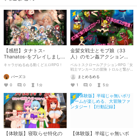
【感想】タナトス-
金髪女戦士とモブ娘（33
Thanatos-をプレイしまし
人）のモン姦アクション
た。【ネタバレ注意】
RPG「女戦士マンカースの
キャラがぬるぬる動くどエロRPG！
ベルトスクロールアクションRPG「女
冒険 トロルと繋がれし姫
戦士マンカースの冒険 トロルと繋が
れし姫君」の紹介です。
君」
バーズコ
まとめるめる
0
0
1
1
0
5
分
分
【体験版】寝取らせ特化の
【体験版】半端じゃ無いボ