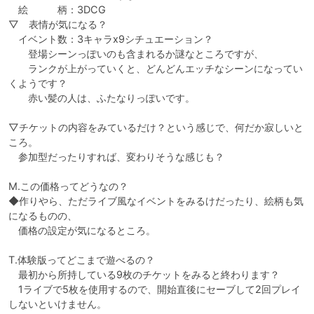
　絵　　　柄：3DCG

▽　表情が気になる？

　イベント数：3キャラx9シチュエーション？

　　登場シーンっぽいのも含まれるか謎なところですが、

　　ランクが上がっていくと、どんどんエッチなシーンになってい
くようです？

　　赤い髪の人は、ふたなりっぽいです。

▽チケットの内容をみているだけ？という感じで、何だか寂しいと
ころ。

　参加型だったりすれば、変わりそうな感じも？

M.この価格ってどうなの？

◆作りやら、ただライブ風なイベントをみるけだったり、絵柄も気
になるものの、

　価格の設定が気になるところ。

T.体験版ってどこまで遊べるの？

　最初から所持している9枚のチケットをみると終わります？

　1ライブで5枚を使用するので、開始直後にセーブして2回プレイ
しないといけません。
