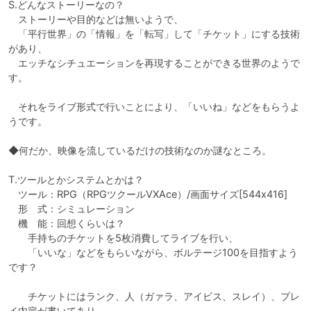
S.どんなストーリーなの？

　ストーリーや目的などは無いようで、

　「平行世界」の「情報」を「転写」して「チケット」にする技術
があり、

　エッチなシチュエーションを再現することができる世界のようで
す。

　それをライブ形式で行いことにより、「いいね」などをもらうよ
うです。

◆何だか、映像を流しているだけの技術なのか謎なところ。

T.ツールとかシステムとかは？

　ツール：RPG（RPGツクールVXAce）/画面サイズ[544x416]

　形　式：シミュレーション

　機　能：回想くらいは？

　　手持ちのチケットを5枚消費してライブを行い、

　　「いいな」などをもらいながら、ボルテージ100を目指すよう
です？

　　チケットにはランク、人（ガァラ、アイビス、スレイ）、プレ
イ内容が書いてあり、
