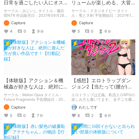
日常を過ごしたい人にオス
リュームが楽しめる、大冒
スメ！【行動記録】
険ファンタジー！【行動記
サークル：みじいし タイトル：傭兵
サークル：スタジオドビー タイト
録】
団NTR 作品販売日：2021年09月29
ル：竜と大剣 予告開始日：2021年12
日 発売済みの作品の体験版の内容を
月11日 作品販売日：- 予告作品の体験
Capture
Capture
中心に紹介しているまとめ記事です。
版の内容を中心に紹介しているまとめ
体験版の「ネタバレ」を含んだ内容を
記事です。 体験版の「ネタバレ」を
4
0
9
5
0
6
分
分
まとめているので、苦手な方は注意し
含んだ内容をまとめているので、苦手
て下さい。
な方は注意して下さい。
【体験版】アクション＆機
【感想】エロトラップダン
械姦が好きな人は、絶対に
ジョン2【当たって(腰が)砕
遊んだ方が良い作品です！
けろ(意味深)なRPG】
サークル：Melon Opus タイトル：
エロトラップは正義。私流エロRPGの
【行動記録】
Future Fragments 予告開始日：2021
楽しみ方も書いてます。 女子ニモ勝
年08月13日 作品販売日：- 予告作品
テズさんのエロトラップダンジョン2
Capture
わたしです
の体験版の内容を中心に紹介している
の感想記事です。 他にも感想記事を
まとめ記事です。 体験版の「ネタバ
書いてますので良かったらどうぞで
5
0
7
8
2
6
分
分
レ」を含んだ内容をまとめているの
す！
で、苦手な方は注意して下さい。