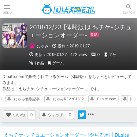
DLチャンネル
MENU
SEARCH
2018/12/23 [体験版]えちチケ-シチュ
エーションオーダー-
にゃみ
投稿：2019.01.27
更新：2019.01.27
172 view
0
7
分
ゲーム
1
作品
DLsite.comで販売されているゲーム（体験版）をちょっとレビューして
みます。

作品は「えちチケ-シチュエーションオーダー-」です。
にゃみ個別記事
にゃみREV201812
DLsite.com
体験
いいね
0
ウォッチ
0
えちチケ-シチュエーションオーダー- [やちる屋] | DLsite