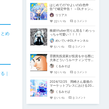
はじめての"やよいの白色申
告"で確定申告！ ～DLチャンネ
ル・アフィリエイト副業・株式
リリアス
投資～
22
0
いいね
コメント
株娘Vtuber兜りん現る！めっっ
まとめ
っちゃ可愛い！！！！
めいでい＠DLチャンネル
5
0
いいね
コメント
雰囲気投資家が投資をやる際に
大体どういうルーティンでサイ
トをチェックしているか教える
くるみそば
よ！
10
0
いいね
コメント
する｜
2024/12/25 岡崎さん最後の
マーケットプレスにおける2025
年の見通し
くるみそば
0
0
いいね
コメント