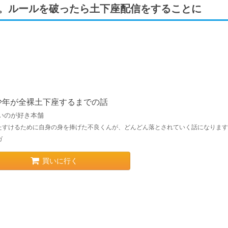
定。ルールを破ったら土下座配信をすることに
少年が全裸土下座するまでの話
いのが好き本舗
たすけるために自身の身を捧げた不良くんが、どんどん落とされていく話になります
ガ
買いに行く