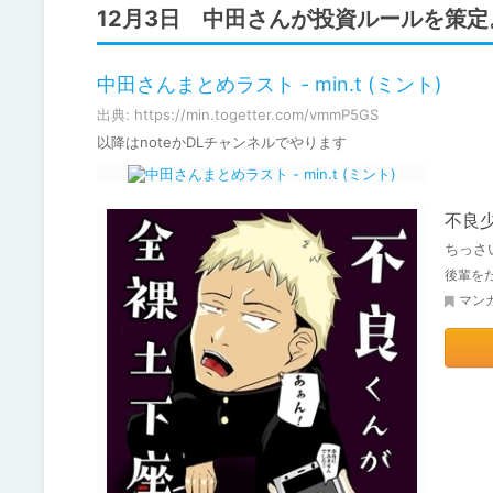
12月3日 中田さんが投資ルールを策
中田さんまとめラスト - min.t (ミント)
出典: https://min.togetter.com/vmmP5GS
以降はnoteかDLチャンネルでやります
不良
ちっさ
後輩を
マン