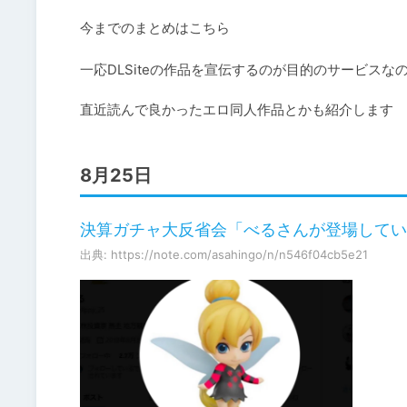
今までのまとめはこちら
一応DLSiteの作品を宣伝するのが目的のサービスなの
直近読んで良かったエロ同人作品とかも紹介します
8月25日
決算ガチャ大反省会「べるさんが登場してい
出典: https://note.com/asahingo/n/n546f04cb5e21