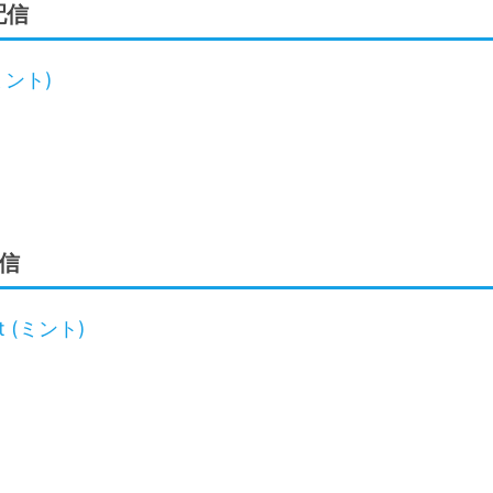
配信
ミント)
信
 (ミント)