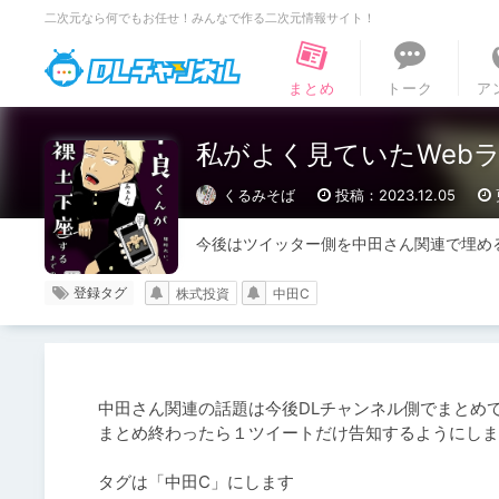
二次元なら何でもお任せ！みんなで作る二次元情報サイト！
DLチャンネル
まとめ
トーク
ア
私がよく見ていたWeb
くるみそば
投稿：2023.12.05
今後はツイッター側を中田さん関連で埋め
登録タグ
株式投資
中田C
中田さん関連の話題は今後DLチャンネル側でまとめて
まとめ終わったら１ツイートだけ告知するようにしま
タグは「中田C」にします