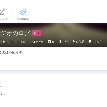
ンテナ
Pommu
ラジオのログ
マンガ
更新：2023.12.05
124 view
0
1
5
分
作品
るのはやめます。


す。
