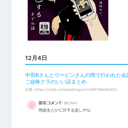
12月4日
中田Bさんとウーピンさんの間で行われた会
ご@株クラのいい話まとめ
出典: https://note.com/asahingo/n/n49574bb5e925