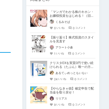
「マンガでわかる株のキホン・
お嬢様投資をはじめる！（旧サ
クラ姫ネリマ証券）」は投資入
くるみそば
門本の決定版！
0
0
いいね
コメント
【振り返り】株式投資のスタイ
ルを見直す
アラート小倉
1
0
いいね
コメント
クリスタEXを実質0円で使い続
けられる（たぶん）唯一の方法
【絵描き必見】
あるてぃめっともいもい
24
0
いいね
コメント
【やらなきゃ損】確定申告で配
当金を取り戻せ！
リリアス
9
0
いいね
コメント