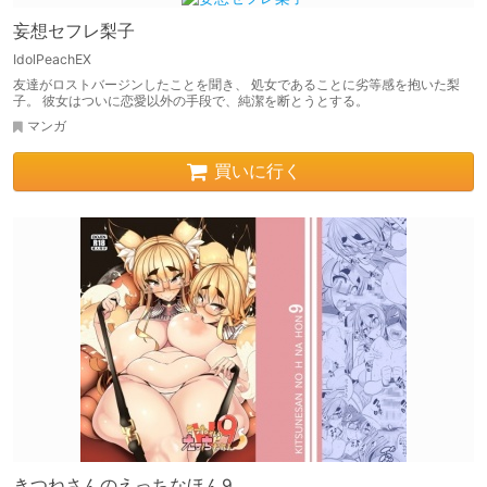
妄想セフレ梨子
IdolPeachEX
友達がロストバージンしたことを聞き、 処女であることに劣等感を抱いた梨
子。 彼女はついに恋愛以外の手段で、純潔を断とうとする。
マンガ
買いに行く
きつねさんのえっちなほん9