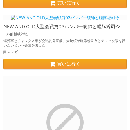
買いに行く
NEW AND OLD大型会戦篇03パンパ―統帥と艦隊総司令
LSS的機械陣地
連邦軍とチャックス軍が会戦勃発直前、大統領が艦隊総司令とテレビ会談を行
いたいという要請を出した…
マンガ
買いに行く