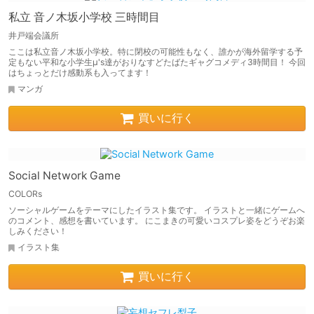
私立 音ノ木坂小学校 三時間目
井戸端会議所
ここは私立音ノ木坂小学校。特に閉校の可能性もなく、誰かが海外留学する予
定もない平和な小学生μ's達がおりなすどたばたギャグコメディ3時間目！ 今回
はちょっとだけ感動系も入ってます！
マンガ
買いに行く
Social Network Game
COLORs
ソーシャルゲームをテーマにしたイラスト集です。 イラストと一緒にゲームへ
のコメント、感想を書いています。 にこまきの可愛いコスプレ姿をどうぞお楽
しみください！
イラスト集
買いに行く