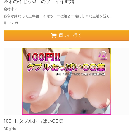
終末のイゼッ○ーのフェイイ結婚
廢材小R
戦争が終わって三年後、イゼッ○ーは姫と一緒に甘々な生活を送り…
マンガ
買いに行く
100円! ダブルおっぱいCG集
3Dgirls