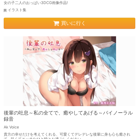
女の子二人のおっぱい3DCG画像作品!
イラスト集
買いに行く
後輩の吐息～私の全てで、癒やしてあげる～バイノーラル
録音
Ak Voice
貴方の幸せだけを考えてくれる、可愛くてデレデレな後輩に身も心も癒され
て…甘くてエッチなひと時とお過ごしください