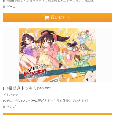
E-moteで動くインタラクティブぬるぬるアニメーション。第3弾。
ゲーム
買いに行く
μ’s寝起きドッキリproject
イトハナナ
のぞにこがμ’sメンバーに寝起きドッキリを仕掛けていきます!
マンガ