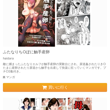
ふたなりち○ぽに触手産卵
haidara
敵に捕まったふたなりエルフが触手産卵の実験台にされ、尿道姦されたりき○
たまに産卵されたり尿道から触手を出産して快楽に狂っていくマンガです。プ
チCG集付き。
マンガ
買いに行く