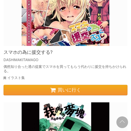
スマホの為に援交する?
DASHIMAKITAMAGO
偶然知り合った透の提案でスマホを買ってもらう代わりに援交を持ちかけられ
る。
イラスト集
買いに行く