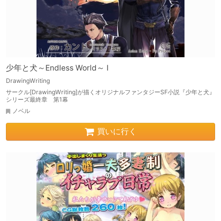
少年と犬～Endless World～ I
DrawingWriting
サークル[DrawingWriting]が描くオリジナルファンタジーSF小説『少年と犬』
シリーズ最終章 第1幕
ノベル
買いに行く