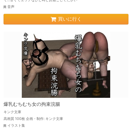
音声
買いに行く
爆乳むちむち女の拘束浣腸
キンク文庫
高画質 100枚 企画・制作: キンク文庫
イラスト集