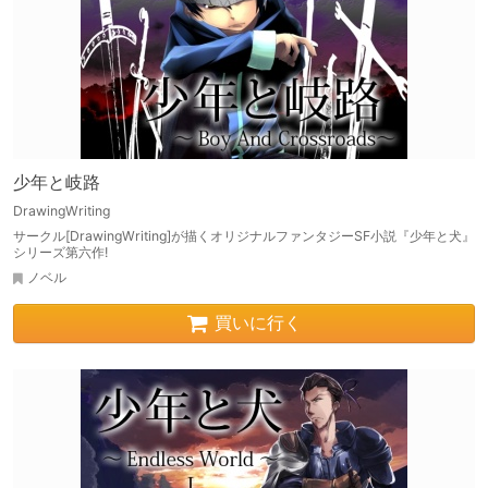
少年と岐路
DrawingWriting
サークル[DrawingWriting]が描くオリジナルファンタジーSF小説『少年と犬』
シリーズ第六作!
ノベル
買いに行く