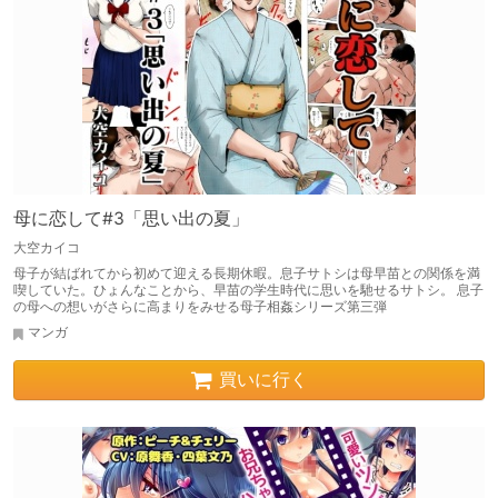
母に恋して#3「思い出の夏」
大空カイコ
母子が結ばれてから初めて迎える長期休暇。息子サトシは母早苗との関係を満
喫していた。ひょんなことから、早苗の学生時代に思いを馳せるサトシ。 息子
の母への想いがさらに高まりをみせる母子相姦シリーズ第三弾
マンガ
買いに行く