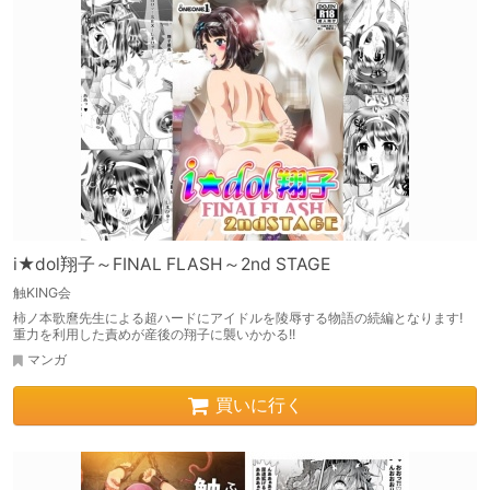
i★dol翔子～FINAL FLASH～2nd STAGE
触KING会
柿ノ本歌麿先生による超ハードにアイドルを陵辱する物語の続編となります!
重力を利用した責めが産後の翔子に襲いかかる!!
マンガ
買いに行く