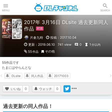
DLチャンネル
MENU
SEARCH
2017年 3月16日 DLsite 過去更新同人
作品
片倉九時
投稿：2017.10.04
更新：2019.06.10
741 view
0
1
分以内
その他
55
作品
55作品です

たまにはやらんとな
DLsite
同人作品
20171003
いいね
0
ウォッチ
0
過去更新の同人作品！