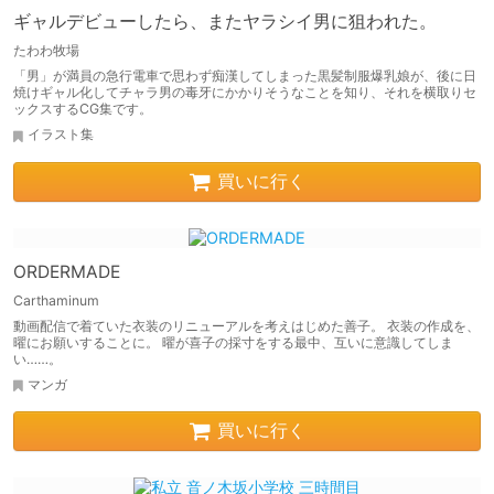
ギャルデビューしたら、またヤラシイ男に狙われた。
たわわ牧場
「男」が満員の急行電車で思わず痴漢してしまった黒髪制服爆乳娘が、後に日
焼けギャル化してチャラ男の毒牙にかかりそうなことを知り、それを横取りセ
ックスするCG集です。
イラスト集
買いに行く
ORDERMADE
Carthaminum
動画配信で着ていた衣装のリニューアルを考えはじめた善子。 衣装の作成を、
曜にお願いすることに。 曜が喜子の採寸をする最中、互いに意識してしま
い……。
マンガ
買いに行く