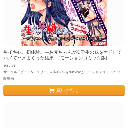
生イキ妹、初体験。―お兄ちゃんが○学生の妹をオドして
ハメてハメまくった結果―(モーションコミック版)
survive
サークル「ピーチ&チェリー」の妹CG集をsurviveがモーションコミックに!
動画
買いに行く