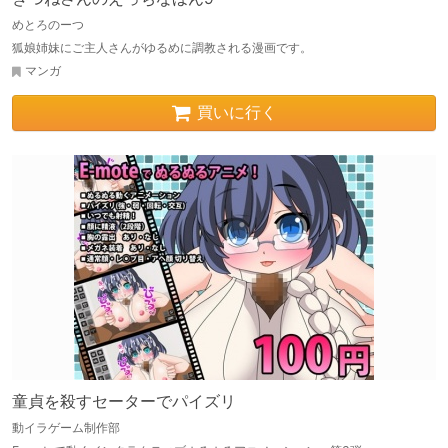
めとろのーつ
狐娘姉妹にご主人さんがゆるめに調教される漫画です。
マンガ
買いに行く
童貞を殺すセーターでパイズリ
動イラゲーム制作部