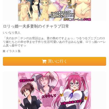
ロリっ婚一夫多妻制のイチャラブ日常
いいなり美人
「夫のおチ〇チンのお世話はぁ、妻の務めですよぉっ」つるつるプニプニのロ
リ嫁たちとの幸せ孕ませ子作り生活!可愛いあの子はみんな嫁、ロリっ娘ハーレ
ム真っ最中ですッ
イラスト集
買いに行く