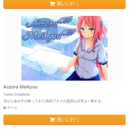
買いに行く
Aozora Meikyuu
Yume Creations
空から女の子が降ってきた!高松アオイの退屈な日常は一変する。
ゲーム
買いに行く