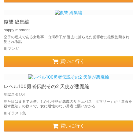
復讐 総集編
happy moment
空手の達人である女刑事、白河孝子が 過去に捕らえた犯罪者に拉致監禁され
犯される話
マンガ
買いに行く
レベル100勇者伝説その2 天使が悪魔編
地獄スタジオ
見た目はまるで天使、しかし性格が悪魔のサキュバス「タマリー」が「童貞を
殺す魔法」の数々で、女に耐性のない勇者に襲いかかる!
イラスト集
買いに行く