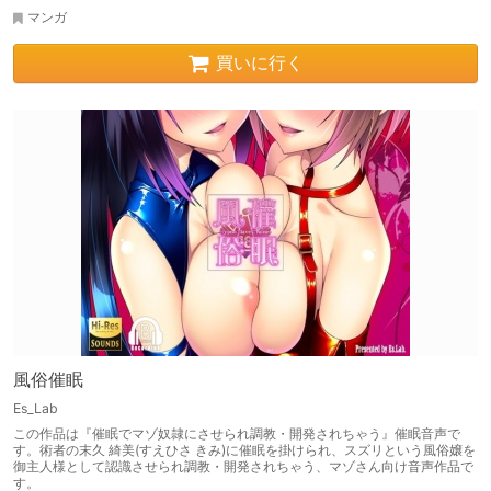
マンガ
買いに行く
風俗催眠
Es_Lab
この作品は『催眠でマゾ奴隷にさせられ調教・開発されちゃう』催眠音声で
す。術者の末久 綺美(すえひさ きみ)に催眠を掛けられ、スズリという風俗嬢を
御主人様として認識させられ調教・開発されちゃう、マゾさん向け音声作品で
す。