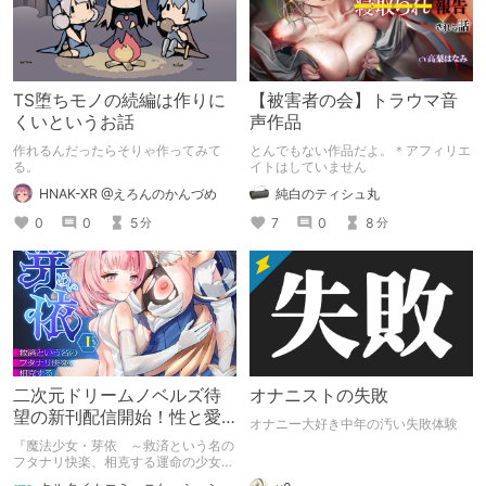
TS堕ちモノの続編は作りに
【被害者の会】トラウマ音
くいというお話
声作品
作れるんだったらそりゃ作ってみて
とんでもない作品だよ。＊アフィリエ
る。
イトはしていません
HNAK-XR @えろんのかんづめ
純白のティシュ丸
0
0
5
7
0
8
分
分
二次元ドリームノベルズ待
オナニストの失敗
望の新刊配信開始！性と愛
オナニー大好き中年の汚い失敗体験
が渦巻く、ファンタジー官
『魔法少女・芽依 ～救済という名の
能小説開幕！
フタナリ快楽、相克する運命の少女た
ち～』 小説：089タロー イラス