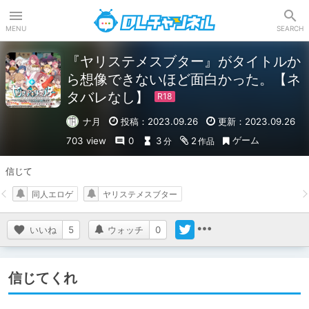
DLチャンネル
MENU
SEARCH
『ヤリステメスブター』がタイトルか
ら想像できないほど面白かった。【ネ
タバレなし】
ナ月
投稿：2023.09.26
更新：2023.09.26
ゲーム
703 view
0
3
2
分
作品
信じて
同人エロゲ
ヤリステメスブター
いいね
5
ウォッチ
0
信じてくれ