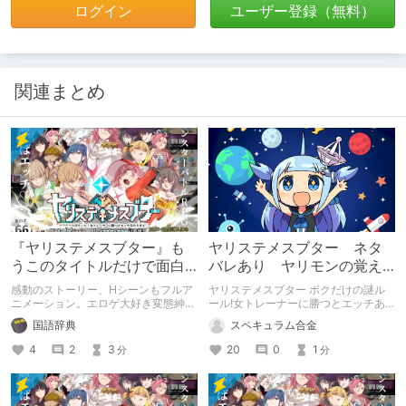
ログイン
ユーザー登録（無料）
関連まとめ
『ヤリステメスブター』も
ヤリステメスブター ネタ
うこのタイトルだけで面白
バレあり ヤリモンの覚え
い
る技、最大能力値一覧 技
感動のストーリー、Hシーンもフルア
ヤリステメスブター ボクだけの謎ル
リスト
ニメーション。エロゲ大好き変態紳
ール!女トレーナーに勝つとエッチあ
士、淑女達は是非買ってほしい作品の
たりまえ のヤリモンの最大能力値を
国語辞典
スペキュラム合金
紹介
まとめたものです。エンドコンテンツ
などの攻略に役に立ててください。
4
2
3
20
0
1
分
分