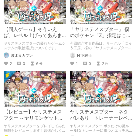
【同人ゲーム】そういえ
「ヤリステメスブター」 僕
ば、レベル上げってあんま
のポケモン「Z」指定はここ
りしたくないかも
です
ヤリステメスブターの優れたゲームシ
今回紹介する作品は、サークル「にゅ
ステムの取捨選択についてです。
う工房」様の「ヤリステメスブター
ボクだけの謎ルール!女トレーナーに
波比良カブン
NTR紳士
勝つとエッチあたりまえ 完全版」に
なります。
2
0
6
1
0
2
分
分
【レビュー】ヤリステメス
ヤリステメスブター ネタ
ブター ～ヤリモンゲットだ
バレあり トレーナーレベ
ぜ！ﾃﾞｯﾃﾞﾃﾞﾃﾞﾃﾞﾃﾞｰ～
ルアップ場所
ヤリステメスブターをプレイしてみた
ヤリステメスブター ボクだけの謎ル
感想をレビューします！昔懐かしくも
ール!女トレーナーに勝つとエッチあ
あり、某国民的ゲームぽくもあり、エ
たりまえのトレーナーレベルのアップ