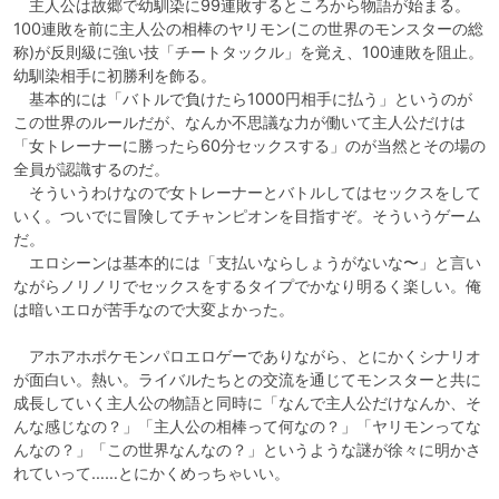
　主人公は故郷で幼馴染に99連敗するところから物語が始まる。
100連敗を前に主人公の相棒のヤリモン(この世界のモンスターの総
称)が反則級に強い技「チートタックル」を覚え、100連敗を阻止。
幼馴染相手に初勝利を飾る。

　基本的には「バトルで負けたら1000円相手に払う」というのが
この世界のルールだが、なんか不思議な力が働いて主人公だけは
「女トレーナーに勝ったら60分セックスする」のが当然とその場の
全員が認識するのだ。

　そういうわけなので女トレーナーとバトルしてはセックスをして
いく。ついでに冒険してチャンピオンを目指すぞ。そういうゲーム
だ。

　エロシーンは基本的には「支払いならしょうがないな〜」と言い
ながらノリノリでセックスをするタイプでかなり明るく楽しい。俺
は暗いエロが苦手なので大変よかった。

　アホアホポケモンパロエロゲーでありながら、とにかくシナリオ
が面白い。熱い。ライバルたちとの交流を通じてモンスターと共に
成長していく主人公の物語と同時に「なんで主人公だけなんか、そ
んな感じなの？」「主人公の相棒って何なの？」「ヤリモンってな
んなの？」「この世界なんなの？」というような謎が徐々に明かさ
れていって……とにかくめっちゃいい。
