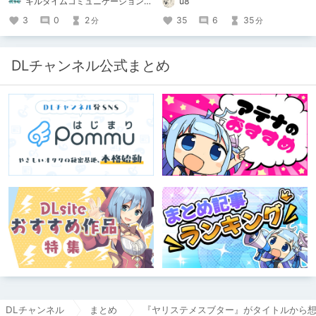
キルタイムコミュニケーション（KTC）の作品を一人でも多くの人に知ってほしい人
u8
ト：鳩春 一気に上・下巻が同時配
信！
3
0
2
35
6
35
分
分
DLチャンネル公式まとめ
DLチャンネル
まとめ
『ヤリステメスブター』がタイトルから