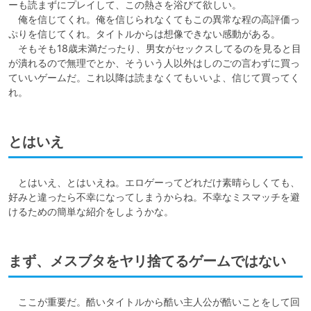
ーも読まずにプレイして、この熱さを浴びて欲しい。

　俺を信じてくれ。俺を信じられなくてもこの異常な程の高評価っ
ぷりを信じてくれ。タイトルからは想像できない感動がある。

　そもそも18歳未満だったり、男女がセックスしてるのを見ると目
が潰れるので無理でとか、そういう人以外はしのごの言わずに買っ
ていいゲームだ。これ以降は読まなくてもいいよ、信じて買ってく
れ。
とはいえ
　とはいえ、とはいえね。エロゲーってどれだけ素晴らしくても、
好みと違ったら不幸になってしまうからね。不幸なミスマッチを避
けるための簡単な紹介をしようかな。
まず、メスブタをヤリ捨てるゲームではない
　ここが重要だ。酷いタイトルから酷い主人公が酷いことをして回