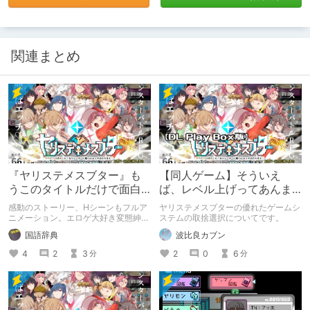
関連まとめ
『ヤリステメスブター』も
【同人ゲーム】そういえ
うこのタイトルだけで面白
ば、レベル上げってあんま
い
りしたくないかも
感動のストーリー、Hシーンもフルア
ヤリステメスブターの優れたゲームシ
ニメーション。エロゲ大好き変態紳
ステムの取捨選択についてです。
士、淑女達は是非買ってほしい作品の
国語辞典
波比良カブン
紹介
4
2
3
2
0
6
分
分