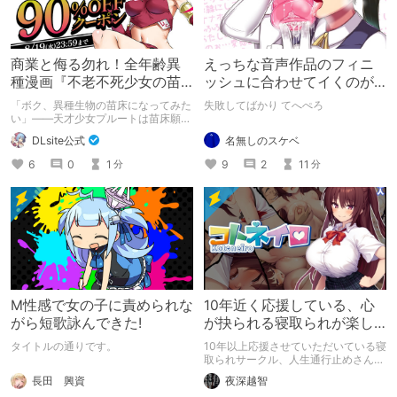
商業と侮る勿れ！全年齢異
えっちな音声作品のフィニ
種漫画『不老不死少女の苗
ッシュに合わせてイくのが
床旅行記』新刊記念1～3巻
下手すぎる【失敗した話】
「ボク、異種生物の苗床になってみた
失敗してばかり てへぺろ
90%オフクーポン配布中✨
い」――天才少女プルートは苗床願望
を叶えるため、不老不死の体を手に入
名無しのスケベ
DLsite公式
れた！ 話題沸騰の全年齢苗床コミッ
クスの新刊が発売開始！ それを記念
9
2
11
6
0
1
分
分
して1～3巻まで90%OFFクーポン配
布いたします！ まだ本作品未体験の
皆さん、多分お好きです。ぜひお試し
ください。
M性感で女の子に責められな
10年近く応援している、心
がら短歌詠んできた!
が抉られる寝取られが楽し
めるサークル
タイトルの通りです。
10年以上応援させていただいている寝
取られサークル、人生通行止めさんの
新作がとても良かったので、新作を中
長田 興資
夜深越智
心に、このサークルのゲームを紹介し