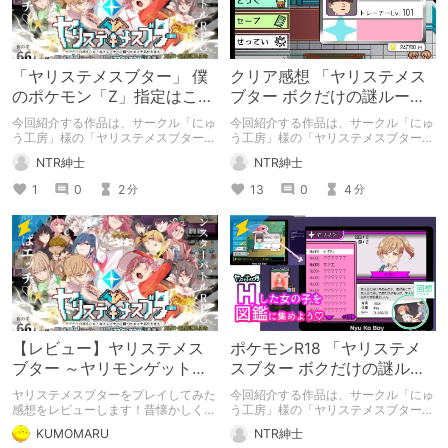
「ヤリステメスブター」 僕
クリア感想 「ヤリステメス
のポケモン「Z」指定はここ
ブター ボクだけの謎ルール!
です
女トレーナーに勝つとエッ
今回紹介する作品は、サークル「にゅ
今回紹介する作品は、サークル「にゅ
チあたりまえ」
う工房」様の「ヤリステメスブター
う工房」様の「ヤリステメスブター
ボクだけの謎ルール!女トレーナーに
ボクだけの謎ルール!女トレーナーに
NTR紳士
NTR紳士
勝つとエッチあたりまえ 完全版」に
勝つとエッチあたりまえ」になりま
なります。
す。 クリア感想になりますので、ネ
1
0
2
13
0
4
分
分
タバレ注意でお願いします。
【レビュー】ヤリステメス
ポケモンR18 「ヤリステメ
ブター ～ヤリモンゲットだ
スブター ボクだけの謎ルー
ぜ！ﾃﾞｯﾃﾞﾃﾞﾃﾞﾃﾞﾃﾞｰ～
ル!女トレーナーに勝つとエ
ヤリステメスブターをプレイしてみた
今回紹介する作品は、サークル「にゅ
ッチあたりまえ」
感想をレビューします！昔懐かしくも
う工房」様の「ヤリステメスブター
あり、某国民的ゲームぽくもあり、エ
ボクだけの謎ルール!女トレーナーに
KUMOMARU
NTR紳士
ッチなゲームです。
勝つとエッチあたりまえ」になりま