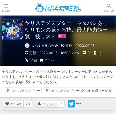
DLチャンネル
MENU
SEARCH
ヤリステメスブター ネタバレあり
ヤリモンの覚える技、最大能力値一
覧 技リスト
スペキュラム合金
投稿：2023.09.07
更新：2023.09.16
18503 view
0
1
分
ゲーム
1
作品
ヤリステメスブター ボクだけの謎ルール!女トレーナーに勝つとエッチあ
たりまえ　のヤリモンの最大能力値をまとめたものです。エンドコンテン
ツなどの攻略に役に立ててください。
ヤリステメスブター
ヤリステメスブター ボクだけの謎ルール!女
いいね
20
ウォッチ
5