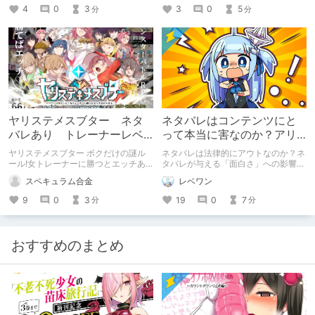
す。
4
0
3
3
0
5
分
分
ヤリステメスブター ネタ
ネタバレはコンテンツにと
バレあり トレーナーレベ
って本当に害なのか？アリ
ルアップ場所
ナシを一旦決着させてみ
ヤリステメスブター ボクだけの謎ル
ネタバレは法律的にアウトなのか？ネ
た！※ネタバレあり
ール!女トレーナーに勝つとエッチあ
タバレが与える「面白さ」への影響な
たりまえのトレーナーレベルのアップ
ど、まとめました。
スペキュラム合金
レベワン
場所をまとめたものです。攻略の参考
になれば幸いです。
9
0
3
19
0
7
分
分
おすすめのまとめ