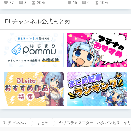
たくて、記事を書かせていただく。
37
8
20
15
0
10
分
分
キミノオモイからずっと好きな熱心な
ファンとしての記事にどうか、お付き
合いいただきたい（2026年7月18日
微修正）
DLチャンネル公式まとめ
DLチャンネル
まとめ
ヤリステメスブター ネタバレあり ヤ