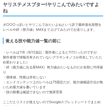
ヤリステメスブター!ヤリこんでみたいですよ
ね
ポ○○○っぽいとヤリこんでみたいよねという訳で最終進化形態を
レベルや絆（努力値）MAXまで上げてみたのでお送りします。
覚える技や能力値一覧の前に
・レベルは118（9/12追記：製作者によると117だったのですが、
製作者側で情報共有されていないグラサンキノコが存在していたた
め変わりました）

・絆（能力値に出る星MAX）努力値みたいなものだが全部に均等振
り

・個体値、性格は存在しない

・エンドコンテンツ上のレベルは75固定だが、能力値確認方法が無
いため最大値を書いています

・技の順番は確認できないので無茶苦茶

ここだとリストが使えないのでGoogleスプレッドシートでまとめ