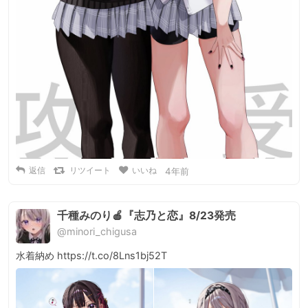
返信
リツイート
いいね
4年前
千種みのり🍎『志乃と恋』8/23発売
@minori_chigusa
水着納め https://t.co/8Lns1bj52T