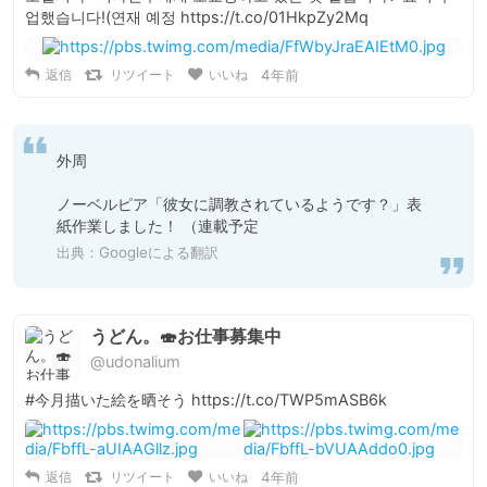
업했습니다!(연재 예정 https://t.co/01HkpZy2Mq
返信
リツイート
いいね
4年前
外周

ノーベルピア「彼女に調教されているようです？」表
紙作業しました！ （連載予定
出典：Googleによる翻訳
うどん。🍣お仕事募集中
@udonalium
#今月描いた絵を晒そう https://t.co/TWP5mASB6k
返信
リツイート
いいね
4年前