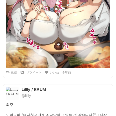
返信
リツイート
いいね
4年前
Lillly / RAUM
@lillly____
외주

노벨피아 "여자친구에게 조교당하고 있는 것 같습니다?"표지작