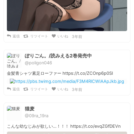
返信
リツイート
いいね
3年前
ぽりごん。/読みえる2巻発売中
@poligon046
金髪青シャツ素足ローファー https://t.co/ZCOnp6p0SI
返信
リツイート
いいね
3年前
猫麦
@09ra_19ra
こんな幼なじみが欲しい…！！！ https://t.co/evqZGfDEVn