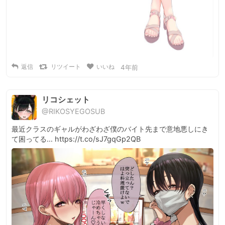
返信
リツイート
いいね
4年前
リコシェット
@RIKOSYEGOSUB
最近クラスのギャルがわざわざ僕のバイト先まで意地悪しにき
て困ってる… https://t.co/sJ7gqGp2QB