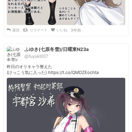
返信
リツイート
いいね
3年前
ふゆき(七原冬雪)/日曜東N23a
@fuyuki007
昨日のオリキャラ整えた

(けっこう気に入った) https://t.co/QMDZEochta