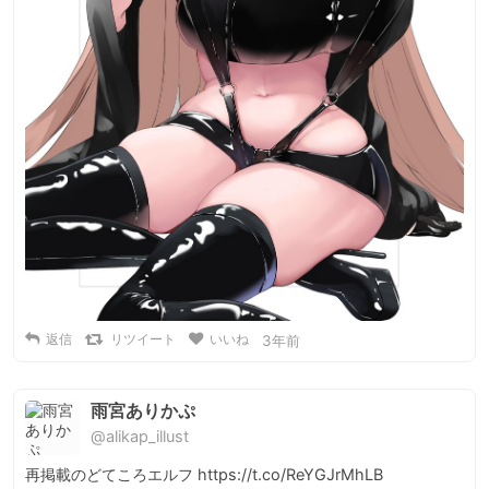
返信
リツイート
いいね
3年前
雨宮ありかぷ
@alikap_illust
再掲載のどてころエルフ https://t.co/ReYGJrMhLB