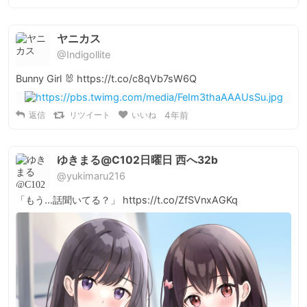
ヤニカス
@Indigollite
Bunny Girl 🐰 https://t.co/c8qVb7sW6Q
返信
リツイート
いいね
4年前
ゆきまる@C102日曜日 西へ32b
@yukimaru216
「もう…話聞いてる？」 https://t.co/ZfSVnxAGKq