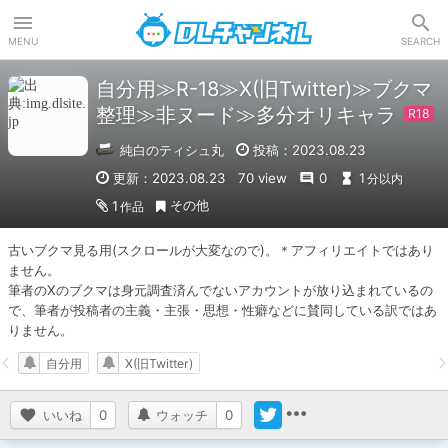
DLチャンネル
MENU
SEARCH
自分用≫R-18≫X(旧Twitter)≫ブクマ
整理≫非ヌード≫多分オリキャラ
純白のティシュ丸
投稿：2023.08.23
更新：2023.08.23
70 view
0
1
分以内
その他
1
作品
古いブクマ見る用(スクロールが大変なので)。＊アフィリエイトではあり
ません。

筆者のXのブクマは身元調査済んでないアカウントが放り込まれているの
で、筆者が投稿者の主義・主張・思想・性癖などに賛同している訳ではあ
りません。
自分用
X(旧Twitter)
いいね
0
ウォッチ
0