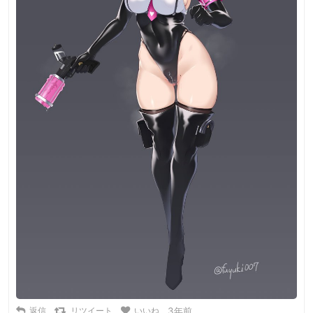
返信
リツイート
いいね
3年前