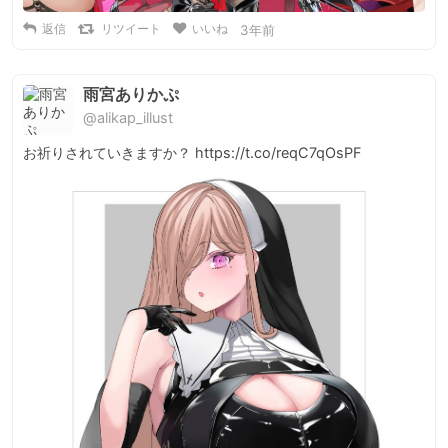
返信
リツイート
いいね
3年前
雨宮ありかぷ
@alikap_illust
お祈りされていきますか？ https://t.co/reqC7qOsPF