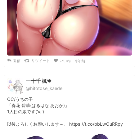
返信
リツイート
いいね
4年前
一十千 楓🍁
@hitotose_kaede
OC/うちの子

「春花 碧華(はるはな あおか)」

1人目の娘です('ω')

以後よろしくお願いします～。 https://t.co/bbLwOuRRpy