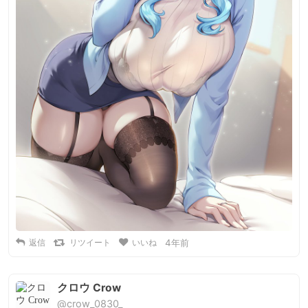
返信
リツイート
いいね
4年前
クロウ Crow
@crow_0830_