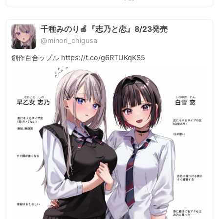
千種みのり🍎『志乃と恋』8/23発売
@minori_chigusa
創作百合ップル https://t.co/g6RTUKqKS5