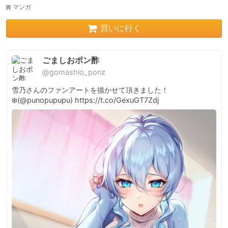
マンガ
買いに行く
ごましおポン酢
@gomashio_ponz
雪乃さんのファンアートを描かせて頂きました！
❄️(@punopupupu) https://t.co/GexuGT7Zdj