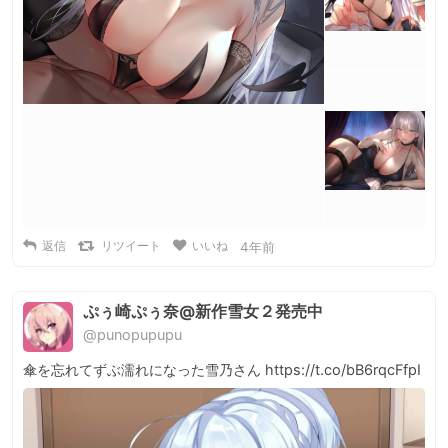
返信
リツイート
いいね
4年前
ぷぅ崎ぷぅ奈@新作雪女２発売中
@punopupupu
傘を忘れてずぶ濡れになった雪乃さん https://t.co/bB6rqcFfpI