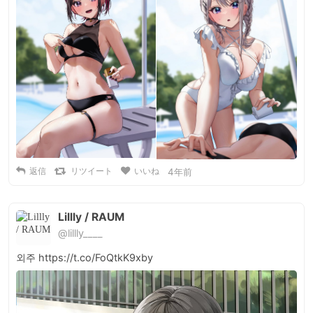
返信
リツイート
いいね
4年前
Lillly / RAUM
@lillly____
외주 https://t.co/FoQtkK9xby