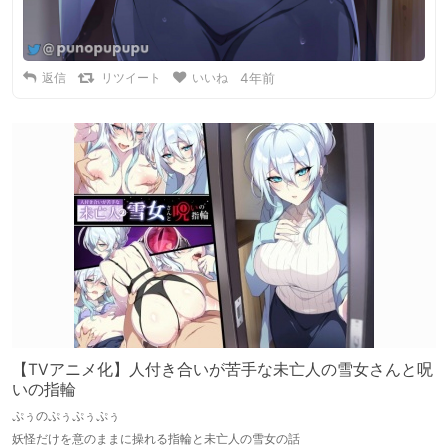
返信
リツイート
いいね
4年前
【TVアニメ化】人付き合いが苦手な未亡人の雪女さんと呪
いの指輪
ぷぅのぷぅぷぅぷぅ
妖怪だけを意のままに操れる指輪と未亡人の雪女の話