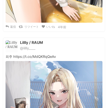
返信
リツイート
いいね
4年前
Lillly / RAUM
@lillly____
외주 https://t.co/MdQKRqQeAv