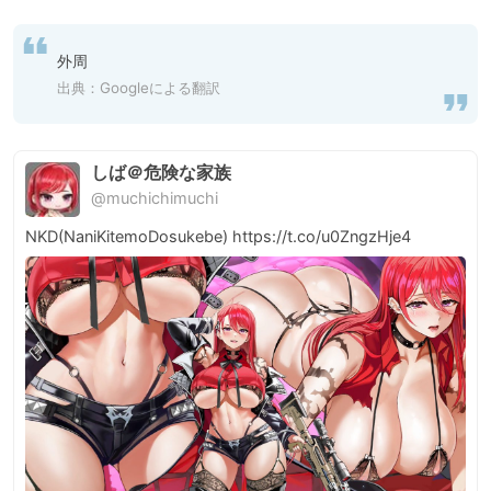
外周
出典：Googleによる翻訳
しば＠危険な家族
@muchichimuchi
NKD(NaniKitemoDosukebe) https://t.co/u0ZngzHje4