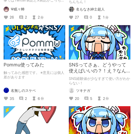
事ではTwitter表記とX表記がごっちゃ
ちんちん！
になっています）
Ψ眠々蝉
名もなき紳士超人
26
2
2
27
0
1
分
分
Pommu使ってみた
SNSってさぁ、どうやって
使えばいいの？！え？なん
触ってみた感想です。 ※意見には個人
でみんなそんなに上手い
差があります
SNS経験値が少なすぎて使い方がわか
の？
らない！
名無しのスケベ
ツキナガ
35
2
6
20
5
2
分
分