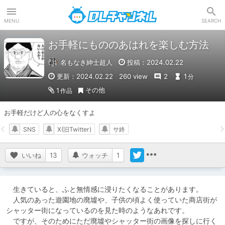
DLチャンネル
MENU
SEARCH
お手軽にもののあはれを楽しむ方法
名もなき紳士超人
投稿：2024.02.22
更新：2024.02.22
260 view
2
1
分
その他
1
作品
お手軽だけど人の心をなくすよ
SNS
X(旧Twitter)
サ終
いいね
13
ウォッチ
1
　生きていると、ふと無情感に浸りたくなることがあります。

　人気のあった遊園地の廃墟や、子供の頃よく使っていた商店街が
シャッター街になっているのを見た時のようなあれです。

　ですが、そのためにただ廃墟やシャッター街の画像を探しに行く