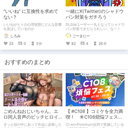
”いいね” に互換性を求めて
一緒にX(Twitter)のシャドウ
ない？
バン対策をガチろう
いいねがヒトの心理状態にどんな影響
DLSiteユーザー一丸となってシャドウ
を及ぼしているのか
バン対策できたらうれしい、な⋯！
しろみ
ごーまにー
23
0
5
82
4
26
分
分
おすすめのまとめ
ごめんねおじいちゃん、エ
【 #C108 】コミケを全力満
ロ同人音声のビッチヒロイ
喫！ ☀C108煩悩フェス☀
ンに名前使って～過去作品
Pommu版のご案内
ずっと頭の中にあって作品に反映した
Ci-en×Pommuの合同で実施している