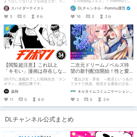
コンセプトを思い出そう～
ようなしてないような設定とか、うち
「C108煩悩フェス」！ Pommuでの
のヒロイン達の名づけの法則とかを頭
参加方法について、改めてこちらでも
スパイダーテイスト
DLチャンネル・Pommu運営
の中の映●研の金●さんに「そこにあ
ご案内いたします！
っちゃいけねえんだよ」といわれたの
3
0
6
16
0
2
分
分
でとりあえず垂れ流します。
【閲覧超注意】これ以上
二次元ドリームノベルズ待
「キモい」漫画は存在しな
望の新刊配信開始！性と愛
い？チンポマンとかいう
が渦巻く、ファンタジー官
26/7/1に連載終了した暗稿先生「チン
『魔法少女・芽依 ～救済という名の
「魂の殺人」の完成形
能小説開幕！
ポマン」感想記事です。
フタナリ快楽、相克する運命の少女た
ち～』 小説：089タロー イラス
蟲独
キルタイムコミュニケーション（KTC）の作品を一人でも多くの人に知ってほしい人
ト：鳩春 一気に上・下巻が同時配
信！
11
0
8
3
0
2
分
分
DLチャンネル公式まとめ