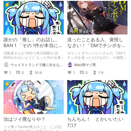
誰かの「推し」のお話し。
送ったことある人、覚悟し
BAN 1 「その 1件が本当に支
なさい！「DMでチンポを送
えになります。大好きを守
っただけなのに」をレビュ
活動者さんが SNSで表示制限や 誤
カウントダウンバニーさんの「DMで
る一助になります」
ー
BANされないように もっと何か出来
チンポを送っただけなのに」の感想で
たら良いですね。
す。
ウェイストランドで膝に矢をな…
MaU@マゾ男
1
0
10
1
0
1
分
分
汝はツイ廃なりや？
ちんちん！ とかいいたい
だけ
ツイ廃＝Twitter廃人のこと （この記