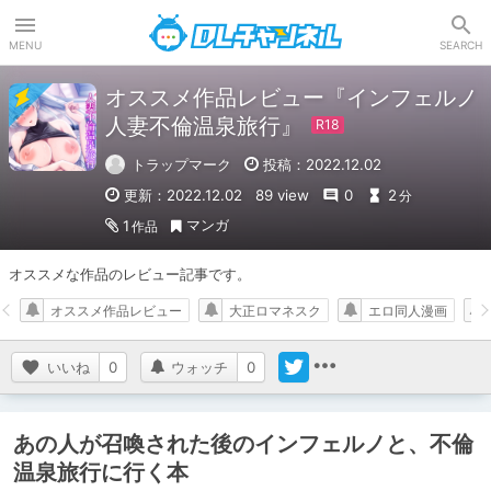
DLチャンネル
MENU
SEARCH
オススメ作品レビュー『インフェルノ
人妻不倫温泉旅行』
トラップマーク
投稿：2022.12.02
更新：2022.12.02
89 view
0
2
分
マンガ
1
作品
オススメな作品のレビュー記事です。
オススメ作品レビュー
大正ロマネスク
エロ同人漫画
いいね
0
ウォッチ
0
あの人が召喚された後のインフェルノと、不倫
温泉旅行に行く本