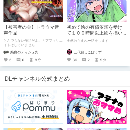
【被害者の会】トラウマ音
初めて絵の有償依頼を受け
声作品
て１００時間以上絵を描い
た話
とんでもない作品だよ。＊アフィリエ
全然わらえねー話をします
イトはしていません
三代目しこぼうず
純白のティシュ丸
36
2
9
6
0
8
分
分
DLチャンネル公式まとめ