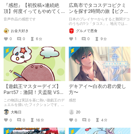
『感想』【初投稿×連続絶
広島市でタコスデコピクミ
頂】何度イってもやめてく
ンを探す2時間の旅【ピクミ
れない嫉妬彼氏に激責めさ
ンブルーム / Pikmin
音声作品の感想です
日本のプレイヤーからすると難関デコ
れて堕とされる。
Bloom】
のうちの1つ「タコス」。地元では見
つけられなかった男が広島で探す旅を
お金大好き
グルメで悪食
お送りします。ねくすと5月のテーマ
「お出かけの記録」。
0
0
6
1
0
9
分
分
【遊戯王マスターデイズ】
デキアイ〜白衣の君の愛し
Part57：激闘！天盃龍 VS
方〜
千年D【架空デュエル】
この物語は実話を基に熱い遊戯王のデ
感想
ュエルを描いたフィクションです。
（自分用メモ：2025-05-14）
20
大晦日
0
0
4
0
0
16
分
分