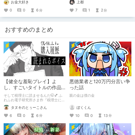
お金大好き
上都
0
0
6
7
1
2
分
分
おすすめのまとめ
【健全な羞恥プレイ】よ
悪徳業者と120万円分言い争
し、すごいタイトルの作品
った話
をまた買おう。【湧き上が
そして税理士に読ませるんだ🤭💕 ふ
親の金は僕の金
る不健全な気持ち】
わふわ電子研究所さま作『税理士に購
入履歴読まれるボイス』の感想レビュ
ぼくくん
タヌキのとぅーこさん
ーです！
10
0
13
6
0
6
分
分