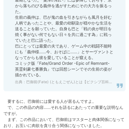
から落ちのびる義仲を逃がすためにその大力を振るっ
た。

生前の義仲は、巴が鬼の血を引きながらも風月を好む
人柄であったことや、最愛の幼馴染が穏やかな生活を
送ることを願っていた。自身も巴と「戦の炎が明日を
焼く事がない何でもない日々を共に過ごす為」に戦っ
ていたと巴に語った。

巴にとっては最愛の夫であり、ゲーム中の戦闘不能時
にも「義仲様……今、おそばに……」とサーヴァントと
なってからも彼を愛していることが窺える。

コミック版『Fate/Grand Order -Epic of Remnant- 
英霊剣豪七番勝負』では回想シーンでその生前の姿が
出典：
巴御前(Fate) (ともえごぜん)とは【ピクシブ百科事典】
　要するに、巴御前には愛する人が居るんですよ。

　で、この作品の内容……それを語るにあたっての重要な説明なん
ですが。

　まず、この作品において、巴御前はマスターと肉体関係になって
おり、お互いに肉欲を貪り合う関係になっていました。
