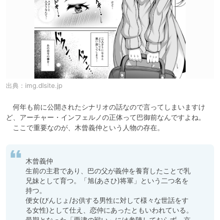
出典：
img.dlsite.jp
　何年も前に公開されたシナリオの話なので言ってしまいますけ
ど、アーチャー・インフェルノの正体って巴御前なんですよね。

　ここで重要なのが、木曾義仲という人物の存在。
木曾義仲

生前の主君であり、巴の父が義仲を養育したことで乳
兄妹として育つ。「旭(あさひ)将軍」という二つ名を
持つ。

便女(びんじょ/お供する男性に対して様々な世話をす
る女性)として仕え、恋仲にあったともいわれている。

最期となった「粟津の戦い」には参陣しておらず、京