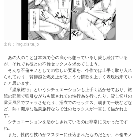
出典：
img.dlsite.jp
　あの人のことは本気で心の底から想っているし愛し続けている
が、それでも彼との不倫セックスを求めてしまう。

　そんな不倫モノとしての欲しい要素を、今作では上手く取り入れ
られており、背徳感と燃え上がるような情欲を上手く表現出来てい
たと思います。

　『温泉旅行』というシチュエーションも上手く活かせており、旅
館の部屋で強引ながらも流されての性行為を行ったり、貸し切りの
露天風呂でフェラさせたり、浴衣でのセックス、朝まで一晩などな
ど、熱く濃厚な温泉旅行ならではのセックスが一貫して描かれま
す。

　シチュエーションを活かしきれているのは非常に良かったです
ね。

　また、性的な技巧がマスターに仕込まれたものだとか、不倫モノ