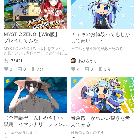
MYSTIC ZENO【Win版】
チェキのお値段ってもしか
プレイしてみた
して高い……？
MYSTIC ZENO【Win版】をプレイし
ってふと思う瞬間があったので
た見たという内容です。 この記事は
通常のクリエイターズ記事です。
あひるカモ
76421
4
0
3
0
0
7
分
分
【全年齢ゲーム】やさしい
音象徴 かわいい響きを考
黒縄ーイマジナリーフレン
えてみる
ドの「彼」と過ごすおぼん
ゲームを紹介します
音象徴なるものです
やすみー