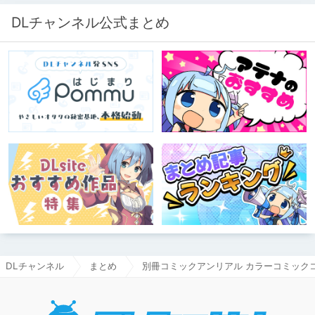
き、スタジオにアダルトグッズが転が
る超大真面目な理由とは？ クオリテ
DLチャンネル公式まとめ
ィ向上のための、ちょっとシュールな
（？）試行錯誤をたっぷりご紹介しま
す！
DLチャンネル
まとめ
別冊コミックアンリアル カラーコミックコ
DLチャ