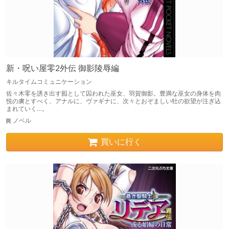
新・呪い屋零2外伝 御影陵辱編
キルタイムコミュニケーション
佐々木零を誘き出す囮として囚われた巫女、羽賀御影。豊満な巫女の身体を肉
悦の虜とすべく、アナルに、ヴァギナに、次々とおぞましい牡の欲望が注ぎ込
まれていく…。
ノベル
買いに行く