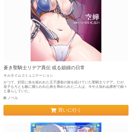
蒼き聖騎士リデア異伝 或る娼婦の日常
キルタイムコミュニケーション
かつて、奸臣に命を狙われた王子護衛の旅を続けていた聖騎士リデア。だが、
皇子もろとも敵に捕らわれ心身を辱められた二人は、今や人知れぬ寒村で細々
と暮らしていた。
ノベル
買いに行く