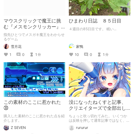
マウスクリックで魔王に挑
ひまわり日誌 ８５日目
む『メスモンクリッカー』
４週目の85日目です。 眠い...
体験版プレイしてみた
指先ひとつでメスガキ魔王をわからせ
るゲーム
雪月花
家鴨
1
0
1
10
0
1
分
分
この素材のここに惹かれた
没になったねくすと記事、
㉚
クリエイターズで全部出し
てみます。
購入した素材のここに惹かれた点を紹
ちょっと吹っ切れてみた。 いくつか
介します。
は反映を押して通常記事ではなく、ク
リエイター記事として出してみようか
Z SEVEN
rururur
なと。