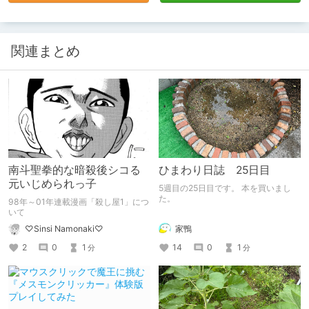
関連まとめ
南斗聖拳的な暗殺後シコる
ひまわり日誌 25日目
元いじめられっ子
5週目の25日目です。 本を買いまし
た。
98年～01年連載漫画「殺し屋1」につ
いて
家鴨
♡Sinsi Namonaki♡
14
0
1
2
0
1
分
分