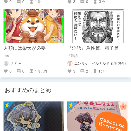
0
0
1
3
0
3
分
分
人類には柴犬が必要
『淫語』為性篇、精子篇
sss
『淫語』
さと〜
エンリケ・ベルナルド(延里啓介)
0
0
1
3
2
1
分以内
分
おすすめのまとめ