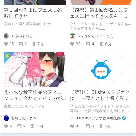
第１回がるまにフェスに参
【感想】第１回がるまにフ
戦してきた
ェスに行ってきタヌキ！
【レポ】
初めての同人即売会参加レポ。
クリエイターさんもユーザーさんもみ
んな実在するんだ……
くるみゆべし
タヌキのとぅーこさん
15
2
7
30
4
8
分
分
えっちな音声作品のフィニ
【第1回】DLsiteスタジオと
ッシュに合わせてイくのが
は？ ～裏方として働く私た
下手すぎる【失敗した話】
ちの紹介
失敗してばかり てへぺろ
💡 この記事のハイライト！ 皆さんの
耳元に「最高の臨場感」を届ける「サ
ウンドエンジニアの仕事」のリアルな
名無しのスケベ
DLsiteスタジオ音声編集部
舞台裏を大公開！ スマートな専門
職……と思いきや、実態は「音の変態
9
2
11
45
0
5
分
分
（褒め言葉）」が集まるチーム！？
成人男性スタッフがダミヘに抱きつ