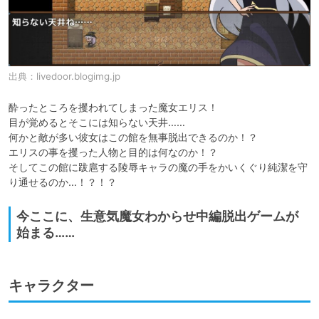
出典：
livedoor.blogimg.jp
酔ったところを攫われてしまった魔女エリス！

目が覚めるとそこには知らない天井……

何かと敵が多い彼女はこの館を無事脱出できるのか！？

エリスの事を攫った人物と目的は何なのか！？

そしてこの館に跋扈する陵辱キャラの魔の手をかいくぐり純潔を守
り通せるのか…！？！？
今ここに、生意気魔女わからせ中編脱出ゲームが
始まる……
キャラクター