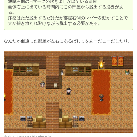
通路左側のHマークの吹き出しが出ている部屋

画像右上に出ている時間内にこの部屋から脱出する必要があ
る。

序盤はただ脱出するだけだが部屋右側のレバーを動かすことで
犬が解き放たれ避けながら脱出する必要がある。
なんだか似通った部屋が左右にあるばしょをあーだこーだしたり、
出典：
livedoor.blogimg.jp