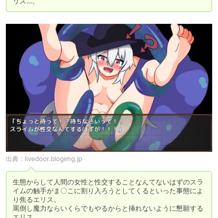
リス…。
出典：
livedoor.blogimg.jp
生態からして人間の女性と性交することなんてないはずのスラ
イムの触手がま〇こに割り入ろうとしてくるといった事態によ
り焦るエリス。

罵倒し魔力ならいくらでもやるからと挿れないように懇願する
エリス。
