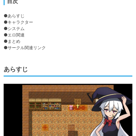
目次
●あらすじ

●キャラクター

●システム

●エロ関連

●まとめ

●サークル関連リンク
あらすじ