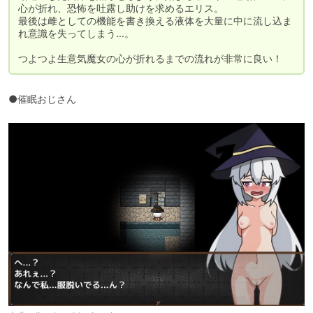
心が折れ、恐怖を吐露し助けを求めるエリス。

最後は雌としての機能を書き換える液体を大量に中に流し込ま
れ意識を失ってしまう…。

つよつよ生意気魔女の心が折れるまでの流れが非常に良い！
●催眠おじさん