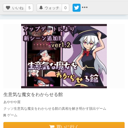
いいね
5
ウォッチ
0
生意気な魔女をわからせる館
あややや屋
クッソ生意気な魔女をわからせる館の真相を解き明かす脱出ゲーム
ゲーム
買いに行く