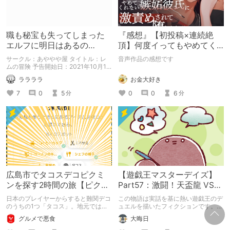
職も秘宝も失ってしまった
『感想』【初投稿×連続絶
エルフに明日はあるの
頂】何度イってもやめてく
か！？
れない嫉妬彼氏に激責めさ
サークル：あややや屋 タイトル：レ
音声作品の感想です
れて堕とされる。
ムの冒険 予告開始日：2021年10月11
日 発売予定時期 ：2022年01月下旬
お金大好き
ララララ
予定価格：880円 予告作品の紹介記
事になります！
0
0
6
7
0
5
分
分
広島市でタコスデコピクミ
【遊戯王マスターデイズ】
ンを探す2時間の旅【ピクミ
Part57：激闘！天盃龍 VS
ンブルーム / Pikmin
千年D【架空デュエル】
日本のプレイヤーからすると難関デコ
この物語は実話を基に熱い遊戯王のデ
Bloom】
のうちの1つ「タコス」。地元では見
ュエルを描いたフィクションです。
つけられなかった男が広島で探す旅を
（自分用メモ：2025-05-14）
グルメで悪食
大晦日
お送りします。ねくすと5月のテーマ
「お出かけの記録」。