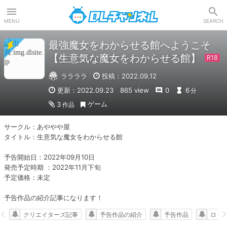
DLチャンネル
MENU
SEARCH
最強魔女をわからせる館へようこそ
【生意気な魔女をわからせる館】
ララララ
投稿：2022.09.12
更新：2022.09.23
865 view
0
6
分
ゲーム
3
作品
サークル：あややや屋

タイトル：生意気な魔女をわからせる館

予告開始日：2022年09月10日

発売予定時期 ：2022年11月下旬

予定価格：未定

予告作品の紹介記事になります！
クリエイターズ記事
予告作品の紹介
予告作品
ロリ