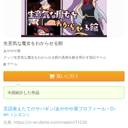
生意気な魔女をわからせる館
あややや屋
クッソ生意気な魔女をわからせる館の真相を解き明かす脱出ゲーム
ゲーム
買いに行く
今回紹介した作品
言語覚えたてのサバギン/あややや屋プロフィール - Ci-
en（シエン）
出典: https://ci-en.dlsite.com/creator/11230