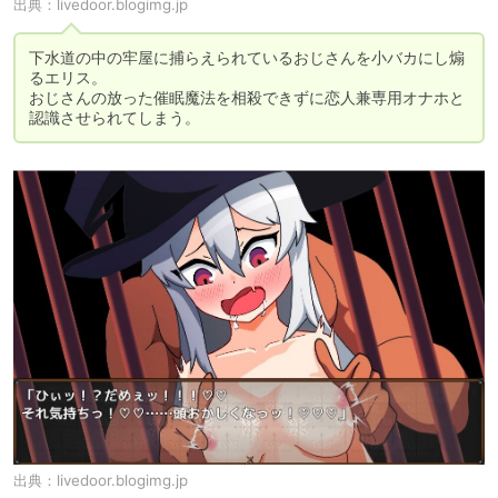
出典：
livedoor.blogimg.jp
下水道の中の牢屋に捕らえられているおじさんを小バカにし煽
るエリス。

おじさんの放った催眠魔法を相殺できずに恋人兼専用オナホと
認識させられてしまう。
出典：
livedoor.blogimg.jp