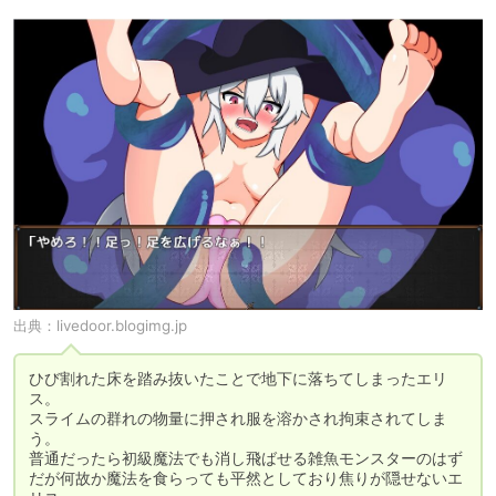
出典：
livedoor.blogimg.jp
ひび割れた床を踏み抜いたことで地下に落ちてしまったエリ
ス。

スライムの群れの物量に押され服を溶かされ拘束されてしま
う。

普通だったら初級魔法でも消し飛ばせる雑魚モンスターのはず
だが何故か魔法を食らっても平然としており焦りが隠せないエ