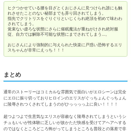
ヒクつかせている腰を目ざとくおじさんに見つけられ誰にも触
れさせたことのない秘部までも弄り回されてしまう。

指先でクリトリスをぐりぐりといじくられ絶頂を初めて味わわ
されてしまう。

覚束ない虚ろな状態にさらに催眠魔法が重ねがけされ絶対服
従、自力では解除不可能な状態にまでされてしまう…。

おじさんにより強制的に与えられた快楽に戸惑い恐怖するエリ
スちゃんが非常にえっち！！！
まとめ
通常のストーリーはコミカルな雰囲気で面白いがエロシーンは完全
にエロに振り切っておりヒロインのエリスがぐっちょんぐっちょん
に陵辱されつくされてしまうのがひっっっっ上に良い！！！！

超つよつよで生意気なエリスが容赦なく陵辱されてしまうというシ
チュもいいが性体験に乏しいが故かただ快感を受けてアヘアヘする
のではなくところどころ怖がってしまうところも普段との落差で非