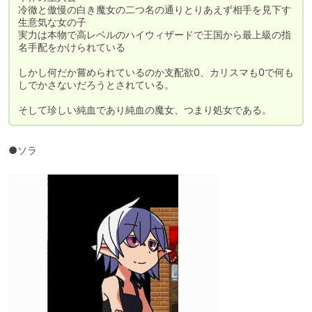
冷徹と傲慢の白き魔女の二つ名の通りとりあえず相手を見下す
生意気な女の子

実力は本物で高レベルのハイウィザードで王国から最上級の指
名手配をかけられている

しかし何だか嘗められているのか支配欲0、カリスマも0で何も
しでかさないだろうとされている。

そして珍しい純血であり純血の魔女、つまり処女である。