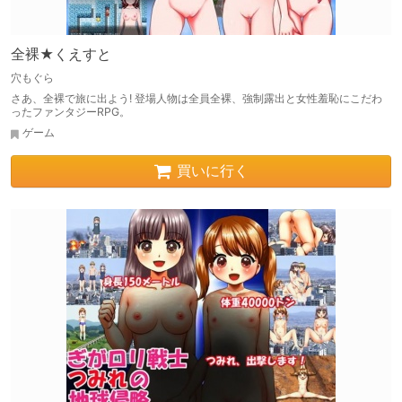
全裸★くえすと
穴もぐら
さあ、全裸で旅に出よう! 登場人物は全員全裸、強制露出と女性羞恥にこだわ
ったファンタジーRPG。
ゲーム
買いに行く