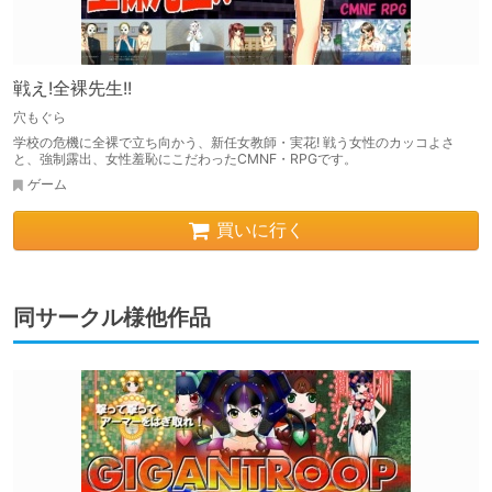
戦え!全裸先生!!
穴もぐら
学校の危機に全裸で立ち向かう、新任女教師・実花! 戦う女性のカッコよさ
と、強制露出、女性羞恥にこだわったCMNF・RPGです。
ゲーム
買いに行く
同サークル様他作品