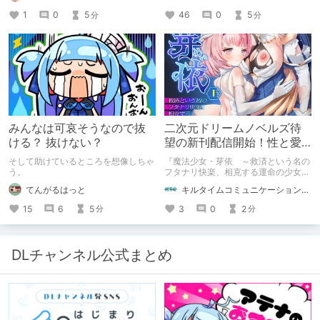
職……と思いきや、実態は「音の変態
1
0
5
46
0
5
分
分
（褒め言葉）」が集まるチーム！？
成人男性スタッフがダミヘに抱きつ
き、スタジオにアダルトグッズが転が
る超大真面目な理由とは？ クオリテ
ィ向上のための、ちょっとシュールな
（？）試行錯誤をたっぷりご紹介しま
す！
みんなは可哀そうなので抜
二次元ドリームノベルズ待
ける？ 抜けない？
望の新刊配信開始！性と愛
が渦巻く、ファンタジー官
そして助けているところを想像しちゃ
『魔法少女・芽依 ～救済という名の
能小説開幕！
う。
フタナリ快楽、相克する運命の少女た
ち～』 小説：089タロー イラス
てんがるはっと
キルタイムコミュニケーション（KTC）の作品を一人でも多くの人に知ってほしい人
ト：鳩春 一気に上・下巻が同時配
信！
15
6
5
3
0
2
分
分
DLチャンネル公式まとめ