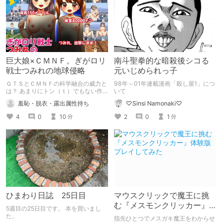
巨大娘×ＣＭＮＦ。ぎがロリ
南斗聖拳的な暗殺後シコる
戦士つみれの地球侵略
元いじめられっ子
ＧＴＳとＣＭＮＦの科学融合の威力と
98年～01年連載漫画「殺し屋1」につ
は？ あまりにトン（ｔ）でもない作
いて
品が爆誕しました。 ＣＭＮＦ史上最
羞恥・脱衣・露出属性持ち
♡Sinsi Namonaki♡
大質量の女の子、隠すところも逃げ場
もなし！
4
0
10
2
0
1
分
分
ひまわり日誌 25日目
マウスクリックで魔王に挑
む『メスモンクリッカー』
5週目の25日目です。 本を買いまし
体験版プレイしてみた
た。
指先ひとつでメスガキ魔王をわからせ