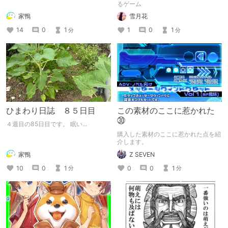
るゲーム
家鴨
雪月花
14
0
1
1
0
1
分
分
ひまわり日誌 ８５日目
この素材のここに惹かれた
㉚
４週目の85日目です。 眠い...
購入した素材のここに惹かれた点を紹
介します。
家鴨
Z SEVEN
10
0
1
0
0
1
分
分