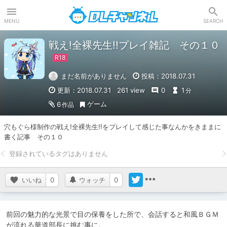
DLチャンネル
MENU
SEARCH
戦え!全裸先生!!プレイ雑記 その１０
まだ名前がありません
投稿：2018.07.31
更新：2018.07.31
261 view
0
1
分
ゲーム
6
作品
穴もぐら様制作の戦え!全裸先生!!をプレイして感じた事なんかをきままに
書く記事　その１０
いいね
0
ウォッチ
0
前回の魅力的な光景で目の保養をした所で、会話すると和風ＢＧＭ
が流れる華道部長に挑む事に。
