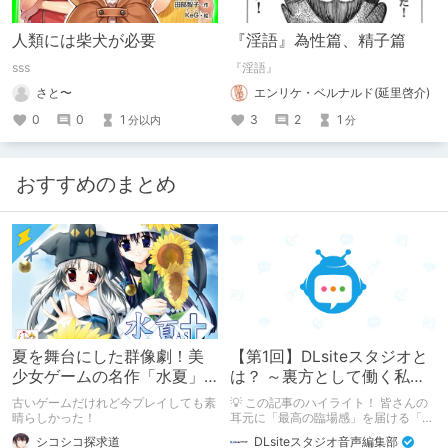
人類には柴犬が必要
『淫語』為性篇、精子篇
sss
『淫語』
さと〜
エンリケ・ベルナルド(延里啓介)
0
0
1
3
2
1
分以内
分
おすすめのまとめ
夏を舞台にした群像劇！美
【第1回】DLsiteスタジオと
少女ゲームの名作「水夏」
は？ ～裏方として働く私た
を今こそ！
ちの紹介
古いゲームだけれど今プレイしても素
💡 この記事のハイライト！ 皆さんの
晴らしかった！
耳元に「最高の臨場感」を届ける「サ
ウンドエンジニアの仕事」のリアルな
シコシコ探求道
DLsiteスタジオ音声編集部
舞台裏を大公開！ スマートな専門