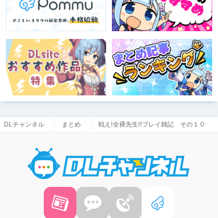
DLチャンネル
まとめ
戦え!全裸先生!!プレイ雑記 その１０
DLチャ