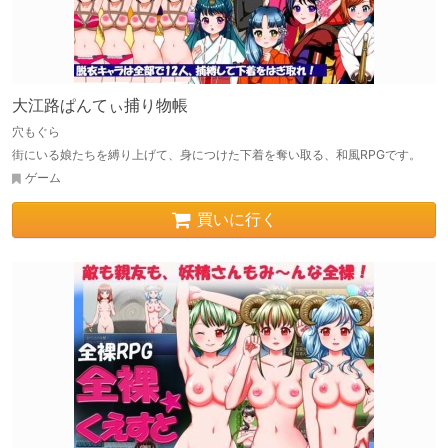
大江路ぱんてぃ捕り物帳
穴もぐら
街にいる娘たちを縛り上げて、身につけた下着を奪い取る、和風RPGです。
ゲーム
買いに行く