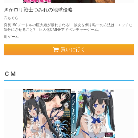
ぎがロリ戦士つみれの地球侵略
穴もぐら
身長150メートルの巨大娘が暴れまわる! 彼女を倒す唯一の方法は…エッチな
気分にさせること? 巨大化CMNFアドベンチャーゲーム。
ゲーム
買いに行く
ＣＭ